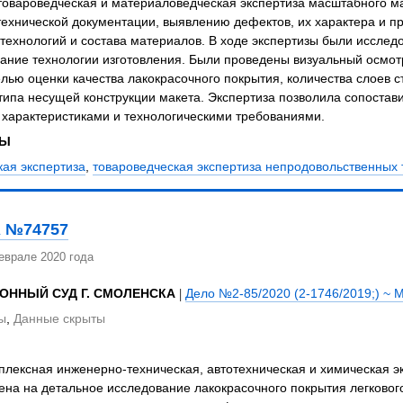
товароведческая и материаловедческая экспертиза масштабного м
технической документации, выявлению дефектов, их характера и п
ехнологий и состава материалов. В ходе экспертизы были исследо
ание технологии изготовления. Были проведены визуальный осмот
елью оценки качества лакокрасочного покрытия, количества слоев с
ипа несущей конструкции макета. Экспертиза позволила сопостави
 характеристиками и технологическими требованиями.
ЗЫ
ая экспертиза
,
товароведческая экспертиза непродовольственных 
 №74757
еврале 2020 года
ОННЫЙ СУД Г. СМОЛЕНСКА
|
Дело №2-85/2020 (2-1746/2019;) ~ 
ы
,
Данные скрыты
лексная инженерно-техническая, автотехническая и химическая эк
на на детальное исследование лакокрасочного покрытия легкового