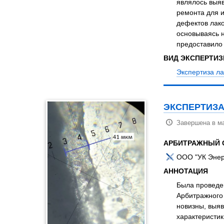
являлось выя
ремонта для и
дефектов лак
основываясь н
предоставило
ВИД ЭКСПЕРТИ
Экспертиза л
ЭКСПЕРТИЗА
Завершена в ма
АРБИТРАЖНЫЙ 
ООО "УК Энер
АННОТАЦИЯ
Была проведе
Арбитражного 
новизны, выяв
характеристик