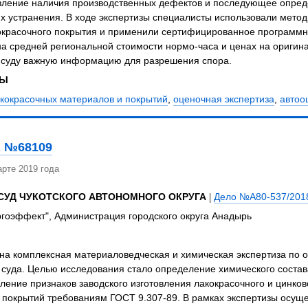
вление наличия производственных дефектов и последующее опред
х устранения. В ходе экспертизы специалисты использовали метод
окрасочного покрытия и применили сертифицированное программно
а средней региональной стоимости нормо-часа и ценах на оригин
 суду важную информацию для разрешения спора.
ЗЫ
акокрасочных материалов и покрытий
,
оценочная экспертиза
,
автоо
 №68109
рте 2019 года
СУД ЧУКОТСКОГО АВТОНОМНОГО ОКРУГА
|
Дело №А80-537/201
гоэффект", Администрация городского округа Анадырь
на комплексная материаловедческая и химическая экспертиза по
суда. Целью исследования стало определение химического состава
ление признаков заводского изготовления лакокрасочного и цинков
 покрытий требованиям ГОСТ 9.307-89. В рамках экспертизы осуще