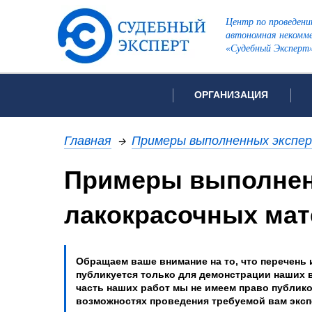
Центр по проведени
автономная некомме
«Судебный Эксперт
ОРГАНИЗАЦИЯ
Об организации
Список всех ви
Главная
→
Примеры выполненных экспе
Лицензии и аккредитации
Примеры выполнен
Рекомендации арбитражн
Автороведческа
Отзывы
лакокрасочных мат
Видеотехническ
Для СМИ
Инженерно-тех
Вакансии
Лингвистическа
Политика конфиденциаль
Обращаем ваше внимание на то, что перечень 
публикуется только для демонстрации наших 
Оценочная экс
часть наших работ мы не имеем право публик
Пожарно-технич
возможностях проведения требуемой вам экс