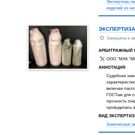
Экспертиза л
изделий из ни
ЭКСПЕРТИЗА
Завершена в ав
АРБИТРАЖНЫЙ 
ООО "МХК "
АННОТАЦИЯ
Судебная хим
характеристи
включая пасп
ГОСТам для оп
прочность пок
проводилась 
ВИД ЭКСПЕРТИ
Химическая э