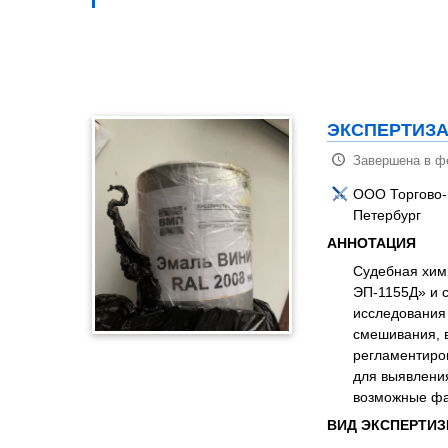
Психиатрическа
Рецензия на эк
Фоноскопическа
Экономическая
ЭКСПЕРТИЗА
Завершена в ф
ООО Торгово-п
Петербург
АННОТАЦИЯ
Судебная хим
ЭП-1155Д» и 
исследования 
смешивания, в
регламентиро
для выявления
возможные фа
ВИД ЭКСПЕРТИ