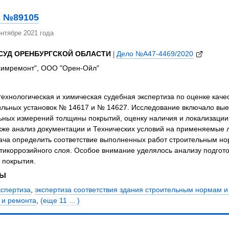
 №89105
нтябре 2021 года
СУД ОРЕНБУРГСКОЙ ОБЛАСТИ
|
Дело №А47-4469/2020
имремонт", ООО "Орен-Ойл"
ехнологическая и химическая судебная экспертиза по оценке каче
ильных установок № 14617 и № 14627. Исследование включало вые
ных измерений толщины покрытий, оценку наличия и локализации 
акже анализ документации и Технических условий на применяемые
ача определить соответствие выполненных работ строительным но
икоррозийного слоя. Особое внимание уделялось анализу подгото
 покрытия.
ЗЫ
кспертиза
,
экспертиза соответствия здания строительным нормам 
 и ремонта
,
(еще 11 ... )