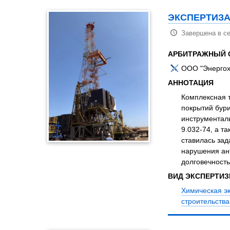
ЭКСПЕРТИЗА
Завершена в се
АРБИТРАЖНЫЙ 
ООО "Энергох
АННОТАЦИЯ
Комплексная т
покрытий бур
инструменталь
9.032-74, а т
ставилась зад
нарушения ант
долговечность
ВИД ЭКСПЕРТИ
Химическая э
строительства