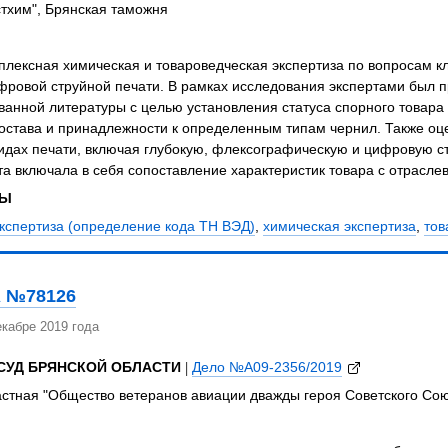
тхим", Брянская таможня
плексная химическая и товароведческая экспертиза по вопросам 
фровой струйной печати. В рамках исследования экспертами был 
анной литературы с целью установления статуса спорного товара 
остава и принадлежности к определенным типам чернил. Также оц
идах печати, включая глубокую, флексографическую и цифровую с
та включала в себя сопоставление характеристик товара с отрас
ЗЫ
кспертиза (определение кода ТН ВЭД)
,
химическая экспертиза
,
тов
 №78126
кабре 2019 года
СУД БРЯНСКОЙ ОБЛАСТИ
|
Дело №А09-2356/2019
стная "Общество ветеранов авиации дважды героя Советского Сою