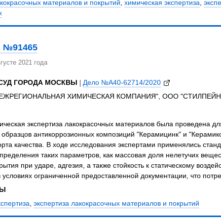
акокрасочных материалов и покрытий
,
химическая экспертиза
,
эксп
х
 №91465
густе 2021 года
СУД ГОРОДА МОСКВЫ
|
Дело №А40-62714/2020
МЕЖРЕГИОНАЛЬНАЯ ХИМИЧЕСКАЯ КОМПАНИЯ", ООО "СТИЛПЕЙН
ическая экспертиза лакокрасочных материалов была проведена для
к образцов антикоррозионных композиций "Керамицинк" и "Керами
орта качества. В ходе исследования экспертами применялись стан
ределения таких параметров, как массовая доля нелетучих вещест
рытия при ударе, адгезия, а также стойкость к статическому возде
в условиях ограниченной предоставленной документации, что пот
ЗЫ
кспертиза
,
экспертиза лакокрасочных материалов и покрытий