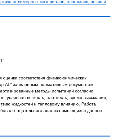
ертиза полимерных материалов, пластмасс, резин и
Т"
 оценки соответствия физико-химических
кор AL" заявленным нормативным документам,
дартизированные методы испытаний согласно
в, условная вязкость, плотность, время высыхания,
йствию жидкостей и тепловому влиянию. Работа
ребовало тщательного анализа имеющихся данных.