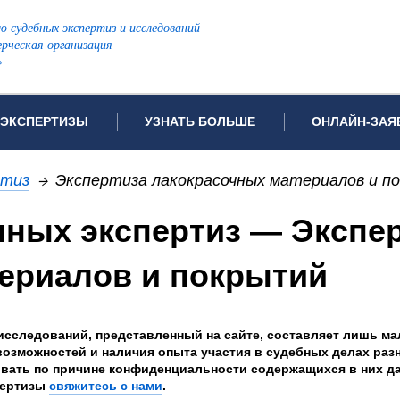
ю судебных экспертиз и исследований
рческая организация
»
ЭКСПЕРТИЗЫ
УЗНАТЬ БОЛЬШЕ
ОНЛАЙН-ЗАЯ
дов проводимых экспертиз
Примеры выполненных экспертиз
Заявка на инф
ртиз
→
Экспертиза лакокрасочных материалов и п
Видео
Заявка на пров
ПОПУЛЯРНЫЕ ВИДЫ ЭКСПЕРТИЗ:
ных экспертиз — Экспер
ых судов
Частые вопросы
Заявка на про
я экспертиза
Автотехническая экспертиза
Законодательная база
Задать вопрос
ериалов и покрытий
ая экспертиза
Генетическая экспертиза
ническая экспертиза
Компьютерно-техническая экспертиза
я экспертиза
Медицинская экспертиза
ности
исследований, представленный на сайте, составляет лишь ма
возможностей и наличия опыта участия в судебных делах ра
пертиза
Патентоведческая экспертиза
овать по причине конфиденциальности содержащихся в них д
еская экспертиза
Почерковедческая экспертиза
пертизы
свяжитесь с нами
.