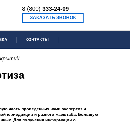
8 (800)
333-24-09
ЗАКАЗАТЬ ЗВОНОК
ВКА
КОНТАКТЫ
ормационное письмо для суда
окрытий
едение экспертизы
тиза
ведение рецензии
лую часть проведенных нами экспертиз и
зной юрисдикции и разного масштаба. Большую
анных. Для получения информации о