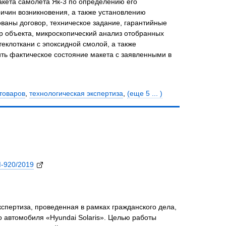
акета самолета Як-3 по определению его
ричин возникновения, а также установлению
ваны договор, техническое задание, гарантийные
р объекта, микроскопический анализ отобранных
теклоткани с эпоксидной смолой, а также
ть фактическое состояние макета с заявленными в
товаров
,
технологическая экспертиза
,
(еще 5 ... )
М-920/2019
спертиза, проведенная в рамках гражданского дела,
 автомобиля «Hyundai Solaris». Целью работы