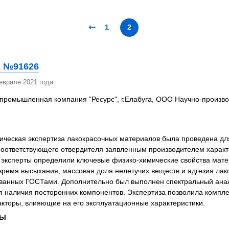
я экспертиза
Психологическая экспертиза
спертное заключение
Строительная экспертиза
←
1
2
я экспертиза
Химическая экспертиза
 экспертиза
Экспертиза давности создания докуме
 №91626
еврале 2021 года
ромышленная компания "Ресурс", г.Елабуга, ООО Научно-производ
ическая экспертиза лакокрасочных материалов была проведена д
соответствующего отвердителя заявленным производителем характ
эксперты определили ключевые физико-химические свойства матер
ремя высыхания, массовая доля нелетучих веществ и адгезия лак
ванных ГОСТами. Дополнительно был выполнен спектральный анал
 наличия посторонних компонентов. Экспертиза позволила компле
кторы, влияющие на его эксплуатационные характеристики.
ЗЫ