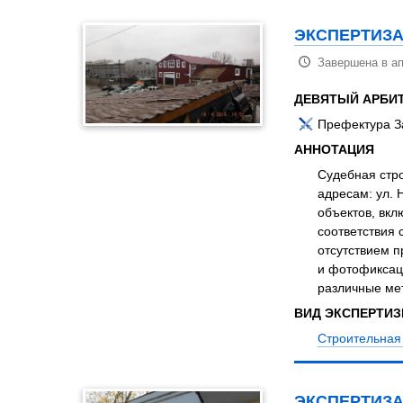
ЭКСПЕРТИЗА
Завершена в ап
ДЕВЯТЫЙ АРБИ
Префектура З
АННОТАЦИЯ
Судебная стр
адресам: ул. 
объектов, вкл
соответствия
отсутствием п
и фотофиксаци
различные мет
ВИД ЭКСПЕРТИ
Строительная
ЭКСПЕРТИЗА