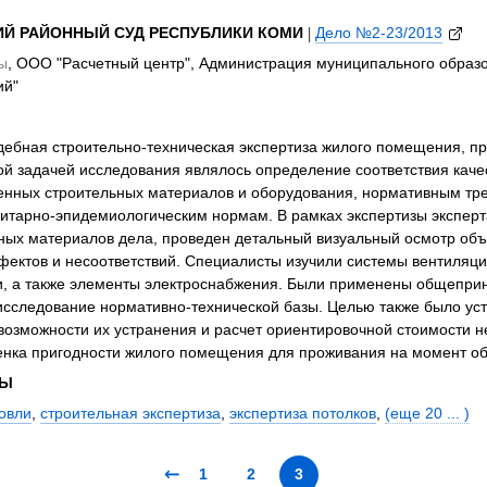
Й РАЙОННЫЙ СУД РЕСПУБЛИКИ КОМИ
|
Дело №2-23/2013
ы
, ООО "Расчетный центр", Администрация муниципального обра
ий"
дебная строительно-техническая экспертиза жилого помещения, п
й задачей исследования являлось определение соответствия каче
енных строительных материалов и оборудования, нормативным тр
итарно-эпидемиологическим нормам. В рамках экспертизы экспер
ных материалов дела, проведен детальный визуальный осмотр объ
ектов и несоответствий. Специалисты изучили системы вентиляци
и, а также элементы электроснабжения. Были применены общеприн
сследование нормативно-технической базы. Целью также было ус
озможности их устранения и расчет ориентировочной стоимости н
енка пригодности жилого помещения для проживания на момент о
ЗЫ
овли
,
строительная экспертиза
,
экспертиза потолков
,
(еще 20 ... )
←
1
2
3