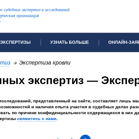
ю судебных экспертиз и исследований
рческая организация
»
ЭКСПЕРТИЗЫ
УЗНАТЬ БОЛЬШЕ
ОНЛАЙН-ЗАЯ
дов проводимых экспертиз
Примеры выполненных экспертиз
Заявка на инф
ртиз
→
Экспертиза кровли
Видео
Заявка на пров
ПОПУЛЯРНЫЕ ВИДЫ ЭКСПЕРТИЗ:
ных экспертиз — Экспер
ых судов
Частые вопросы
Заявка на про
я экспертиза
Автотехническая экспертиза
Законодательная база
Задать вопрос
ая экспертиза
Генетическая экспертиза
исследований, представленный на сайте, составляет лишь ма
ническая экспертиза
Компьютерно-техническая экспертиза
возможностей и наличия опыта участия в судебных делах ра
овать по причине конфиденциальности содержащихся в них д
я экспертиза
Медицинская экспертиза
ности
пертизы
свяжитесь с нами
.
пертиза
Патентоведческая экспертиза
еская экспертиза
Почерковедческая экспертиза