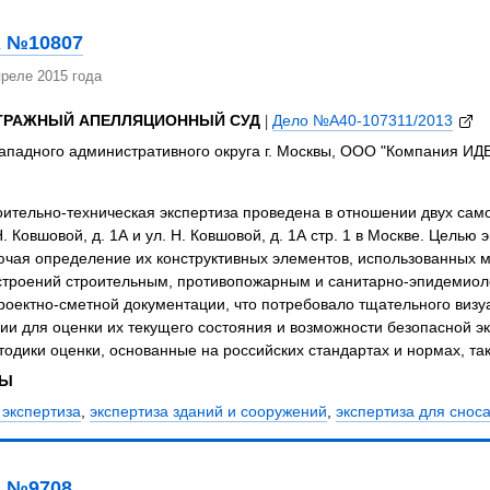
 №10807
реле 2015 года
ТРАЖНЫЙ АПЕЛЛЯЦИОННЫЙ СУД
|
Дело №А40-107311/2013
ападного административного округа г. Москвы, ООО "Компания ИД
оительно-техническая экспертиза проведена в отношении двух са
Н. Ковшовой, д. 1А и ул. Н. Ковшовой, д. 1А стр. 1 в Москве. Цель
ючая определение их конструктивных элементов, использованных м
 строений строительным, противопожарным и санитарно-эпидемиол
роектно-сметной документации, что потребовало тщательного визу
и для оценки их текущего состояния и возможности безопасной э
одики оценки, основанные на российских стандартах и нормах, та
ЗЫ
 экспертиза
,
экспертиза зданий и сооружений
,
экспертиза для снос
 №9708