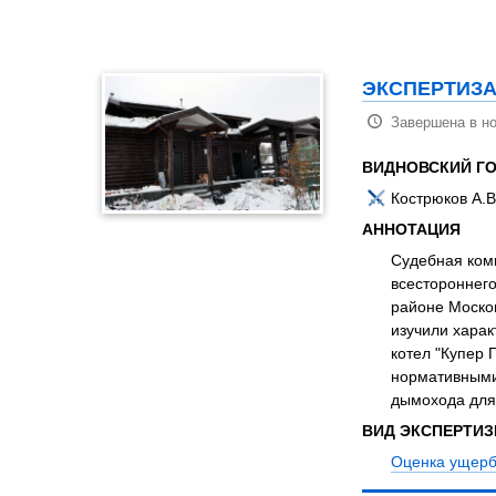
Психиатрическа
Рецензия на эк
Фоноскопическа
ЭКСПЕРТИЗА
Экономическая
Завершена в но
ВИДНОВСКИЙ Г
Кострюков А.
АННОТАЦИЯ
Судебная комп
всестороннего
районе Москов
изучили харак
котел "Купер 
нормативными
дымохода для
ВИД ЭКСПЕРТИ
Оценка ущерб