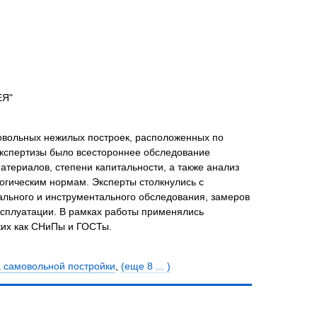
ЕЯ"
мовольных нежилых построек, расположенных по
ю экспертизы было всестороннее обследование
атериалов, степени капитальности, а также анализ
огическим нормам. Эксперты столкнулись с
ального и инструментального обследования, замеров
ксплуатации. В рамках работы применялись
ких как СНиПы и ГОСТы.
а самовольной постройки
,
(еще 8 ... )