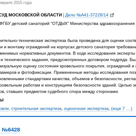
еврале 2015 года
СУД МОСКОВСКОЙ ОБЛАСТИ
|
Дело №А41-37228/14
 ФГБУ детский санаторий "ОТДЫХ" Министерства здравоохранения 
ительно-техническая экспертиза была проведена для оценки соот
и и монтажу ограждений на корпусах детского санатория требован
именимых нормативных документов. В ходе исследования эксперты
и технического задания, предусмотренных договором подряда. Бы
зуальную оценку состояния кровельного покрытия, ограждений и 
замеров и фотофиксации. Примененные методы исследования поз
ановленными стандартами качества, объемов и безопасности, р
кровельным работам и конструкциям безопасности зданий. Целью 
ов, ставших предметом судебного спора между сторонами.
ЗЫ
овли
,
строительная экспертиза
,
оценочная экспертиза
,
(еще 7 ... )
 №6428