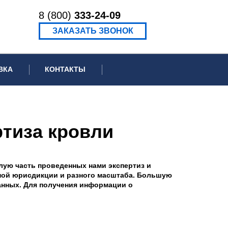
8 (800)
333-24-09
ЗАКАЗАТЬ ЗВОНОК
ВКА
КОНТАКТЫ
ормационное письмо для суда
едение экспертизы
тиза кровли
ведение рецензии
лую часть проведенных нами экспертиз и
зной юрисдикции и разного масштаба. Большую
анных. Для получения информации о