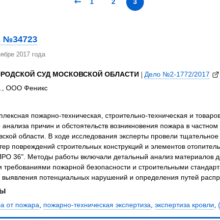
←
1
2
3
я экспертиза
Психологическая экспертиза
спертное заключение
Строительная экспертиза
я экспертиза
Химическая экспертиза
 №34723
 экспертиза
Экспертиза давности создания докуме
ябре 2017 года
ОРОДСКОЙ СУД МОСКОВСКОЙ ОБЛАСТИ
|
Дело №2-1772/2017
В., ООО Феникс
лексная пожарно-техническая, строительно-техническая и товаро
 анализа причин и обстоятельств возникновения пожара в частно
ской области. В ходе исследования эксперты провели тщательное
тер повреждений строительных конструкций и элементов отопител
ПРО 36". Методы работы включали детальный анализ материалов д
 требованиями пожарной безопасности и строительными стандарта
 выявления потенциальных нарушений и определения путей распр
ЗЫ
а от пожара
,
пожарно-техническая экспертиза
,
экспертиза кровли
,