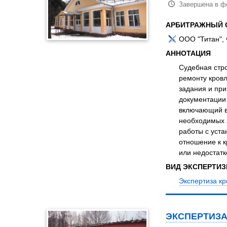
Завершена в ф
АРБИТРАЖНЫЙ 
ООО "Титан",
АННОТАЦИЯ
Судебная стро
ремонту кровл
задания и пр
документации 
включающий ви
необходимых 
работы с уст
отношение к 
или недостатк
ВИД ЭКСПЕРТИ
Экспертиза кр
ЭКСПЕРТИЗА