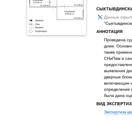
СЫКТЫВДИНСКИ
Данные скрыт
"Сыктывдинск
АННОТАЦИЯ
Проведена су
доме. Основно
также примен
СНиПам и сан
предоставлен
выявления деф
дверные блок
включающие и
определение в
была дана оц
ВИД ЭКСПЕРТИ
Экспертиза кр