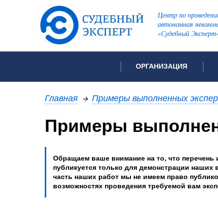
Центр по проведени
автономная некомме
«Судебный Эксперт
ОРГАНИЗАЦИЯ
Об организации
Список всех ви
Главная
→
Примеры выполненных экспе
Лицензии и аккредитации
Примеры выполнен
Рекомендации арбитражн
Автороведческа
Отзывы
Видеотехническ
Для СМИ
Обращаем ваше внимание на то, что перечень 
Инженерно-тех
Вакансии
публикуется только для демонстрации наших 
часть наших работ мы не имеем право публик
Лингвистическа
Политика конфиденциаль
возможностях проведения требуемой вам экс
Оценочная экс
Пожарно-технич