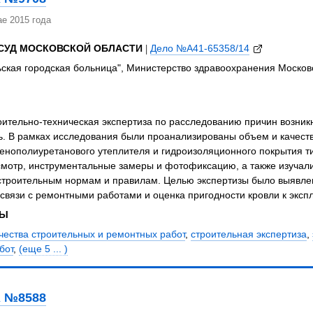
е 2015 года
СУД МОСКОВСКОЙ ОБЛАСТИ
|
Дело №А41-65358/14
ская городская больница", Министерство здравоохранения Моско
ительно-техническая экспертиза по расследованию причин возник
ь. В рамках исследования были проанализированы объем и качест
енополиуретанового утеплителя и гидроизоляционного покрытия ти
смотр, инструментальные замеры и фотофиксацию, а также изучал
 строительным нормам и правилам. Целью экспертизы было выявлен
связи с ремонтными работами и оценка пригодности кровли к эксп
ЗЫ
чества строительных и ремонтных работ
,
строительная экспертиза
,
бот
,
(еще 5 ... )
 №8588