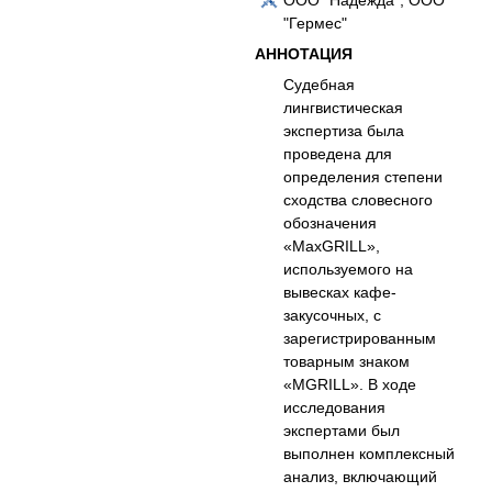
ООО "Надежда", ООО
"Гермес"
АННОТАЦИЯ
Судебная
лингвистическая
экспертиза была
проведена для
определения степени
сходства словесного
обозначения
«MaxGRILL»,
используемого на
вывесках кафе-
закусочных, с
зарегистрированным
товарным знаком
«MGRILL». В ходе
исследования
экспертами был
выполнен комплексный
анализ, включающий