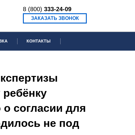
8 (800)
333-24-09
ЗАКАЗАТЬ ЗВОНОК
ВКА
КОНТАКТЫ
ормационное письмо для суда
едение экспертизы
экспертизы
ведение рецензии
 ребёнку
 о согласии для
одилось не под