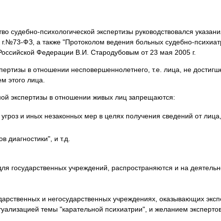
я экспертиза
Психологическая экспертиза
спертное заключение
Строительная экспертиза
тво судебно-психологической экспертизы руководствовался указани
я экспертиза
Химическая экспертиза
1 г.№73-ФЗ, а также "Протоколом ведения больных судебно-психи
 экспертиза
Экспертиза давности создания докуме
оссийской Федерации В.И. Стародубовым от 23 мая 2005 г.
спертизы в отношении несповершеннолетнего, т.е. лица, не достигш
м этого лица.
бной экспертизы в отношении живых лиц запрещаются:
 угроз и иных незаконных мер в целях получения сведений от лица
 диагностики", и т.д.
ля государственных учреждений, распространяются и на деятельно
ударственных и негосударственных учреждениях, оказывающих экспе
туализацией темы "карательной психиатрии", и желанием эксперто