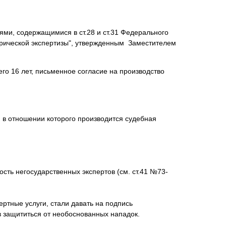
ями, содержащимися в ст.28 и ст.31 Федерального
атрической экспертизы", утвержденным Заместителем
нта
его 16 лет, письменное согласие на производство
, в отношении которого производится судебная
сть негосударственных экспертов (см. ст.41 №73-
ртные услуги, стали давать на подпись
в защититься от необоснованных нападок.