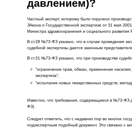
давлением)?
Психиатрическа
Рецензия на эк
Частный эксперт, которому было поручено производс
Фоноскопическа
ЗАкона о Государственной экспертизе от 31 мая 200
Экономическая
Министра здравоохранения и социального развития Р
В ст.28 №73-ФЗ указано, что в случае проведения эк
судебной экспертизы дается законным представителе
В ст.31 №73-ФЗ указано, что при производстве суде
"ограничение прав, обман, применение насилия,
экспертиза";
"испытание новых лекарственных средств, методов
Известно, что требования, содержащиеся в №73-ФЗ д
ФЗ).
Следует отметить, что с недавних пор во многих гос
подэкспертным подобный документ. Это связано с ак