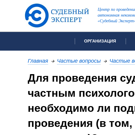
Центр по проведени
автономная некомме
«Судебный Эксперт
ОРГАНИЗАЦИЯ
Об организации
Список всех ви
Главная
→
Частые вопросы
→
Частые в
Лицензии и аккредитации
Для проведения су
Рекомендации арбитражн
Автороведческа
Отзывы
частным психолого
Видеотехническ
Для СМИ
Инженерно-тех
Вакансии
необходимо ли под
Лингвистическа
Политика конфиденциаль
проведения (в том,
Оценочная экс
Пожарно-технич