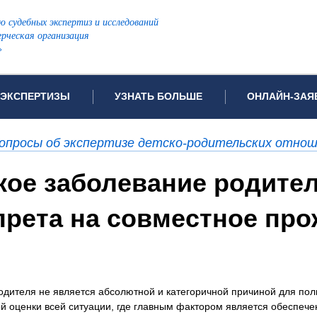
ю судебных экспертиз и исследований
рческая организация
»
ЭКСПЕРТИЗЫ
УЗНАТЬ БОЛЬШЕ
ОНЛАЙН-ЗАЯ
дов проводимых экспертиз
Примеры выполненных экспертиз
Заявка на инф
опросы об экспертизе детско-родительских отно
Видео
Заявка на пров
ПОПУЛЯРНЫЕ ВИДЫ ЭКСПЕРТИЗ:
кое заболевание родите
ых судов
Частые вопросы
Заявка на про
я экспертиза
Автотехническая экспертиза
Законодательная база
Задать вопрос
апрета на совместное пр
ая экспертиза
Генетическая экспертиза
ническая экспертиза
Компьютерно-техническая экспертиза
я экспертиза
Медицинская экспертиза
ности
пертиза
Патентоведческая экспертиза
одителя не является абсолютной и категоричной причиной для пол
еская экспертиза
Почерковедческая экспертиза
й оценки всей ситуации, где главным фактором является обеспече