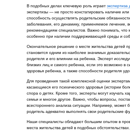
Психиатрическа
В подобных делах ключевую роль играет
экспертиза 
экспертизы — не просто констатировать наличие или 
Рецензия на эк
способность осуществлять родительские обязанности
Фоноскопическа
заболевания, его динамику, применяемое лечение, в
Экономическая
рекомендациям специалистов. Важно понимать, что м
особенно при наличии поддерживающей среды и соб
Окончательное решение о месте жительства детей пр
становится одним из наиболее значимых доказательс
родителя и его влиянии на ребенка. Эксперт исследу
близких лиц и самого ребенка, если это возможно в 
здоровья ребенка, а также способности родителя удо
Для проведения такой комплексной оценки экспертам
касающиеся его психического здоровья (истории бол
спора о детях. Кроме того, эксперты могут изучать
семьи и многое другое. Важно, чтобы вопросы, пост
всестороннего анализа ситуации. Например, может бы
родитель адекватно выполнять свои родительские фу
Наши специалисты обладают большим опытом в прове
места жительства детей в подобных обстоятельства