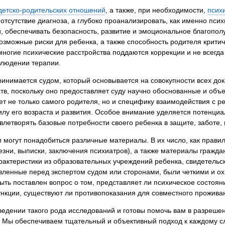
я экспертиза
Психологическая экспертиза
детско-родительских отношений
, а также, при необходимости,
псих
отсутствие диагноза, а глубоко проанализировать, как именно псих
спертное заключение
Строительная экспертиза
, обеспечивать безопасность, развитие и эмоциональное благопол
я экспертиза
Химическая экспертиза
озможные риски для ребенка, а также способность родителя критич
 экспертиза
Экспертиза давности создания докуме
ногие психические расстройства поддаются коррекции и не всегд
людении терапии.
инимается судом, который основывается на совокупности всех док
тв, поскольку оно предоставляет суду научно обоснованные и объ
ет не только самого родителя, но и специфику взаимодействия с ре
силу его возраста и развития. Особое внимание уделяется потенци
влетворять базовые потребности своего ребенка в защите, заботе,
 могут понадобиться различные материалы. В их число, как прави
езни, выписки, заключения психиатров), а также материалы гражда
 характеристики из образовательных учреждений ребенка, свидетел
авленные перед экспертом судом или сторонами, были четкими и о
ть поставлен вопрос о том, представляет ли психическое состоян
нкции, существуют ли противопоказания для совместного прожива
дении такого рода исследований и готовы помочь вам в разреше
х. Мы обеспечиваем тщательный и объективный подход к каждому 