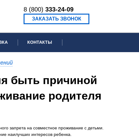
8 (800)
333-24-09
ЗАКАЗАТЬ ЗВОНОК
ВКА
КОНТАКТЫ
ормационное письмо для суда
шений
едение экспертизы
ля быть причиной
ведение рецензии
оживание родителя
ного запрета на совместное проживание с детьми.
ние наилучших интересов ребенка.