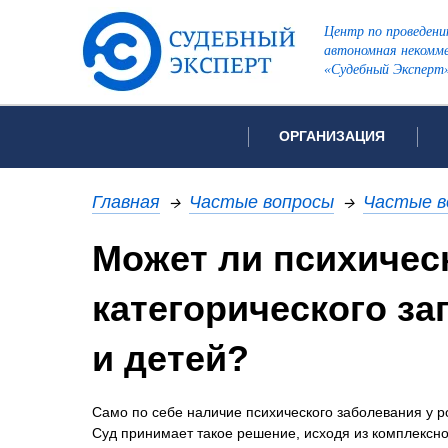
Центр по проведени
автономная некомме
«Судебный Эксперт
ОРГАНИЗАЦИЯ
Об организации
Список всех ви
Главная
→
Частые вопросы
→
Частые в
Лицензии и аккредитации
Может ли психичес
Рекомендации арбитражн
Автороведческа
Отзывы
категорического з
Видеотехническ
Для СМИ
Инженерно-тех
Вакансии
и детей?
Лингвистическа
Политика конфиденциаль
Оценочная экс
Само по себе наличие психического заболевания у р
Пожарно-технич
Суд принимает такое решение, исходя из комплексно