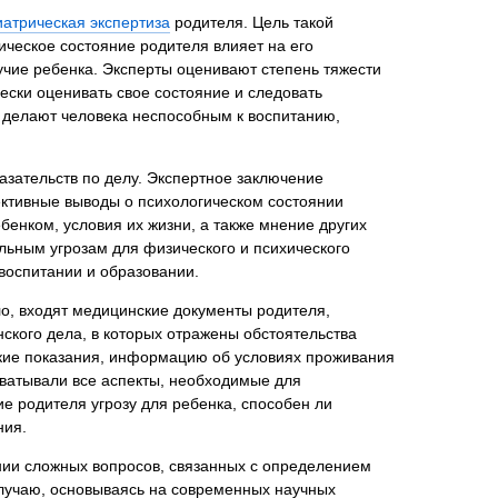
иатрическая экспертиза
родителя. Цель такой
ическое состояние родителя влияет на его
учие ребенка. Эксперты оценивают степень тяжести
ески оценивать свое состояние и следовать
нта
а делают человека неспособным к воспитанию,
азательств по делу. Экспертное заключение
ективные выводы о психологическом состоянии
бенком, условия их жизни, а также мнение других
альным угрозам для физического и психического
 воспитании и образовании.
ло, входят медицинские документы родителя,
нского дела, в которых отражены обстоятельства
ьские показания, информацию об условиях проживания
хватывали все аспекты, необходимые для
ие родителя угрозу для ребенка, способен ли
ния.
нии сложных вопросов, связанных с определением
случаю, основываясь на современных научных