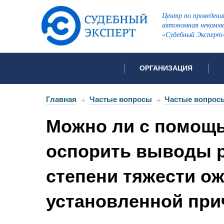
Центр по проведени
автономная некомме
«Судебный Эксперт
ОРГАНИЗАЦИЯ
Об организации
Список всех ви
Главная
→
Частые вопросы
→
Частые вопросы
Лицензии и аккредитации
Можно ли с помощ
Открытые перечни судов
Автороведческа
Отзывы
оспорить выводы р
Видеотехническ
Для СМИ
степени тяжести о
Инженерно-тех
Вакансии
Лингвистическа
Политика конфиденциаль
установленной при
Оценочная экс
Пожарно-технич