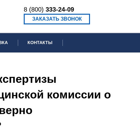
8 (800)
333-24-09
ЗАКАЗАТЬ ЗВОНОК
ВКА
КОНТАКТЫ
ормационное письмо для суда
едение экспертизы
кспертизы
ведение рецензии
цинской комиссии о
еверно
?