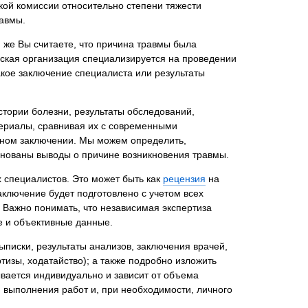
кой комиссии относительно степени тяжести
равмы.
 же Вы считаете, что причина травмы была
ская организация специализируется на проведении
нта
акое заключение специалиста или результаты
стории болезни, результаты обследований,
ериалы, сравнивая их с современными
ьном заключении. Мы можем определить,
снованы выводы о причине возникновения травмы.
 специалистов. Это может быть как
рецензия
на
ключение будет подготовлено с учетом всех
. Важно понимать, что независимая экспертиза
е и объективные данные.
ыписки, результаты анализов, заключения врачей,
тизы, ходатайство); а также подробно изложить
вается индивидуально и зависит от объема
 выполнения работ и, при необходимости, личного