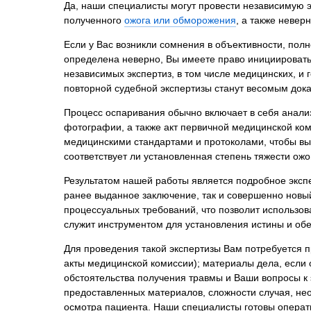
Да, наши специалисты могут провести независимую 
Психиатрическа
полученного
ожога или обморожения
, а также неве
Рецензия на эк
Если у Вас возникли сомнения в объективности, пол
Фоноскопическа
определена неверно, Вы имеете право инициировать
Экономическая
независимых экспертиз, в том числе медицинских, и
повторной судебной экспертизы станут весомым док
Процесс оспаривания обычно включает в себя анализ
фотографии, а также акт первичной медицинской ко
медицинскими стандартами и протоколами, чтобы вы
соответствует ли установленная степень тяжести ож
Результатом нашей работы является подробное эксп
ранее выданное заключение, так и совершенно новы
процессуальных требований, что позволит использов
служит инструментом для установления истины и об
Для проведения такой экспертизы Вам потребуется п
акты медицинской комиссии); материалы дела, если 
обстоятельства получения травмы и Ваши вопросы к 
предоставленных материалов, сложности случая, не
осмотра пациента. Наши специалисты готовы операт