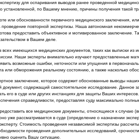
экспертизу для оспаривания выводов ранее проведенной медицинс
я экспертиза
Психологическая экспертиза
рно установленной, по Вашему мнению, причины получения такой т
спертное заключение
Строительная экспертиза
ноте или обоснованности первичного медицинского заключения, или
я экспертиза
Химическая экспертиза
 проведение повторной экспертизы. Наша автономная некоммерче
 экспертиза
Экспертиза давности создания докуме
 готова предоставить объективное и мотивированное заключение. Т
азательством в Вашем деле.
 всех имеющихся медицинских документов, таких как выписки из и
миссии. Наши эксперты внимательно изучают предоставленные мат
явить возможные ошибки, неточности или упущения в первоначал
ога или обморожения реальному состоянию, а также насколько обо
ертное заключение, которое содержит обоснованные выводы наших
й документ, содержащий самостоятельное исследование. Данное за
ать его в суде или других инстанциях для защиты Ваших интересов
еспечения справедливости, предоставляя суду максимально полны
редоставить все медицинские документы, относящиеся к случаю (в
оно уже рассматривается в суде (определение о назначении экспер
эксперту. Стоимость проведения независимой экспертизы рассчиты
обходимости проведения дополнительных исследований, срочности
ивно оценить Вашу ситуацию.