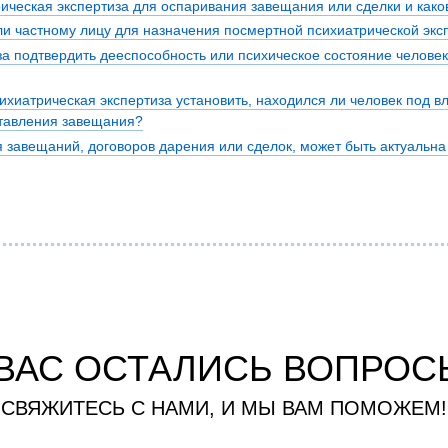
ическая экспертиза для оспаривания завещания или сделки и како
я экспертиза
Психологическая экспертиза
и частному лицу для назначения посмертной психиатрической экс
спертное заключение
Строительная экспертиза
а подтвердить дееспособность или психическое состояние человек
я экспертиза
Химическая экспертиза
 экспертиза
Экспертиза давности создания докуме
хиатрическая экспертиза установить, находился ли человек под вл
ставления завещания?
 завещаний, договоров дарения или сделок, может быть актуальн
 ВАС ОСТАЛИСЬ ВОПРОС
СВЯЖИТЕСЬ С НАМИ, И МЫ ВАМ ПОМОЖЕМ!