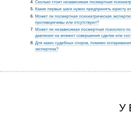
Сколько стоит независимая посмертная психиатр
Психиатрическа
Какие первые шаги нужно предпринять юристу ил
Рецензия на эк
Может ли посмертная психиатрическая экспертиз
Фоноскопическа
противоречивы или отсутствуют?
Экономическая
Может ли независимая посмертная психолого-пси
давления на момент совершения сделки или со
Для каких судебных споров, помимо оспаривания
экспертиза?
У