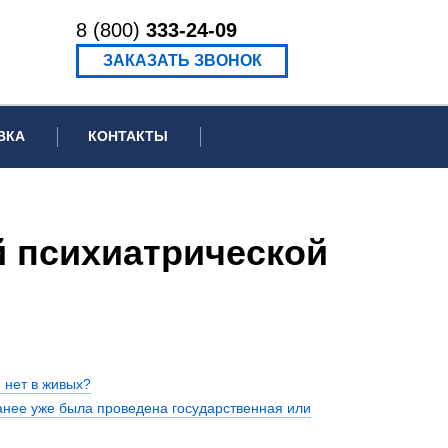
8 (800)
333-24-09
ЗАКАЗАТЬ ЗВОНОК
ВКА
КОНТАКТЫ
ормационное письмо для суда
едение экспертизы
 психиатрической
ведение рецензии
 нет в живых?
анее уже была проведена государственная или