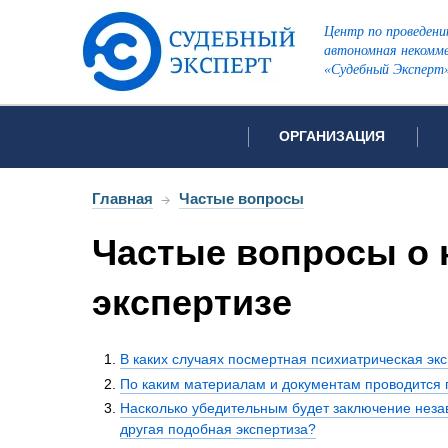
Центр по проведени
автономная некомме
«Судебный Эксперт
ОРГАНИЗАЦИЯ
Об организации
Список всех ви
Главная
→
Частые вопросы
Лицензии и аккредитации
Частые вопросы о 
Открытые перечни судов
Автороведческа
Отзывы
экспертизе
Видеотехническ
Для СМИ
Инженерно-тех
Вакансии
В каких случаях посмертная психиатрическая эк
Лингвистическа
Политика конфиденциаль
По каким материалам и документам проводится п
Оценочная экс
Насколько убедительным будет заключение неза
другая подобная экспертиза?
Пожарно-технич