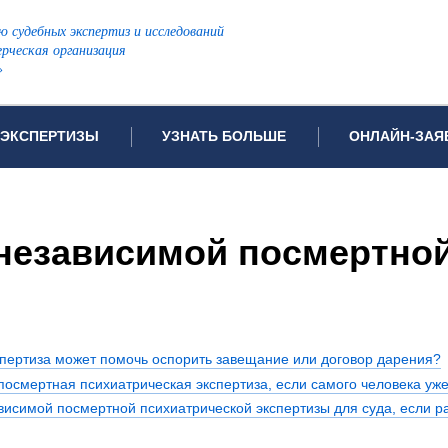
ю судебных экспертиз и исследований
рческая организация
»
ЭКСПЕРТИЗЫ
УЗНАТЬ БОЛЬШЕ
ОНЛАЙН-ЗАЯ
дов проводимых экспертиз
Примеры выполненных экспертиз
Заявка на инф
Видео
Заявка на пров
независимой посмертной
ПОПУЛЯРНЫЕ ВИДЫ ЭКСПЕРТИЗ:
Частые вопросы
Заявка на про
я экспертиза
Автотехническая экспертиза
Законодательная база
Задать вопрос
ая экспертиза
Генетическая экспертиза
ническая экспертиза
Компьютерно-техническая экспертиза
спертиза может помочь оспорить завещание или договор дарения?
я экспертиза
Медицинская экспертиза
ности
осмертная психиатрическая экспертиза, если самого человека уже
пертиза
Патентоведческая экспертиза
висимой посмертной психиатрической экспертизы для суда, если р
еская экспертиза
Почерковедческая экспертиза