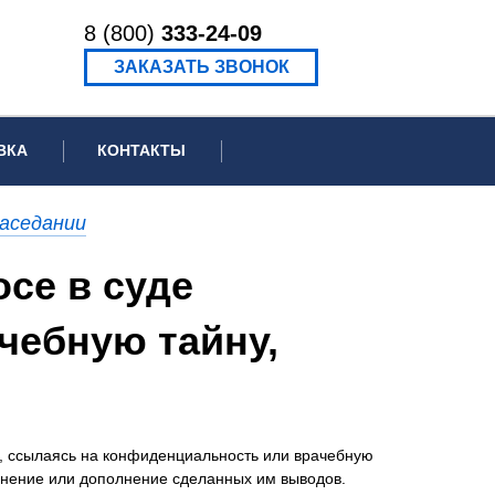
8 (800)
333-24-09
ЗАКАЗАТЬ ЗВОНОК
ВКА
КОНТАКТЫ
ормационное письмо для суда
заседании
едение экспертизы
се в суде
ведение рецензии
чебную тайну,
он, ссылаясь на конфиденциальность или врачебную
яснение или дополнение сделанных им выводов.