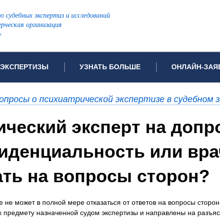
ю судебных экспертиз и исследований
рческая организация
»
ЭКСПЕРТИЗЫ
УЗНАТЬ БОЛЬШЕ
ОНЛАЙН-ЗАЯ
дов проводимых экспертиз
Примеры выполненных экспертиз
Заявка на инф
опросы о психиатрической экспертизе в судебном 
Видео
Заявка на пров
ПОПУЛЯРНЫЕ ВИДЫ ЭКСПЕРТИЗ:
ческий эксперт на допро
ых судов
Частые вопросы
Заявка на про
я экспертиза
Автотехническая экспертиза
Законодательная база
Задать вопрос
иденциальность или вра
ая экспертиза
Генетическая экспертиза
ническая экспертиза
Компьютерно-техническая экспертиза
ать на вопросы сторон?
я экспертиза
Медицинская экспертиза
ности
пертиза
Патентоведческая экспертиза
е не может в полной мере отказаться от ответов на вопросы стор
еская экспертиза
Почерковедческая экспертиза
 к предмету назначенной судом экспертизы и направлены на разъ