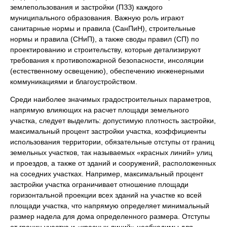
землепользования и застройки (ПЗЗ) каждого
муниципального образования. Важную роль играют
санитарные нормы и правила (СанПиН), строительные
нормы и правила (СНиП), а также своды правил (СП) по
проектированию и строительству, которые детализируют
требования к противопожарной безопасности, инсоляции
(естественному освещению), обеспечению инженерными
коммуникациями и благоустройством.
Среди наиболее значимых градостроительных параметров,
напрямую влияющих на расчет площади земельного
участка, следует выделить: допустимую плотность застройки,
максимальный процент застройки участка, коэффициенты
использования территории, обязательные отступы от границ
земельных участков, так называемых «красных линий» улиц
и проездов, а также от зданий и сооружений, расположенных
на соседних участках. Например, максимальный процент
застройки участка ограничивает отношение площади
горизонтальной проекции всех зданий на участке ко всей
площади участка, что напрямую определяет минимальный
размер надела для дома определенного размера. Отступы
от границ участка и «красных линий» необходимы для