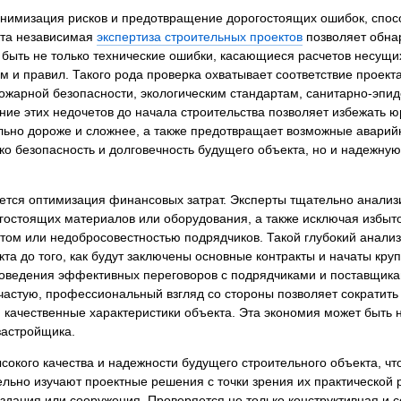
я экспертиза
Психологическая экспертиза
нимизация рисков и предотвращение дорогостоящих ошибок, спос
кта независимая
экспертиза строительных проектов
позволяет обна
спертное заключение
Строительная экспертиза
т быть не только технические ошибки, касающиеся расчетов несущ
я экспертиза
Химическая экспертиза
м и правил. Такого рода проверка охватывает соответствие проек
 экспертиза
Экспертиза давности создания докуме
ожарной безопасности, экологическим стандартам, санитарно-эпи
ие этих недочетов до начала строительства позволяет избежать 
тельно дороже и сложнее, а также предотвращает возможные авари
ько безопасность и долговечность будущего объекта, но и надежну
ется оптимизация финансовых затрат. Эксперты тщательно анали
гостоящих материалов или оборудования, а также исключая избы
том или недобросовестностью подрядчиков. Такой глубокий анализ
кта до того, как будут заключены основные контракты и начаты к
ведения эффективных переговоров с подрядчиками и поставщикам
ачастую, профессиональный взгляд со стороны позволяет сократит
 качественные характеристики объекта. Эта экономия может быть
застройщика.
сокого качества и надежности будущего строительного объекта, чт
льно изучают проектные решения с точки зрения их практической
дания или сооружения. Проверяется не только конструктивная и с