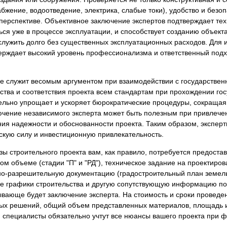
жение, водоотведение, электрика, слабые токи), удобство и безоп
перспективе. Объективное заключение экспертов подтверждает те
ься уже в процессе эксплуатации, и способствует созданию объект
лужить долго без существенных эксплуатационных расходов. Для 
верждает высокий уровень профессионализма и ответственный подхо
ие служит весомым аргументом при взаимодействии с государстве
ва и соответствия проекта всем стандартам при прохождении гос
ельно упрощает и ускоряет бюрократические процедуры, сокращая 
ючение независимого эксперта может быть полезным при привлечен
я надежности и обоснованности проекта. Таким образом, эксперти
скую силу и инвестиционную привлекательность.
ы строительного проекта вам, как правило, потребуется предоста
м объеме (стадии "П" и "РД"), техническое задание на проектиров
одно-разрешительную документацию (градостроительный план земель
ые графики строительства и другую сопутствующую информацию по 
ающе будет заключение эксперта. На стоимость и сроки проведен
ых решений, общий объем представленных материалов, площадь и 
 специалисты обязательно учтут все нюансы вашего проекта при