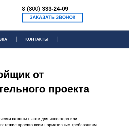
8 (800)
333-24-09
ЗАКАЗАТЬ ЗВОНОК
ВКА
КОНТАКТЫ
ормационное письмо для суда
едение экспертизы
ойщик от
ведение рецензии
тельного проекта
ически важным шагом для инвестора или
тветствие проекта всем нормативным требованиям.