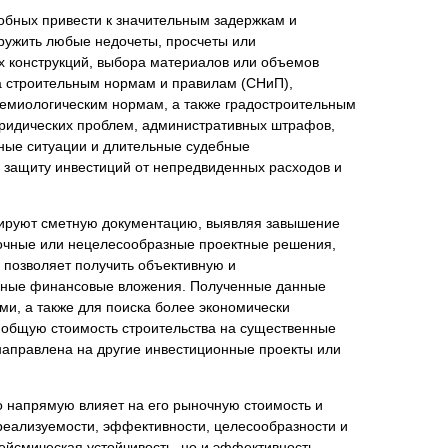
обных привести к значительным задержкам и
ружить любые недочеты, просчеты или
их конструкций, выбора материалов или объемов
та строительным нормам и правилам (СНиП),
нта
демиологическим нормам, а также градостроительным
юридических проблем, административных штрафов,
йные ситуации и длительные судебные
ю защиту инвестиций от непредвиденных расходов и
зируют сметную документацию, выявляя завышение
точные или нецелесообразные проектные решения,
 позволяет получить объективную и
рупные финансовые вложения. Полученные данные
и, а также для поиска более экономически
ь общую стоимость строительства на существенные
 направлена на другие инвестиционные проекты или
о напрямую влияет на его рыночную стоимость и
 реализуемости, эффективности, целесообразности и
ейсмическая устойчивость, но и эффективность