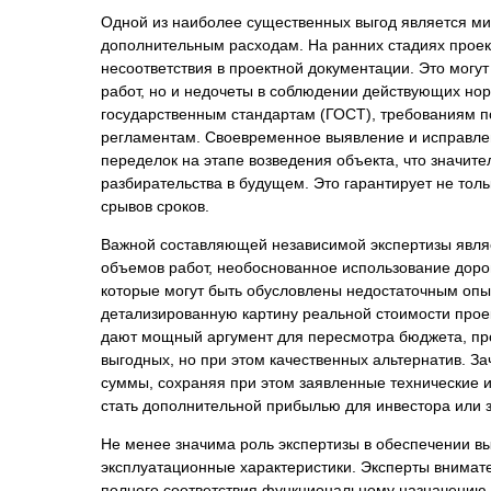
Психиатрическа
Одной из наиболее существенных выгод является ми
дополнительным расходам. На ранних стадиях прое
Рецензия на эк
несоответствия в проектной документации. Это могу
Фоноскопическа
работ, но и недочеты в соблюдении действующих нор
Экономическая
государственным стандартам (ГОСТ), требованиям п
регламентам. Своевременное выявление и исправлен
переделок на этапе возведения объекта, что значи
разбирательства в будущем. Это гарантирует не тол
срывов сроков.
Важной составляющей независимой экспертизы явля
объемов работ, необоснованное использование доро
которые могут быть обусловлены недостаточным опы
детализированную картину реальной стоимости прое
дают мощный аргумент для пересмотра бюджета, про
выгодных, но при этом качественных альтернатив. З
суммы, сохраняя при этом заявленные технические и
стать дополнительной прибылью для инвестора или 
Не менее значима роль экспертизы в обеспечении вы
эксплуатационные характеристики. Эксперты внимате
полного соответствия функциональному назначению з