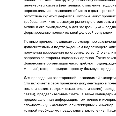
инженерных систем (вентиляция, отопление, водоснаб
перспективы использования объекта в долгосрочной 
отсутствие скрытых дефектов, которые могут проявит
требованиям, иметь высокую рыночную стоимость и с
активе и его ликвидности, а для застройщика – подт
формированию положительной деловой репутации.
Помимо прочего, независимое экспертное заключен
дополнительным подтверждением надлежащего качест
получении разрешения на строительство. Это значит
вопросов со стороны надзорных органов. Также закл
финансовые организации часто требуют подтверждени
мнения", которое придает проекту большую юридиче
Для проведения всесторонней независимой экспертиз
Это включает в себя проектную документацию в полно
геологические, геодезические, экологические), исх
сетям), предварительные сметы, а также календарн
предоставленная информация, тем точнее и исчерпыв
сложность и уникальность архитектурных и инженерн
которой необходимо предоставить заключение. Наши