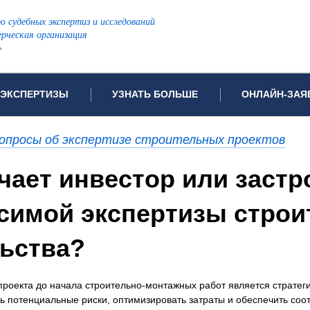
ю судебных экспертиз и исследований
рческая организация
»
ЭКСПЕРТИЗЫ
УЗНАТЬ БОЛЬШЕ
ОНЛАЙН-ЗАЯ
дов проводимых экспертиз
Примеры выполненных экспертиз
Заявка на инф
опросы об экспертизе строительных проектов
Видео
Заявка на пров
ПОПУЛЯРНЫЕ ВИДЫ ЭКСПЕРТИЗ:
чает инвестор или застр
ых судов
Частые вопросы
Заявка на про
я экспертиза
Автотехническая экспертиза
Законодательная база
Задать вопрос
симой экспертизы строи
ая экспертиза
Генетическая экспертиза
ническая экспертиза
Компьютерно-техническая экспертиза
льства?
я экспертиза
Медицинская экспертиза
ности
пертиза
Патентоведческая экспертиза
проекта до начала строительно-монтажных работ является стратег
еская экспертиза
Почерковедческая экспертиза
 потенциальные риски, оптимизировать затраты и обеспечить соо