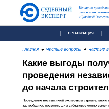
Центр по проведени
автономная некомме
«Судебный Эксперт
ОРГАНИЗАЦИЯ
Об организации
Список всех ви
Главная
→
Частые вопросы
→
Частые в
Лицензии и аккредитации
Какие выгоды полу
Рекомендации арбитражн
Автороведческа
Отзывы
проведения незави
Видеотехническ
Для СМИ
Инженерно-тех
Вакансии
до начала строите
Лингвистическа
Политика конфиденциаль
Оценочная экс
Проведение независимой экспертизы строительного 
Пожарно-технич
застройщика, позволяющим заблаговременно выявить