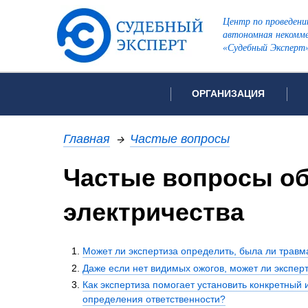
Центр по проведени
автономная некомме
«Судебный Эксперт
ОРГАНИЗАЦИЯ
Об организации
Список всех ви
Главная
→
Частые вопросы
Лицензии и аккредитации
Частые вопросы об
Рекомендации арбитражн
Автороведческа
Отзывы
электричества
Видеотехническ
Для СМИ
Инженерно-тех
Вакансии
Может ли экспертиза определить, была ли трав
Лингвистическа
Политика конфиденциаль
Даже если нет видимых ожогов, может ли экспер
Оценочная экс
Как экспертиза помогает установить конкретный 
Пожарно-технич
определения ответственности?