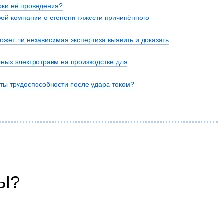
роки её проведения?
ой компании о степени тяжести причинённого
ожет ли независимая экспертиза выявить и доказать
нта
рных электротравм на производстве для
аты трудоспособности после удара током?
Ы?