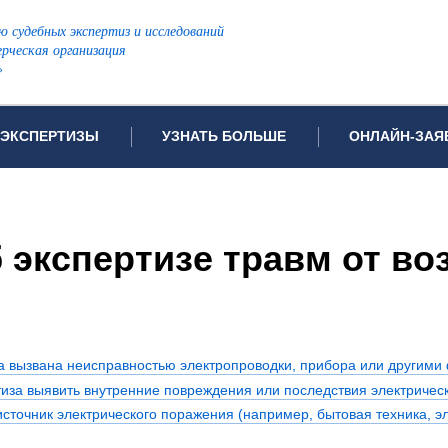
ю судебных экспертиз и исследований
рческая организация
»
ЭКСПЕРТИЗЫ
УЗНАТЬ БОЛЬШЕ
ОНЛАЙН-ЗАЯ
дов проводимых экспертиз
Примеры выполненных экспертиз
Заявка на инф
Видео
Заявка на пров
ПОПУЛЯРНЫЕ ВИДЫ ЭКСПЕРТИЗ:
 экспертизе травм от во
ых судов
Частые вопросы
Заявка на про
я экспертиза
Автотехническая экспертиза
Законодательная база
Задать вопрос
ая экспертиза
Генетическая экспертиза
ническая экспертиза
Компьютерно-техническая экспертиза
ма вызвана неисправностью электропроводки, прибора или другими
я экспертиза
Медицинская экспертиза
ности
тиза выявить внутренние повреждения или последствия электричес
пертиза
Патентоведческая экспертиза
источник электрического поражения (например, бытовая техника, э
еская экспертиза
Почерковедческая экспертиза