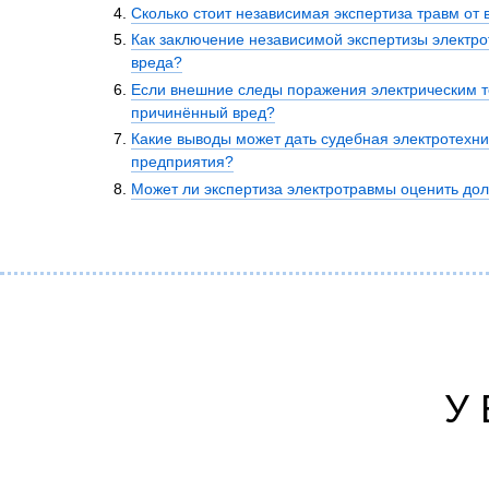
Психиатрическа
Сколько стоит независимая экспертиза травм от 
Как заключение независимой экспертизы электр
Рецензия на эк
вреда?
Фоноскопическа
Если внешние следы поражения электрическим то
Экономическая
причинённый вред?
Какие выводы может дать судебная электротехни
предприятия?
Может ли экспертиза электротравмы оценить дол
У