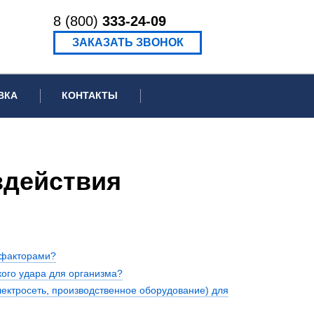
8 (800)
333-24-09
ЗАКАЗАТЬ ЗВОНОК
ВКА
КОНТАКТЫ
ормационное письмо для суда
едение экспертизы
здействия
ведение рецензии
 факторами?
кого удара для организма?
лектросеть, производственное оборудование) для