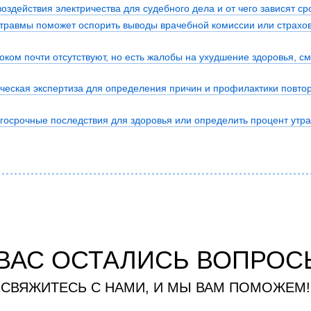
я экспертиза
Психологическая экспертиза
воздействия электричества для судебного дела и от чего зависят с
отравмы поможет оспорить выводы врачебной комиссии или страхов
спертное заключение
Строительная экспертиза
я экспертиза
Химическая экспертиза
ком почти отсутствуют, но есть жалобы на ухудшение здоровья, см
 экспертиза
Экспертиза давности создания докуме
ческая экспертиза для определения причин и профилактики повто
госрочные последствия для здоровья или определить процент утр
 ВАС ОСТАЛИСЬ ВОПРОС
СВЯЖИТЕСЬ С НАМИ, И МЫ ВАМ ПОМОЖЕМ!