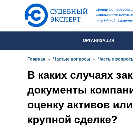
Центр по проведени
автономная некомме
«Судебный Эксперт
ОРГАНИЗАЦИЯ
Об организации
Список всех ви
Главная
→
Частые вопросы
→
Частые вопросы
Лицензии и аккредитации
В каких случаях з
Открытые перечни судов
Автороведческа
Отзывы
документы компан
Видеотехническ
Для СМИ
оценку активов или
Инженерно-тех
Вакансии
Лингвистическа
Политика конфиденциаль
крупной сделке?
Оценочная экс
Пожарно-технич