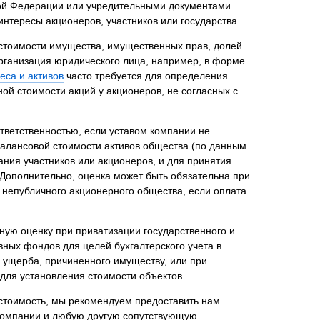
кой Федерации или учредительными документами
тересы акционеров, участников или государства.
й стоимости имущества, имущественных прав, долей
организация юридического лица, например, в форме
нта
еса и активов
часто требуется для определения
й стоимости акций у акционеров, не согласных с
ветственностью, если уставом компании не
балансовой стоимости активов общества (по данным
ания участников или акционеров, и для принятия
Дополнительно, оценка может быть обязательна при
непубличного акционерного общества, если оплата
ную оценку при приватизации государственного и
вных фондов для целей бухгалтерского учета в
 ущерба, причиненного имуществу, или при
для установления стоимости объектов.
 стоимость, мы рекомендуем предоставить нам
компании и любую другую сопутствующую