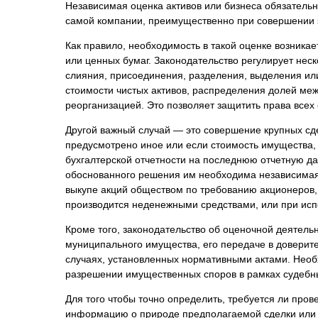
Независимая оценка активов или бизнеса обязатель
Психиатрическа
самой компании, преимущественно при совершении з
Рецензия на эк
Как правило, необходимость в такой оценке возника
Фоноскопическа
или ценных бумаг. Законодательство регулирует нес
Экономическая
слияния, присоединения, разделения, выделения ил
стоимости чистых активов, распределения долей меж
реорганизацией. Это позволяет защитить права всех 
Другой важный случай — это совершение крупных сд
предусмотрено иное или если стоимость имущества,
бухгалтерской отчетности на последнюю отчетную да
обоснованного решения им необходима независимая 
выкупе акций обществом по требованию акционеров,
производится неденежными средствами, или при исп
Кроме того, законодательство об оценочной деятель
муниципального имущества, его передаче в доверите
случаях, установленных нормативными актами. Необ
разрешении имущественных споров в рамках судебны
Для того чтобы точно определить, требуется ли про
информацию о природе предполагаемой сделки или 