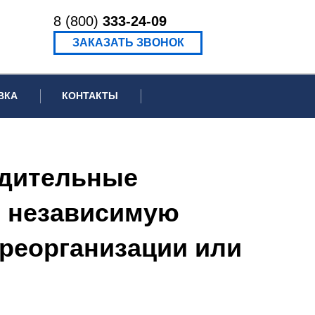
8 (800)
333-24-09
ЗАКАЗАТЬ ЗВОНОК
ВКА
КОНТАКТЫ
ормационное письмо для суда
едение экспертизы
едительные
ведение рецензии
ь независимую
 реорганизации или