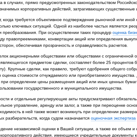
на в случаях, прямо предусмотренных законодательством Российс
я экспертиза
Психологическая экспертиза
начимых корпоративных действий, затрагивающих существенные ин
спертное заключение
Строительная экспертиза
ет, когда требуется объективное подтверждение рыночной или ино
я экспертиза
Химическая экспертиза
колько ключевых ситуаций. Одной из наиболее частых является ре
 экспертиза
Экспертиза давности создания докуме
и преобразования. При осуществлении таких процедур
оценка бизн
ду правопреемниками, конвертации акций или определения выкупно
сторон, обеспечивая прозрачность и справедливость расчетов.
елок акционерными обществами или обществами с ограниченной от
 являющегося предметом сделки, составляет более 25 процентов 
ту). Крупные сделки, как правило, требуют одобрения общего собр
оценка стоимости отчуждаемого или приобретаемого имущества. 
 при определении цены размещения акций или иных ценных бумаг 
ользовании государственного и муниципального имущества.
ности и отдельные регулирующие акты предусматривают обязатель
льное управление, аренду или залог, а также при переоценке осно
ходимость в ней также может возникнуть при определении размера
х разбирательств, когда судом назначается
оценочная экспертиза
ведение независимой оценки в Вашей ситуации, а также ее объем и
корпоративного действия, имеющиеся учредительные документы 