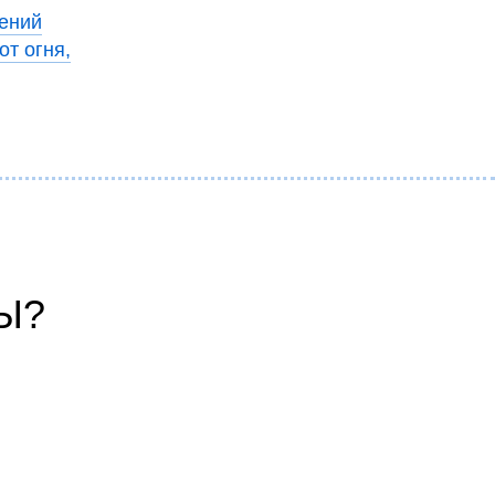
ений
т огня,
Ы?