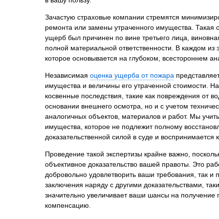
Психиатрическа
Зачастую страховые компании стремятся минимизиров
Рецензия на эк
ремонта или замены утраченного имущества. Такая с
Фоноскопическа
ущерб был причинен по вине третьего лица, виновна
полной материальной ответственности. В каждом из
Экономическая
которое основывается на глубоком, всестороннем а
Независимая
оценка ущерба от пожара
представляет
имущества и величины его утраченной стоимости. Н
косвенные последствия, такие как повреждения от в
основании внешнего осмотра, но и с учетом техниче
аналогичных объектов, материалов и работ. Мы учит
имущества, которое не подлежит полному восстано
доказательственной силой в суде и воспринимается 
Проведение такой экспертизы крайне важно, посколь
объективное доказательство вашей правоты. Это рабо
добровольно удовлетворить ваши требования, так и 
заключения наряду с другими доказательствами, так
значительно увеличивает ваши шансы на получение 
компенсацию.