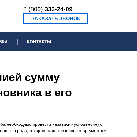
8 (800)
333-24-09
ЗАКАЗАТЬ ЗВОНОК
ВКА
КОНТАКТЫ
ормационное письмо для суда
едение экспертизы
нией сумму
ведение рецензии
овника в его
ерба необходимо провести независимую оценочную
ненного вреда, которое станет ключевым аргументом