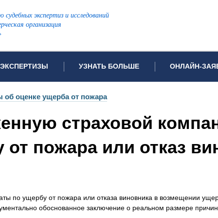
ю судебных экспертиз и исследований
рческая организация
»
ЭКСПЕРТИЗЫ
УЗНАТЬ БОЛЬШЕ
ОНЛАЙН-ЗАЯ
дов проводимых экспертиз
Примеры выполненных экспертиз
Заявка на инф
 об оценке ущерба от пожара
Видео
Заявка на пров
женную страховой компа
ПОПУЛЯРНЫЕ ВИДЫ ЭКСПЕРТИЗ:
Частые вопросы
Заявка на про
я экспертиза
Автотехническая экспертиза
Законодательная база
Задать вопрос
от пожара или отказ вин
ая экспертиза
Генетическая экспертиза
ническая экспертиза
Компьютерно-техническая экспертиза
я экспертиза
Медицинская экспертиза
ности
пертиза
Патентоведческая экспертиза
аты по ущербу от пожара или отказа виновника в возмещении ущ
окументально обоснованное заключение о реальном размере причи
еская экспертиза
Почерковедческая экспертиза