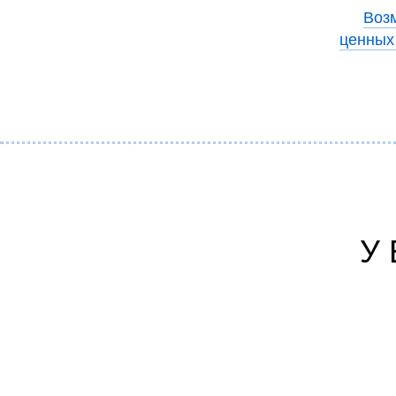
Воз
ценных 
У