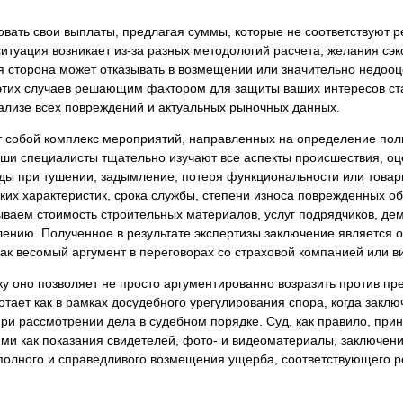
я экспертиза
Психологическая экспертиза
ать свои выплаты, предлагая суммы, которые не соответствуют р
спертное заключение
Строительная экспертиза
итуация возникает из-за разных методологий расчета, желания сэк
я экспертиза
Химическая экспертиза
я сторона может отказывать в возмещении или значительно недоо
 этих случаев решающим фактором для защиты ваших интересов ст
 экспертиза
Экспертиза давности создания докуме
нализе всех повреждений и актуальных рыночных данных.
 собой комплекс мероприятий, направленных на определение пол
аши специалисты тщательно изучают все аспекты происшествия, оц
оды при тушении, задымление, потеря функциональности или товарн
ских характеристик, срока службы, степени износа поврежденных о
ываем стоимость строительных материалов, услуг подрядчиков, де
влению. Полученное в результате экспертизы заключение являетс
как весомый аргумент в переговорах со страховой компанией или в
ку оно позволяет не просто аргументированно возразить против п
тает как в рамках досудебного урегулирования спора, когда заклю
при рассмотрении дела в судебном порядке. Суд, как правило, пр
ими как показания свидетелей, фото- и видеоматериалы, заключен
полного и справедливого возмещения ущерба, соответствующего р