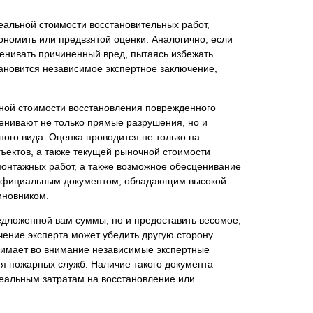
еальной стоимости восстановительных работ,
ономить или предвзятой оценки. Аналогично, если
ценивать причиненный вред, пытаясь избежать
ановится независимое экспертное заключение,
нта
ной стоимости восстановления поврежденного
енивают не только прямые разрушения, но и
ого вида. Оценка проводится не только на
бъектов, а также текущей рыночной стоимости
монтажных работ, а также возможное обесценивание
я официальным документом, обладающим высокой
иновником.
редложенной вам суммы, но и предоставить весомое,
чение эксперта может убедить другую сторону
инимает во внимание независимые экспертные
ия пожарных служб. Наличие такого документа
еальным затратам на восстановление или