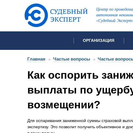
Центр по проведени
автономная некомме
«Судебный Эксперт
ОРГАНИЗАЦИЯ
Об организации
Список всех ви
Главная
→
Частые вопросы
→
Частые вопросы
Лицензии и аккредитации
Как оспорить зани
Открытые перечни судов
Автороведческа
Отзывы
выплаты по ущербу 
Видеотехническ
Для СМИ
возмещении?
Инженерно-тех
Вакансии
Лингвистическа
Политика конфиденциаль
Оценочная экс
Для оспаривания заниженной суммы страховой выпл
экспертизу. Это позволит получить объективное и д
Пожарно-технич
в вашу пользу.