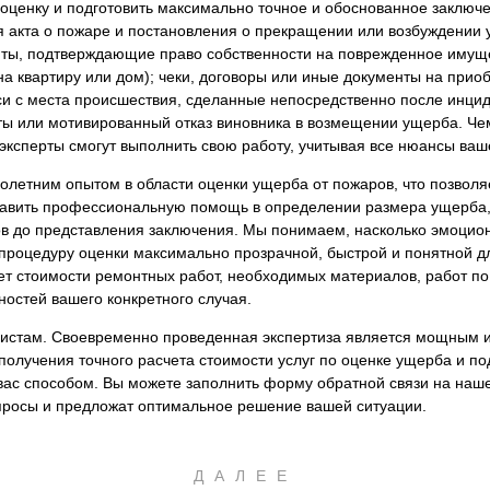
оценку и подготовить максимально точное и обоснованное заключе
я акта о пожаре и постановления о прекращении или возбуждении 
ты, подтверждающие право собственности на поврежденное имуще
 на квартиру или дом); чеки, договоры или иные документы на при
и с места происшествия, сделанные непосредственно после инцид
ы или мотивированный отказ виновника в возмещении ущерба. Че
ксперты смогут выполнить свою работу, учитывая все нюансы ваш
летним опытом в области оценки ущерба от пожаров, что позволяе
авить профессиональную помощь в определении размера ущерба, а
ов до представления заключения. Мы понимаем, насколько эмоци
 процедуру оценки максимально прозрачной, быстрой и понятной д
т стоимости ремонтных работ, необходимых материалов, работ по 
остей вашего конкретного случая.
истам. Своевременно проведенная экспертиза является мощным и
получения точного расчета стоимости услуг по оценке ущерба и п
вас способом. Вы можете заполнить форму обратной связи на наше
опросы и предложат оптимальное решение вашей ситуации.
ДАЛЕЕ