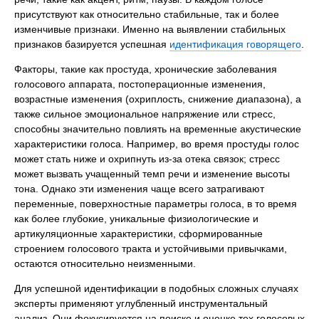
присутствуют как относительно стабильные, так и более
изменчивые признаки. Именно на выявлении стабильных
признаков базируется успешная
идентификация говорящего
.
Факторы, такие как простуда, хронические заболевания
голосового аппарата, постоперационные изменения,
возрастные изменения (охриплость, снижение диапазона), а
также сильное эмоциональное напряжение или стресс,
способны значительно повлиять на временные акустические
характеристики голоса. Например, во время простуды голос
может стать ниже и охрипнуть из-за отека связок; стресс
может вызвать учащенный темп речи и изменение высоты
тона. Однако эти изменения чаще всего затрагивают
переменные, поверхностные параметры голоса, в то время
как более глубокие, уникальные физиологические и
артикуляционные характеристики, сформированные
строением голосового тракта и устойчивыми привычками,
остаются относительно неизменными.
Для успешной идентификации в подобных сложных случаях
эксперты применяют углубленный инструментальный
анализ. Они фокусируются на поиске и оценке тех голосовых