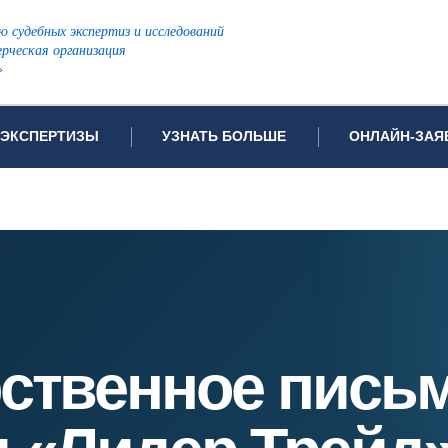
ю судебных экспертиз и исследований
рческая организация
»
ЭКСПЕРТИЗЫ
УЗНАТЬ БОЛЬШЕ
ОНЛАЙН-ЗАЯ
дов проводимых экспертиз
Примеры выполненных экспертиз
Заявка на инф
Видео
Заявка на пров
ПОПУЛЯРНЫЕ ВИДЫ ЭКСПЕРТИЗ:
Частые вопросы
Заявка на про
я экспертиза
Автотехническая экспертиза
Законодательная база
Задать вопрос
ая экспертиза
Генетическая экспертиза
ническая экспертиза
Компьютерно-техническая экспертиза
ственное письм
я экспертиза
Медицинская экспертиза
ности
пертиза
Патентоведческая экспертиза
еская экспертиза
Почерковедческая экспертиза