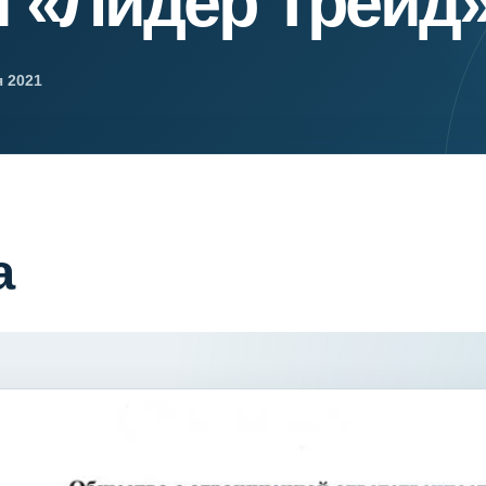
 «Лидер Трейд
я экспертиза
Психологическая экспертиза
спертное заключение
Строительная экспертиза
я экспертиза
Химическая экспертиза
я 2021
 экспертиза
Экспертиза давности создания докуме
а