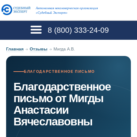
Автономная некоммерческая организация
«Судебный Эксперт»
8 (800)
333-24-09
Главная
→
Отзывы
→
Мигда А.В.
БЛАГОДАРСТВЕННОЕ ПИСЬМО
Благодарственное
письмо от Мигды
Анастасии
Вячеславовны