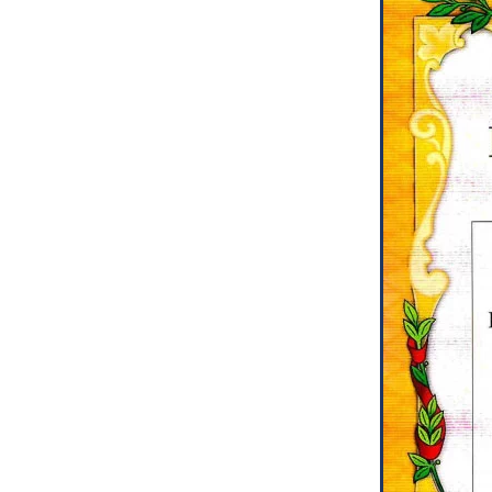
Психиатрическа
Рецензия на эк
Фоноскопическа
Экономическая