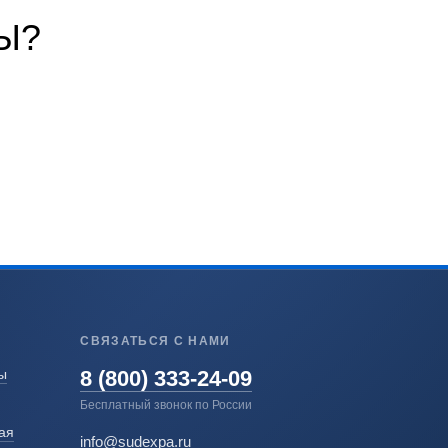
Ы?
СВЯЗАТЬСЯ С НАМИ
8 (800) 333-24-09
ы
Бесплатный звонок по России
ая
info@sudexpa.ru