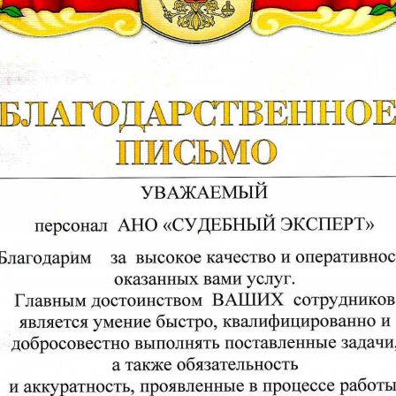
я экспертиза
Психологическая экспертиза
спертное заключение
Строительная экспертиза
я экспертиза
Химическая экспертиза
 экспертиза
Экспертиза давности создания докуме