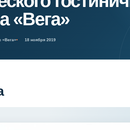
еского гостинич
я экспертиза
Психологическая экспертиза
а «Вега»
спертное заключение
Строительная экспертиза
я экспертиза
Химическая экспертиза
 экспертиза
Экспертиза давности создания докуме
с «Вега»
18 ноября 2019
а