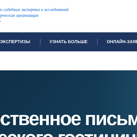
ю судебных экспертиз и исследований
рческая организация
»
ЭКСПЕРТИЗЫ
УЗНАТЬ БОЛЬШЕ
ОНЛАЙН-ЗАЯ
дов проводимых экспертиз
Примеры выполненных экспертиз
Заявка на инф
Видео
Заявка на пров
ПОПУЛЯРНЫЕ ВИДЫ ЭКСПЕРТИЗ:
Частые вопросы
Заявка на про
я экспертиза
Автотехническая экспертиза
Законодательная база
Задать вопрос
ая экспертиза
Генетическая экспертиза
ническая экспертиза
Компьютерно-техническая экспертиза
ственное письм
я экспертиза
Медицинская экспертиза
ности
пертиза
Патентоведческая экспертиза
еская экспертиза
Почерковедческая экспертиза