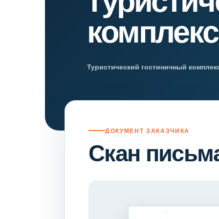
туристич
Психиатрическа
комплекс
Рецензия на эк
Фоноскопическа
Экономическая
Туристический гостиничный комплек
ДОКУМЕНТ ЗАКАЗЧИКА
Скан письм