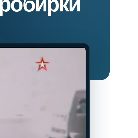
пробирки
нта