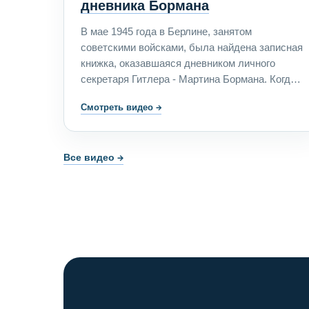
дневника Бормана
В мае 1945 года в Берлине, занятом
советскими войсками, была найдена записная
книжка, оказавшаяся дневником личного
секретаря Гитлера - Мартина Бормана. Когда
информацию о находке передали Сталину,
Смотреть видео
→
вождь потребовал срочно доставить заметки
рейхсляйтера в Кремль. Какую роль в
Третьем рейхе играл Мартин Борман? Почему
Все видео →
в Москве не верили в его смерть? И что хотел
найти Иосиф Сталин на страницах дневника
Бормана?