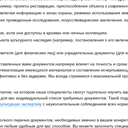
ример, проекты реставрации, приспособления объекта к современ
 включая информацию о зонах охраны, режимах использования зем
ее проведенные исследования, искусствоведческие заключения, ко
ие, если они доступны в архивах или личных коллекциях.
кта культурного наследия (например, постановления о его включен
вителя (для физических лиц) или учредительные документы (для ю
ставленных вами документов напрямую влияет на точность и срок
истематизации имеющихся материалов и составлении исчерпываю
ективно и без задержек. Мы всегда стремимся к максимальной пр
тапом, на котором наши специалисты смогут тщательно изучить в
 для вас индивидуальный список требуемых документов. Такой под
культурную экспертизу
с неукоснительным соблюдением всех норм
олного перечня документов, необходимых именно в вашем конкретн
ами любым удобным для вас способом. Вы можете заполнить специ