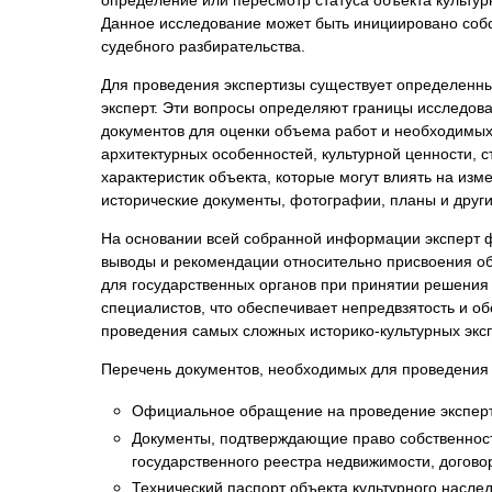
Психиатрическа
Данное исследование может быть инициировано собс
Рецензия на эк
судебного разбирательства.
Фоноскопическа
Для проведения экспертизы существует определенный
эксперт. Эти вопросы определяют границы исследов
Экономическая
документов для оценки объема работ и необходимых 
архитектурных особенностей, культурной ценности, 
характеристик объекта, которые могут влиять на из
исторические документы, фотографии, планы и друг
На основании всей собранной информации эксперт 
выводы и рекомендации относительно присвоения об
для государственных органов при принятии решения
специалистов, что обеспечивает непредвзятость и 
проведения самых сложных историко-культурных эксп
Перечень документов, необходимых для проведения п
Официальное обращение на проведение эксперти
Документы, подтверждающие право собственности
государственного реестра недвижимости, догово
Технический паспорт объекта культурного наслед