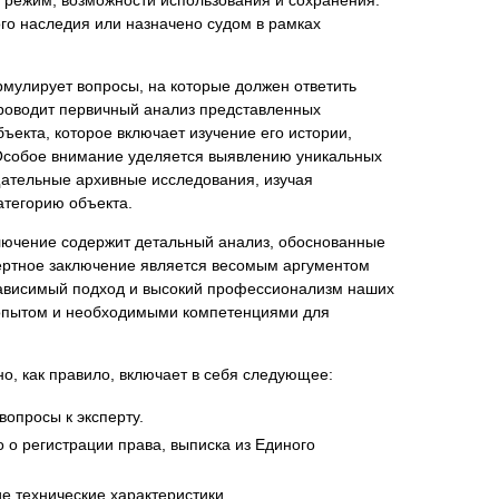
го наследия или назначено судом в рамках
рмулирует вопросы, на которые должен ответить
проводит первичный анализ представленных
нта
ъекта, которое включает изучение его истории,
. Особое внимание уделяется выявлению уникальных
тщательные архивные исследования, изучая
атегорию объекта.
лючение содержит детальный анализ, обоснованные
пертное заключение является весомым аргументом
езависимый подход и высокий профессионализм наших
м опытом и необходимыми компетенциями для
о, как правило, включает в себя следующее:
опросы к эксперту.
 о регистрации права, выписка из Единого
е технические характеристики.