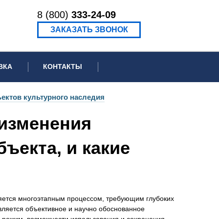
8 (800)
333-24-09
ЗАКАЗАТЬ ЗВОНОК
ВКА
КОНТАКТЫ
ормационное письмо для суда
ъектов культурного наследия
едение экспертизы
 изменения
ведение рецензии
ъекта, и какие
ляется многоэтапным процессом, требующим глубоких
ляется объективное и научно обоснованное
й режим, возможности использования и сохранения.