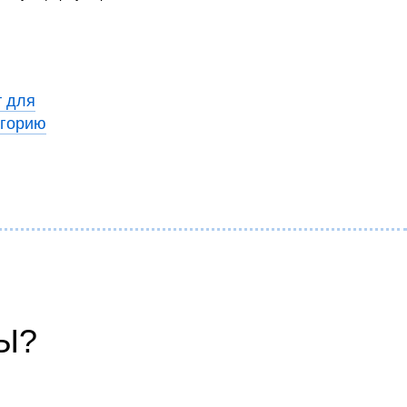
т для
егорию
Ы?