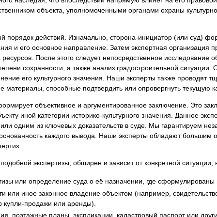
я экспертиза
Психологическая экспертиза
твенником объекта, уполномоченными органами охраны культурно
спертное заключение
Строительная экспертиза
я экспертиза
Химическая экспертиза
 порядок действий. Изначально, сторона-инициатор (или суд) фо
ания и его основное направление. Затем экспертная организация 
 экспертиза
Экспертиза давности создания докуме
ресурсов. После этого следует непосредственное исследование об
степени сохранности, а также анализ градостроительной ситуации
менение его культурного значения. Наши эксперты также проводят 
ие материалы, способные подтвердить или опровергнуть текущую к
формирует объективное и аргументированное заключение. Это зак
ъекту иной категории историко-культурного значения. Данное экс
 или одним из ключевых доказательств в суде. Мы гарантируем н
обоснованность каждого вывода. Наши эксперты обладают больши
ертиз.
одобной экспертизы, обширен и зависит от конкретной ситуации, н
зы или определение суда о её назначении, где сформулированы в
 или иное законное владение объектом (например, свидетельство
р купли-продажи или аренды).
ия, поэтажные планы, экспликации, кадастровый паспорт или други