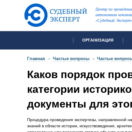
Центр по проведени
автономная некомме
«Судебный Эксперт
ОРГАНИЗАЦИЯ
Об организации
Список всех ви
Главная
→
Частые вопросы
→
Частые вопросы
Лицензии и аккредитации
Каков порядок про
Открытые перечни судов
Автороведческа
Отзывы
категории историко
Видеотехническ
Для СМИ
документы для это
Инженерно-тех
Вакансии
Лингвистическа
Политика конфиденциаль
Оценочная экс
Процедура проведения экспертизы, направленной на
знаний в области истории, искусствоведения, архит
Пожарно-технич
определение или пересмотр статуса объекта культур