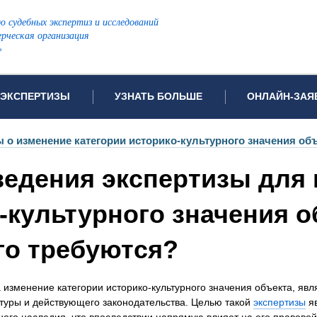
ю судебных экспертиз и исследований
рческая организация
»
ЭКСПЕРТИЗЫ
УЗНАТЬ БОЛЬШЕ
ОНЛАЙН-ЗАЯ
дов проводимых экспертиз
Примеры выполненных экспертиз
Заявка на инф
 о изменение категории историко-культурного значения об
Видео
Заявка на пров
ведения экспертизы для
ПОПУЛЯРНЫЕ ВИДЫ ЭКСПЕРТИЗ:
Частые вопросы
Заявка на про
я экспертиза
Автотехническая экспертиза
Законодательная база
Задать вопрос
-культурного значения об
ая экспертиза
Генетическая экспертиза
го требуются?
ническая экспертиза
Компьютерно-техническая экспертиза
я экспертиза
Медицинская экспертиза
ности
пертиза
Патентоведческая экспертиза
 изменение категории историко-культурного значения объекта, яв
ектуры и действующего законодательства. Целью такой
экспертизы
яв
еская экспертиза
Почерковедческая экспертиза
ного наследия, что впоследствии напрямую влияет на его правово