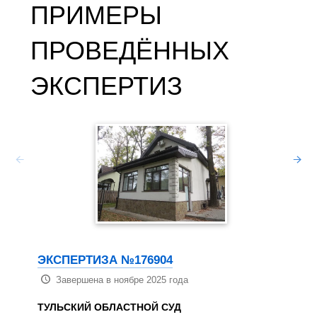
ПРИМЕРЫ
ПРОВЕДЁННЫХ
ЭКСПЕРТИЗ
ЭКСП
Зав
КОРОЛ
ОБЛА
ГБУ
ЭКСПЕРТИЗА №176904
Дан
Завершена в ноябре 2025 года
АННОТ
Про
ТУЛЬСКИЙ ОБЛАСТНОЙ СУД