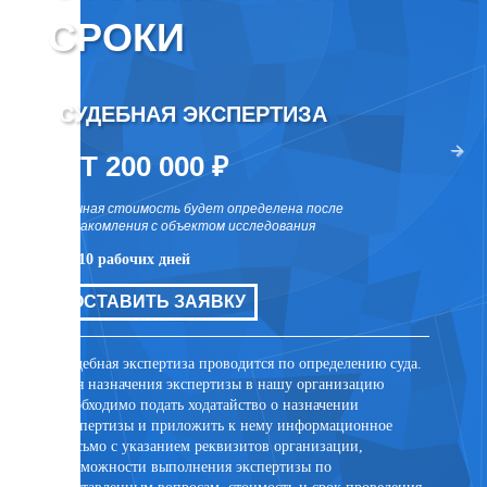
СРОКИ
СУДЕБНАЯ ЭКСПЕРТИЗА
ВНЕ
два раза
ОТ 200 000 ₽
ОТ 
точная стоимость будет определена после
точная 
ознакомления с объектом исследования
ознаком
от 10 рабочих дней
от 10 р
цов для
ОСТАВИТЬ ЗАЯВКУ
ОСТ
ли иных
та
Судебная экспертиза проводится по определению суда.
Внесуде
Для назначения экспертизы в нашу организацию
договор
необходимо подать ходатайство о назначении
заключе
экспертизы и приложить к нему информационное
лицом. 
письмо с указанием реквизитов организации,
присутс
возможности выполнения экспертизы по
случае 
поставленным вопросам, стоимость и срок проведения
эксперт