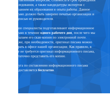
исследования, а также кандидатуры экспертов с
помощи 
указанием их образования и опыта работы. Данное
PonyExpr
письмо должно быть заверено печатью организации и
подписью ее руководителя.
Наши специалисты подготавливают информационное
письмо в течение
одного рабочего дня
, после чего мы
ртного
высылаем его скан-копию по электронной почте.
Также, при необходимости, оригинал письма можно
забрать в офисе нашей организации. Как правило, в
суде не требуется оригинал информационного письма,
достаточно представить его копию.
язанным
Услуга по составлению информационного письма
предоставляется
бесплатно
.