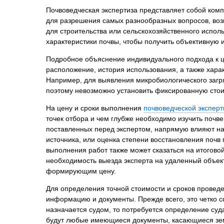
Психиатрическа
Почвоведческая экспертиза представляет собой комп
для разрешения самых разнообразных вопросов, возн
Рецензия на эк
для строительства или сельскохозяйственного испол
Фоноскопическа
характеристики почвы, чтобы получить объективную
Экономическая
Подробное объяснение индивидуального подхода к ц
расположение, история использования, а также хар
Например, для выявления микробиологического загря
поэтому невозможно установить фиксированную стои
На цену и сроки выполнения
почвоведческой экспер
точек отбора и чем глубже необходимо изучить почв
поставленных перед экспертом, напрямую влияют на
источника, или оценка степени восстановления почв 
выполнения работ также может сказаться на итогово
необходимость выезда эксперта на удаленный объек
формирующим цену.
Для определения точной стоимости и сроков прове
информацию и документы. Прежде всего, это четко с
назначается судом, то потребуется определение суд
будут любые имеющиеся документы, касающиеся земе