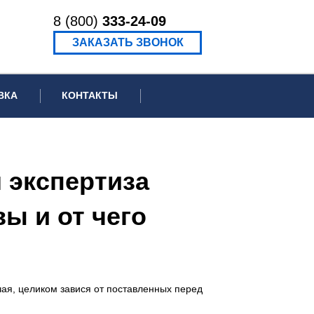
8 (800)
333-24-09
ЗАКАЗАТЬ ЗВОНОК
ВКА
КОНТАКТЫ
ормационное письмо для суда
едение экспертизы
 экспертиза
ведение рецензии
ы и от чего
чая, целиком завися от поставленных перед