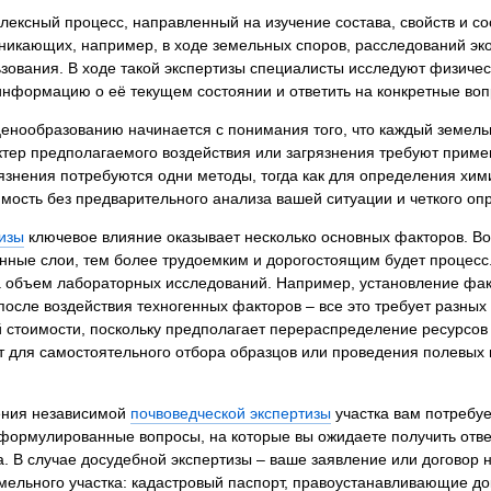
я экспертиза
Психологическая экспертиза
лексный процесс, направленный на изучение состава, свойств и с
икающих, например, в ходе земельных споров, расследований эко
спертное заключение
Строительная экспертиза
ьзования. В ходе такой экспертизы специалисты исследуют физичес
я экспертиза
Химическая экспертиза
 информацию о её текущем состоянии и ответить на конкретные во
 экспертиза
Экспертиза давности создания докуме
енообразованию начинается с понимания того, что каждый земельн
актер предполагаемого воздействия или загрязнения требуют прим
знения потребуются одни методы, тогда как для определения хим
мость без предварительного анализа вашей ситуации и четкого оп
тизы
ключевое влияние оказывает несколько основных факторов. Во-
енные слои, тем более трудоемким и дорогостоящим будет процесс.
 объем лабораторных исследований. Например, установление факт
после воздействия техногенных факторов – все это требует разных 
й стоимости, поскольку предполагает перераспределение ресурсов 
т для самостоятельного отбора образцов или проведения полевых
дения независимой
почвоведческой экспертизы
участка вам потребу
формулированные вопросы, на которые вы ожидаете получить ответ
а. В случае досудебной экспертизы – ваше заявление или договор
льного участка: кадастровый паспорт, правоустанавливающие до