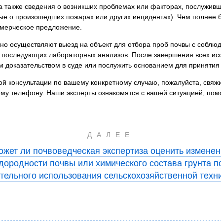
а также сведения о возникших проблемах или факторах, послужив
е о произошедших пожарах или других инцидентах). Чем полнее 
ммерческое предложение.
о осуществляют выезд на объект для отбора проб почвы с соблюд
ть последующих лабораторных анализов. После завершения всех и
м доказательством в суде или послужить основанием для принятия
ой консультации по вашему конкретному случаю, пожалуйста, свяж
ому телефону. Наши эксперты ознакомятся с вашей ситуацией, пом
ДАЛЕЕ
ожет ли почвоведческая экспертиза оценить изменен
дородности почвы или химического состава грунта п
тельного использования сельскохозяйственной техн