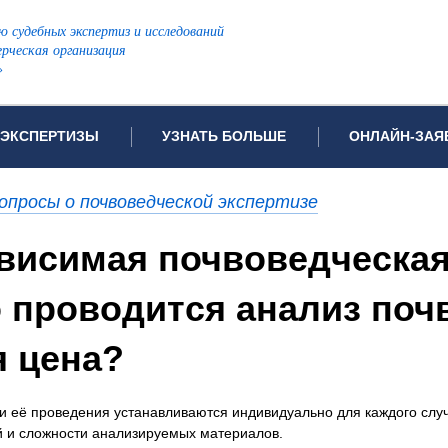
ю судебных экспертиз и исследований
рческая организация
»
ЭКСПЕРТИЗЫ
УЗНАТЬ БОЛЬШЕ
ОНЛАЙН-ЗАЯ
дов проводимых экспертиз
Примеры выполненных экспертиз
Заявка на инф
опросы о почвоведческой экспертизе
Видео
Заявка на пров
ПОПУЛЯРНЫЕ ВИДЫ ЭКСПЕРТИЗ:
ависимая почвоведческая
ых судов
Частые вопросы
Заявка на про
я экспертиза
Автотехническая экспертиза
Законодательная база
Задать вопрос
о проводится анализ почв
ая экспертиза
Генетическая экспертиза
ническая экспертиза
Компьютерно-техническая экспертиза
я цена?
я экспертиза
Медицинская экспертиза
ности
пертиза
Патентоведческая экспертиза
ки её проведения устанавливаются индивидуально для каждого слу
еская экспертиза
Почерковедческая экспертиза
й и сложности анализируемых материалов.