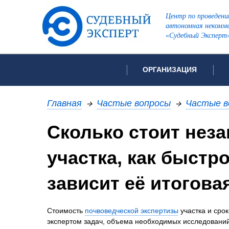
Центр по проведени
автономная некомме
«Судебный Эксперт
ОРГАНИЗАЦИЯ
Об организации
Список всех ви
Главная
→
Частые вопросы
→
Частые в
Лицензии и аккредитации
Сколько стоит нез
Рекомендации арбитражн
Автороведческа
Отзывы
участка, как быстр
Видеотехническ
Для СМИ
Инженерно-тех
Вакансии
зависит её итогова
Лингвистическа
Политика конфиденциаль
Оценочная экс
Стоимость
почвоведческой экспертизы
участка и сро
Пожарно-технич
экспертом задач, объема необходимых исследовани