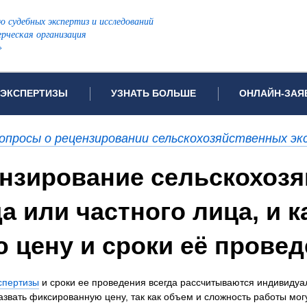
ю судебных экспертиз и исследований
рческая организация
»
ЭКСПЕРТИЗЫ
УЗНАТЬ БОЛЬШЕ
ОНЛАЙН-ЗАЯ
дов проводимых экспертиз
Примеры выполненных экспертиз
Заявка на инф
опросы о рецензировании сельскохозяйственных эк
Видео
Заявка на пров
ПОПУЛЯРНЫЕ ВИДЫ ЭКСПЕРТИЗ:
ензирование сельскохоз
ых судов
Частые вопросы
Заявка на про
я экспертиза
Автотехническая экспертиза
Законодательная база
Задать вопрос
а или частного лица, и 
ая экспертиза
Генетическая экспертиза
ническая экспертиза
Компьютерно-техническая экспертиза
 цену и сроки её прове
я экспертиза
Медицинская экспертиза
ности
пертиза
Патентоведческая экспертиза
спертизы
и сроки ее проведения всегда рассчитываются индивидуал
еская экспертиза
Почерковедческая экспертиза
звать фиксированную цену, так как объем и сложность работы могу