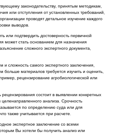
ствующему законодательству, принятым методикам,
ечия или отступления от установленных требований,
рганизации проводят детальное изучение каждого
ровки выводов.
нта
ить или подтвердить достоверность первичной
ия может стать основанием для назначения
азъяснение сложного экспертного документа,
м и сложность самого экспертного заключения,
м больше материалов требуется изучить и оценить,
апример, рецензирование агробиологической или
ль рецензирования состоит в выявлении конкретных
и целенаправленного анализа. Срочность
казывается по определению суда или для
то также учитывается при расчете.
одное экспертное заключение со всеми
оторым Вы хотели бы получить анализ или