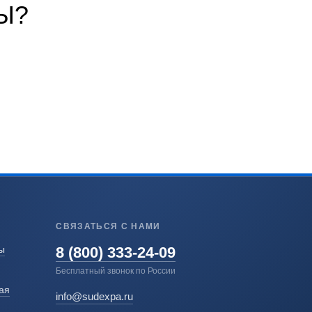
Ы?
СВЯЗАТЬСЯ С НАМИ
8 (800) 333-24-09
ы
Бесплатный звонок по России
ая
info@sudexpa.ru