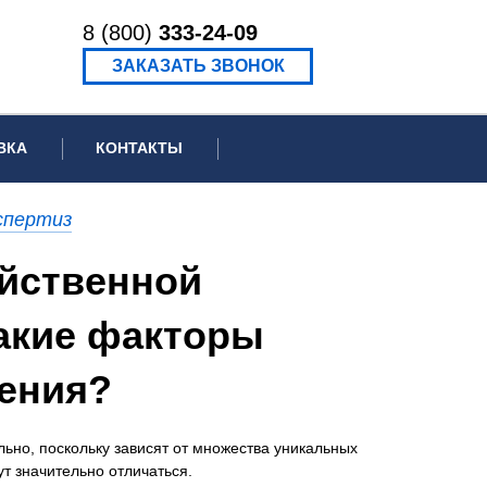
8 (800)
333-24-09
ЗАКАЗАТЬ ЗВОНОК
ВКА
КОНТАКТЫ
ормационное письмо для суда
спертиз
едение экспертизы
яйственной
ведение рецензии
какие факторы
дения?
ьно, поскольку зависят от множества уникальных
т значительно отличаться.