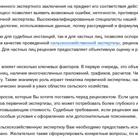
я экспертиза
Психологическая экспертиза
ненного экспертного заключения на предмет его соответствия дей
оцесс позволяет выявить возможные ошибки, неточности, противор
спертное заключение
Строительная экспертиза
ичной экспертизы. Высококвалифицированные специалисты нашей о
я экспертиза
Химическая экспертиза
одологию, использованные данные, логику рассуждений и формули
 экспертиза
Экспертиза давности создания докуме
 для судебных инстанций, так и для частных лиц, позволяя оспор
 в качестве проведенной
сельскохозяйственной экспертизы
, реценз
 Для частных лиц рецензия предоставляет объективную оценку и р
 влияет несколько ключевых факторов. В первую очередь, это объе
ниц, наличие многочисленных приложений, графиков, расчетов. Че
у. Также значимую роль играет тематика первичной экспертизы; н
еских знаний в узких областях сельского хозяйства.
опросов, которые Вы хотите поставить перед рецензентом. Если це
в первичной экспертизы, это может потребовать более глубокого 
 повышающим стоимость. Судебные требования, если рецензия за
ь особые условия к оформлению или дополнительным пояснениям, ч
ельскохозяйственную экспертизу Вам необходимо предоставить исх
ано. Желательно также сформулировать конкретные вопросы, по к