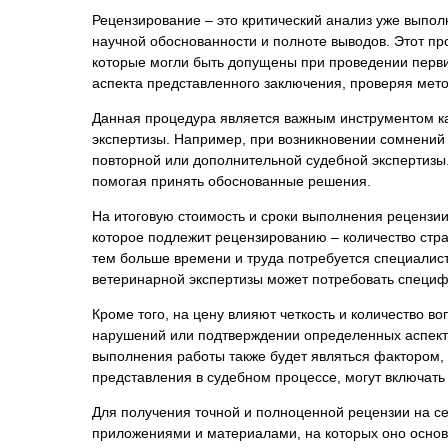
Психиатрическа
Рецензирование – это критический анализ уже выпол
научной обоснованности и полноте выводов. Этот пр
Рецензия на эк
которые могли быть допущены при проведении перв
Фоноскопическа
аспекта представленного заключения, проверяя мет
Экономическая
Данная процедура является важным инструментом как
экспертизы. Например, при возникновении сомнений
повторной или дополнительной судебной экспертизы.
помогая принять обоснованные решения.
На итоговую стоимость и сроки выполнения рецензии
которое подлежит рецензированию – количество стра
тем больше времени и труда потребуется специалист
ветеринарной экспертизы может потребовать специфич
Кроме того, на цену влияют четкость и количество в
нарушений или подтверждении определенных аспекто
выполнения работы также будет являться фактором,
представления в судебном процессе, могут включат
Для получения точной и полноценной рецензии на с
приложениями и материалами, на которых оно основ