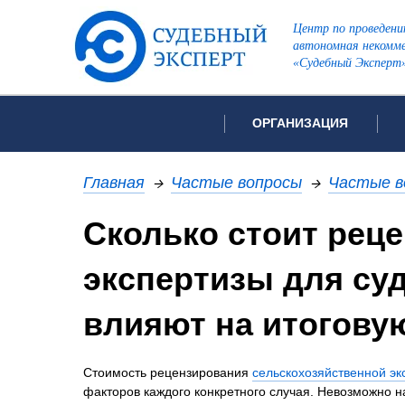
Центр по проведени
автономная некомме
«Судебный Эксперт
ОРГАНИЗАЦИЯ
Об организации
Список всех ви
Главная
→
Частые вопросы
→
Частые в
Лицензии и аккредитации
Сколько стоит рец
Рекомендации арбитражн
Автороведческа
Отзывы
экспертизы для суд
Видеотехническ
Для СМИ
Инженерно-тех
Вакансии
влияют на итоговую
Лингвистическа
Политика конфиденциаль
Оценочная экс
Стоимость рецензирования
сельскохозяйственной эк
Пожарно-технич
факторов каждого конкретного случая. Невозможно на