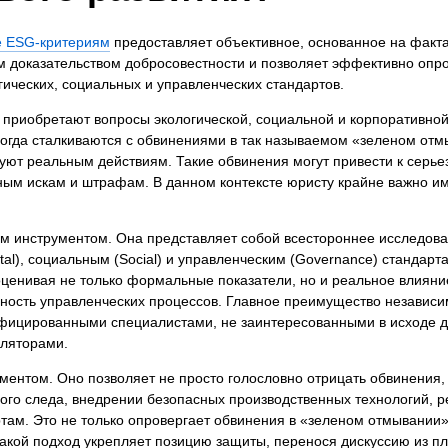
я экспертиза
Психологическая экспертиза
спертное заключение
Строительная экспертиза
ие ESG-критериям
предоставляет объективное, основанное на факт
ым доказательством добросовестности и позволяет эффективно опр
я экспертиза
Химическая экспертиза
ических, социальных и управленческих стандартов.
 экспертиза
Экспертиза давности создания докуме
приобретают вопросы экологической, социальной и корпоративно
огда сталкиваются с обвинениями в так называемом «зеленом отм
вуют реальным действиям. Такие обвинения могут привести к сер
бным искам и штрафам. В данном контексте юристу крайне важно и
ким инструментом. Она представляет собой всестороннее исследов
al), социальным (Social) и управленческим (Governance) стандарт
оценивая не только формальные показатели, но и реальное влиян
ичность управленческих процессов. Главное преимущество независи
ифицированными специалистами, не заинтересованными в исходе д
уляторами.
ментом. Оно позволяет не просто голословно отрицать обвинения,
ого следа, внедрении безопасных производственных технологий, 
ам. Это не только опровергает обвинения в «зеленом отмывании»
Такой подход укрепляет позицию защиты, перенося дискуссию из п