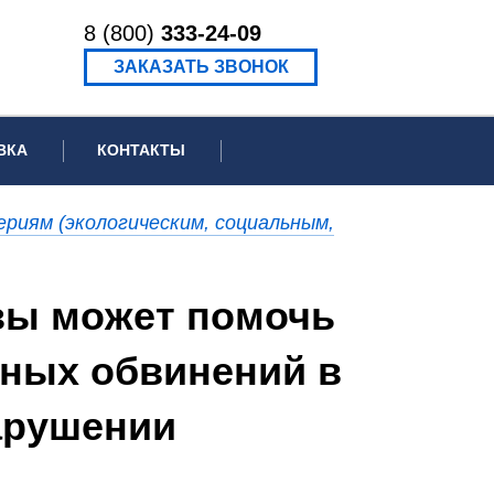
8 (800)
333-24-09
ЗАКАЗАТЬ ЗВОНОК
ВКА
КОНТАКТЫ
ормационное письмо для суда
риям (экологическим, социальным,
едение экспертизы
ведение рецензии
зы может помочь
нных обвинений в
арушении