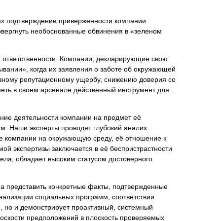
ах подтверждение приверженности компании
овергнуть необоснованные обвинения в «зеленом
нта
й ответственности. Компании, декларирующие свою
ывании», когда их заявления о заботе об окружающей
ьезному репутационному ущербу, снижению доверия со
меть в своем арсенале действенный инструмент для
ание деятельности компании на предмет её
ам. Наши эксперты проводят глубокий анализ
ие компании на окружающую среду, её отношение к
мой экспертизы заключается в её беспристрастности
ела, обладает высоким статусом достоверного
 а представить конкретные факты, подтвержденные
реализации социальных программ, соответствии
, но и демонстрирует проактивный, системный
лоскости предположений в плоскость проверяемых