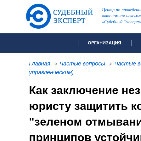
Центр по проведени
автономная некомме
«Судебный Эксперт
ОРГАНИЗАЦИЯ
Об организации
Список всех ви
Главная
→
Частые вопросы
→
Частые в
Лицензии и аккредитации
управленческим)
Рекомендации арбитражн
Как заключение не
Автороведческа
Отзывы
Видеотехническ
Для СМИ
юристу защитить к
Инженерно-тех
Вакансии
Лингвистическа
Политика конфиденциаль
"зеленом отмывани
Оценочная экс
принципов устойчи
Пожарно-технич