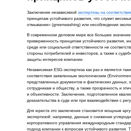
Психиатрическа
Рецензия на эк
Заключение независимой
экспертизы на соответств
принципам устойчивого развития, что служит весом
Фоноскопическа
отмывании» (greenwashing) или несоблюдении эколог
Экономическая
В современном деловом мире все большее значение 
приверженность принципам устойчивого развития, ин
среде или социальной ответственности не соответст
стороны потребителей и инвесторов, а также к суде
защиты интересов компании.
Независимая ESG-экспертиза как раз и является та
соответствия заявленным экологическим (Environment
представленных документов и фактических данных, 
сотрудникам и обществу, а также прозрачность и эт
и объективности. Заключение, подготовленное квал
доказательства в суде или при взаимодействии с рег
Для юриста это заключение становится мощным аргу
экспертизой: например, данные о снижении углеродн
корпоративного управления международным стандарт
подход компании к вопросам устойчивого развития. 