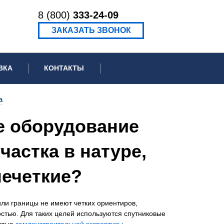
8 (800)
333-24-09
ЗАКАЗАТЬ ЗВОНОК
ВКА
КОНТАКТЫ
ормационное письмо для суда
а
едение экспертизы
е оборудование
ведение рецензии
астка в натуре,
нечеткие?
ли границы не имеют четких ориентиров,
стью. Для таких целей используются спутниковые
астью
землеустроительной экспертизы
.