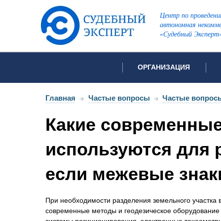
Центр по проведени
автономная некомме
«Судебный Эксперт
ОРГАНИЗАЦИЯ
Об организации
Список всех ви
Главная
→
Частые вопросы
→
Частые вопросы
Лицензии и аккредитации
Какие современные
Открытые перечни судов
Автороведческа
Отзывы
используются для р
Видеотехническ
Для СМИ
если межевые знак
Инженерно-тех
Вакансии
Лингвистическа
Политика конфиденциаль
Оценочная экс
При необходимости разделения земельного участка в
современные методы и геодезическое оборудование п
Пожарно-технич
системы позиционирования, электронные тахеометры