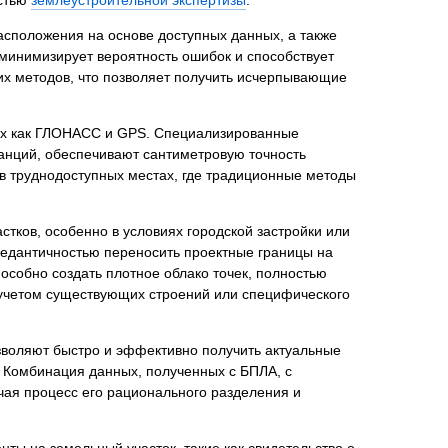
асположения на основе доступных данных, а также
минимизирует вероятность ошибок и способствует
х методов, что позволяет получить исчерпывающие
нта
их как ГЛОНАСС и GPS. Специализированные
анций, обеспечивают сантиметровую точность
 в труднодоступных местах, где традиционные методы
тков, особенно в условиях городской застройки или
педантичностью переносить проектные границы на
особно создать плотное облако точек, полностью
 учетом существующих строений или специфического
зволяют быстро и эффективно получить актуальные
 Комбинация данных, полученных с БПЛА, с
чая процесс его рационального разделения и
ты на земельный участок, такие как свидетельство о