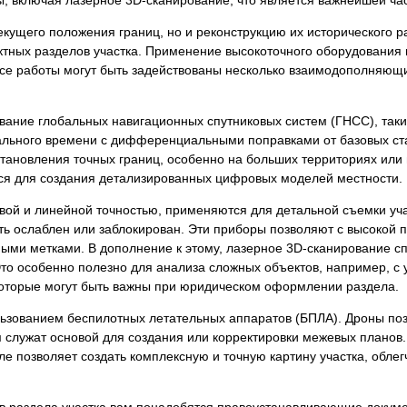
я экспертиза
Психологическая экспертиза
кущего положения границ, но и реконструкцию их исторического р
спертное заключение
Строительная экспертиза
тных разделов участка. Применение высокоточного оборудования 
я экспертиза
Химическая экспертиза
се работы могут быть задействованы несколько взаимодополняющи
 экспертиза
Экспертиза давности создания докуме
ание глобальных навигационных спутниковых систем (ГНСС), так
ального времени с дифференциальными поправками от базовых ст
становления точных границ, особенно на больших территориях или
ся для создания детализированных цифровых моделей местности.
й и линейной точностью, применяются для детальной съемки учас
ть ослаблен или заблокирован. Эти приборы позволяют с высокой 
ыми метками. В дополнение к этому, лазерное 3D-сканирование сп
то особенно полезно для анализа сложных объектов, например, с
которые могут быть важны при юридическом оформлении раздела.
ьзованием беспилотных летательных аппаратов (БПЛА). Дроны по
 служат основой для создания или корректировки межевых планов.
 позволяет создать комплексную и точную картину участка, облег
 раздела участка вам понадобятся правоустанавливающие докумен