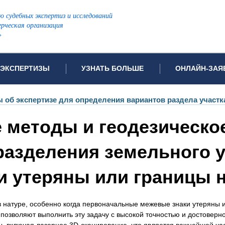
ю судебных экспертиз и исследований
рческая организация
»
ЭКСПЕРТИЗЫ
УЗНАТЬ БОЛЬШЕ
ОНЛАЙН-ЗАЯ
дов проводимых экспертиз
Примеры выполненных экспертиз
Заявка на инф
 об экспертизе для определения вариантов раздела участк
Видео
Заявка на пров
 методы и геодезическо
ПОПУЛЯРНЫЕ ВИДЫ ЭКСПЕРТИЗ:
Частые вопросы
Заявка на про
я экспертиза
Автотехническая экспертиза
Законодательная база
Задать вопрос
азделения земельного уч
ая экспертиза
Генетическая экспертиза
и утеряны или границы 
ническая экспертиза
Компьютерно-техническая экспертиза
я экспертиза
Медицинская экспертиза
ности
пертиза
Патентоведческая экспертиза
 натуре, особенно когда первоначальные межевые знаки утеряны и
озволяют выполнить эту задачу с высокой точностью и достоверно
еская экспертиза
Почерковедческая экспертиза
, включая лазерное 3D-сканирование, что является важнейшей ч