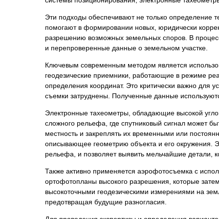
Психиатрическа
Эти подходы обеспечивают не только определение те
Рецензия на эк
помогают в формировании новых, юридически коррек
Фоноскопическа
разрешению возможных земельных споров. В процес
и перепроверенные данные о земельном участке.
Экономическая
Ключевым современным методом является использов
геодезические приемники, работающие в режиме ре
определения координат. Это критически важно для у
съемки затруднены. Полученные данные используют
Электронные тахеометры, обладающие высокой углово
сложного рельефа, где спутниковый сигнал может бы
местность и закреплять их временными или постоянн
описывающее геометрию объекта и его окружения. Э
рельефа, и позволяет выявить мельчайшие детали, 
Также активно применяется аэрофотосъемка с испол
ортофотопланы высокого разрешения, которые затем
высокоточными геодезическими измерениями на земле
предотвращая будущие разногласия.
Для проведения экспертизы и определения вариантов