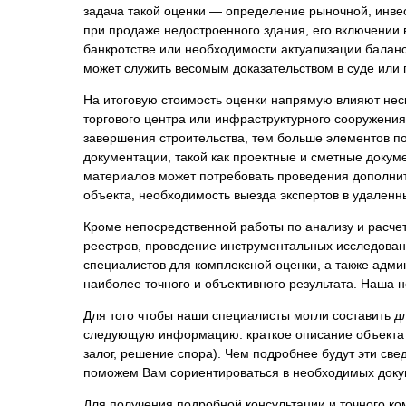
Психиатрическа
задача такой оценки — определение рыночной, инвес
при продаже недостроенного здания, его включении 
Рецензия на эк
банкротстве или необходимости актуализации баланс
Фоноскопическа
может служить весомым доказательством в суде или 
Экономическая
На итоговую стоимость оценки напрямую влияют неск
торгового центра или инфраструктурного сооружения
завершения строительства, тем больше элементов по
документации, такой как проектные и сметные докуме
материалов может потребовать проведения дополнит
объекта, необходимость выезда экспертов в удаленн
Кроме непосредственной работы по анализу и расчет
реестров, проведение инструментальных исследован
специалистов для комплексной оценки, а также адм
наиболее точного и объективного результата. Наша н
Для того чтобы наши специалисты могли составить д
следующую информацию: краткое описание объекта (е
залог, решение спора). Чем подробнее будут эти св
поможем Вам сориентироваться в необходимых докум
Для получения подробной консультации и точного к