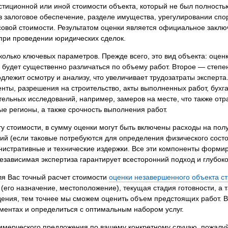
я экспертиза
Психологическая экспертиза
тиционной или иной стоимости объекта, который не был полностью
в залоговое обеспечение, разделе имущества, урегулировании спо
спертное заключение
Строительная экспертиза
овой стоимости. Результатом оценки является официальное заключ
я экспертиза
Химическая экспертиза
при проведении юридических сделок.
 экспертиза
Экспертиза давности создания докуме
олько ключевых параметров. Прежде всего, это вид объекта: оце
 будет существенно различаться по объему работ. Второе — степе
длежит осмотру и анализу, что увеличивает трудозатраты эксперта
нты, разрешения на строительство, акты выполненных работ, бухга
ельных исследований, например, замеров на месте, что также отр
ые регионы, а также срочность выполнения работ.
у стоимости, в сумму оценки могут быть включены расходы на по
ий (если таковые потребуются для определения физического сост
инистративные и технические издержки. Все эти компоненты форми
езависимая экспертиза гарантирует всесторонний подход и глубоко
ля Вас точный расчет стоимости
оценки незавершенного объекта ст
го назначение, местоположение), текущая стадия готовности, а 
едения, тем точнее мы сможем оценить объем предстоящих работ. 
ентах и определиться с оптимальным набором услуг.
оммерческого предложения по вашему конкретному случаю, пожалуй