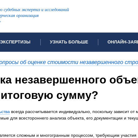
ю судебных экспертиз и исследований
рческая организация
»
ЭКСПЕРТИЗЫ
УЗНАТЬ БОЛЬШЕ
ОНЛАЙН-ЗАЯ
дов проводимых экспертиз
Примеры выполненных экспертиз
Заявка на инф
опросы об оценке стоимости незавершенного стр
Видео
Заявка на пров
ПОПУЛЯРНЫЕ ВИДЫ ЭКСПЕРТИЗ:
нка незавершенного объе
ых судов
Частые вопросы
Заявка на про
я экспертиза
Автотехническая экспертиза
Законодательная база
Задать вопрос
в итоговую сумму?
ая экспертиза
Генетическая экспертиза
ническая экспертиза
Компьютерно-техническая экспертиза
ьства
всегда рассчитывается индивидуально, поскольку зависит от
я экспертиза
Медицинская экспертиза
ности
мые для всестороннего анализа объекта, его документации и теку
пертиза
Патентоведческая экспертиза
еская экспертиза
Почерковедческая экспертиза
является сложным и многогранным процессом, требующим участия