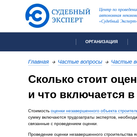
Центр по проведени
автономная некомме
«Судебный Эксперт
ОРГАНИЗАЦИЯ
Об организации
Список всех ви
Главная
→
Частые вопросы
→
Частые в
Лицензии и аккредитации
Сколько стоит оце
Рекомендации арбитражн
Автороведческа
Отзывы
и что включается 
Видеотехническ
Для СМИ
Инженерно-тех
Вакансии
Стоимость
оценки незавершенного объекта строител
Лингвистическа
Политика конфиденциаль
сумму включаются трудозатраты экспертов, необходи
Оценочная экс
связанные с проведением оценки.
Пожарно-технич
Проведение оценки незавершенного строительства 