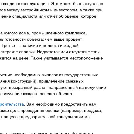
 введен в эксплуатацию. Это может быть актуально
ров между застройщиком и инвестором, а также при
ение специалиста или отчет об оценке, которое
нта
нка жилого дома, промышленного комплекса,
нь готовности объекта: чем выше процент
. Третье — наличие и полнота исходной
лтерские справки. Недостаток или отсутствие этих
азится на цене. Также учитывается местоположение
лучение необходимых выписок из государственных
ояния конструкций), привлечение смежных
руют прозрачный расчет, направленный на получение
е изучение каждого аспекта объекта.
роительства
, Вам необходимо предоставить нам
также цель проведения оценки (например, продажа,
В процессе предварительной консультации мы
ста, свяжитесь с нашим экспертом. Вы можете