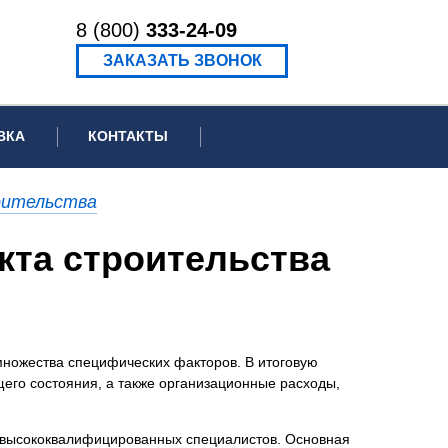
8 (800)
333-24-09
ЗАКАЗАТЬ ЗВОНОК
ВКА
КОНТАКТЫ
ормационное письмо для суда
оительства
едение экспертизы
кта строительства
ведение рецензии
 множества специфических факторов. В итоговую
щего состояния, а также организационные расходы,
 высококвалифицированных специалистов. Основная