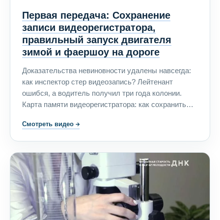
Первая передача: Сохранение
записи видеорегистратора,
правильный запуск двигателя
зимой и фаершоу на дороге
Доказательства невиновности удалены навсегда:
как инспектор стер видеозапись? Лейтенант
ошибся, а водитель получил три года колонии.
Карта памяти видеорегистратора: как сохранить
запись? В Нижегородской области водитель и
Смотреть видео
→
пассажир транзитного грузовика пострадали от
лютого холода, а затем — от такой же лютой
жадности. Утро, улица, автомобиль: как правильно
запустить двигатель зимой. Цирк на дороге: клоун,
хищники и фаершоу. Чем закончилась погоня за
неадекватным водителем?