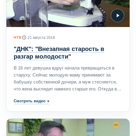
НТВ
21 августа 2018
"ДНК": "Внезапная старость в
разгар молодости"
В 16 лет девушка вдруг начала превращаться в
старуху. Сейчас молодую маму принимают за
бабушку собственной дочери, а муж стесняется,
что жена выглядит намного старше его. Откуда в
семье взялся диагноз "преждевременное старение"
Смотреть видео
→
и перешла ли болезнь от стареющей мамы к
полуторагодовалой дочери?