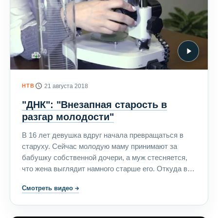
НТВ
21 августа 2018
"ДНК": "Внезапная старость в
разгар молодости"
В 16 лет девушка вдруг начала превращаться в
старуху. Сейчас молодую маму принимают за
бабушку собственной дочери, а муж стесняется,
что жена выглядит намного старше его. Откуда в
семье взялся диагноз "преждевременное старение"
Смотреть видео
→
и перешла ли болезнь от стареющей мамы к
полуторагодовалой дочери?