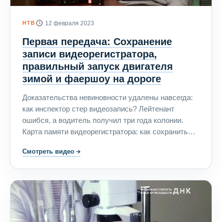
НТВ
12 февраля 2023
Первая передача: Сохранение
записи видеорегистратора,
правильный запуск двигателя
зимой и фаершоу на дороге
Доказательства невиновности удалены навсегда:
как инспектор стер видеозапись? Лейтенант
ошибся, а водитель получил три года колонии.
Карта памяти видеорегистратора: как сохранить
запись? В Нижегородской области водитель и
Смотреть видео
→
пассажир транзитного грузовика пострадали от
лютого холода, а затем — от такой же лютой
жадности. Утро, улица, автомобиль: как правильно
запустить двигатель зимой. Цирк на дороге: клоун,
хищники и фаершоу. Чем закончилась погоня за
неадекватным водителем?