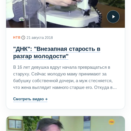
НТВ
21 августа 2018
"ДНК": "Внезапная старость в
разгар молодости"
В 16 лет девушка вдруг начала превращаться в
старуху. Сейчас молодую маму принимают за
бабушку собственной дочери, а муж стесняется,
что жена выглядит намного старше его. Откуда в
семье взялся диагноз "преждевременное старение"
Смотреть видео
→
и перешла ли болезнь от стареющей мамы к
полуторагодовалой дочери?