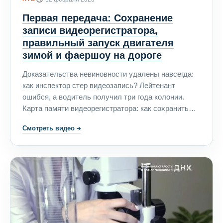
Первая передача: Сохранение
записи видеорегистратора,
правильный запуск двигателя
зимой и фаершоу на дороге
Доказательства невиновности удалены навсегда:
как инспектор стер видеозапись? Лейтенант
ошибся, а водитель получил три года колонии.
Карта памяти видеорегистратора: как сохранить
запись? В Нижегородской области водитель и
Смотреть видео
→
пассажир транзитного грузовика пострадали от
лютого холода, а затем — от такой же лютой
жадности. Утро, улица, автомобиль: как правильно
запустить двигатель зимой. Цирк на дороге: клоун,
хищники и фаершоу. Чем закончилась погоня за
неадекватным водителем?