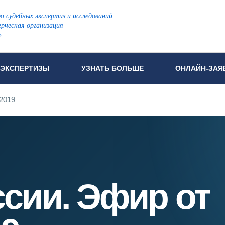
ю судебных экспертиз и исследований
рческая организация
»
ЭКСПЕРТИЗЫ
УЗНАТЬ БОЛЬШЕ
ОНЛАЙН-ЗАЯ
дов проводимых экспертиз
Примеры выполненных экспертиз
Заявка на инф
.2019
Видео
Заявка на пров
ПОПУЛЯРНЫЕ ВИДЫ ЭКСПЕРТИЗ:
Частые вопросы
Заявка на про
я экспертиза
Автотехническая экспертиза
Законодательная база
Задать вопрос
ая экспертиза
Генетическая экспертиза
ническая экспертиза
Компьютерно-техническая экспертиза
ссии. Эфир от
я экспертиза
Медицинская экспертиза
ности
пертиза
Патентоведческая экспертиза
еская экспертиза
Почерковедческая экспертиза