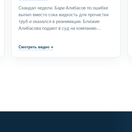
Скандал недели. Бари Алибасов по ошибке
выпил вместо сока жидкость для прочистки
труб и оказался в реанимации. Близкие
Алибасова подают в суд на компанию
производителя жидкости. Программа
отправилась выяснять, как такое вообще
Смотреть видео
→
могло произойти? Выяснилось, что случай
Алибасова не единственный. Другой вопрос,
что менее публичные люди не могут добиться
справедливости.