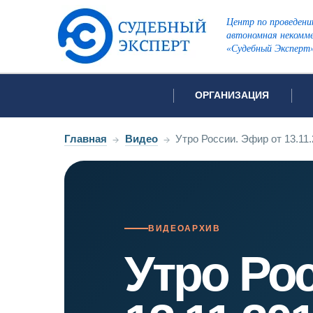
Центр по проведени
автономная некомме
«Судебный Эксперт
ОРГАНИЗАЦИЯ
Об организации
Список всех ви
Главная
→
Видео
→
Утро России. Эфир от 13.11
Лицензии и аккредитации
Открытые перечни судов
Автороведческа
Отзывы
Видеотехническ
Для СМИ
ВИДЕОАРХИВ
Инженерно-тех
Вакансии
Утро Ро
Лингвистическа
Политика конфиденциаль
Оценочная экс
Пожарно-технич