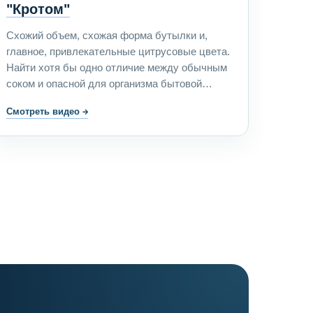
"Кротом"
Схожий объем, схожая форма бутылки и,
главное, привлекательные цитрусовые цвета.
Найти хотя бы одно отличие между обычным
соком и опасной для организма бытовой
химией, порой, невозможно. Те, кто
Смотреть видео
→
производит и упаковывает жидкость для
чистки труб, предпочитают не выкладывать
карты на лицевой стороне.