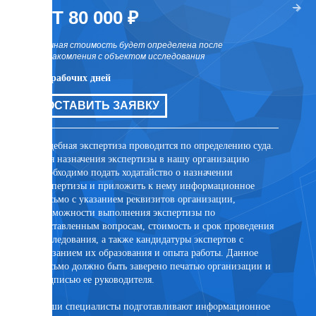
два раза
ОТ 80 000 ₽
ОТ 
точная стоимость будет определена после
точная 
ознакомления с объектом исследования
ознаком
10 рабочих дней
10 рабо
цов для
ОСТАВИТЬ ЗАЯВКУ
ОСТ
ли иных
та
Судебная экспертиза проводится по определению суда.
Внесуде
Для назначения экспертизы в нашу организацию
договор
необходимо подать ходатайство о назначении
заключе
экспертизы и приложить к нему информационное
лицом. 
письмо с указанием реквизитов организации,
присутс
возможности выполнения экспертизы по
случае 
поставленным вопросам, стоимость и срок проведения
эксперт
исследования, а также кандидатуры экспертов с
помощи 
указанием их образования и опыта работы. Данное
PonyExpr
письмо должно быть заверено печатью организации и
подписью ее руководителя.
Наши специалисты подготавливают информационное