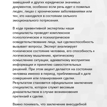
завещаний и других юридически значимых
руковод
документов, особенно если речь идет о пожилых
сделки
людях, лицах с хроническими заболеваниями или
осознав
ество,
тех, кто находился в состоянии сильного
поэтому
а или
эмоционального потрясения.
огранич
дников
В ходе превентивной экспертизы наши
Ключев
лки.
специалисты проводят комплексное
клиниче
 до
психологическое и психиатрическое
сделкос
освидетельствование лица, чья сделкоспособность
обследо
чае
вызывает вопросы. Эксперт анализирует
разверн
ить
психическое состояние человека, его способность к
углубле
логическому мышлению, критическому
интерв
осмыслению ситуации, адекватному восприятию
психиче
ертизы
информации и принятию самостоятельных
речи, п
решений. При этом акцент делается на состоянии
волевых
ятся
человека именно в период, приближенный к дате
направл
делку
совершения или планирования сделки.
последо
него
Результатом становится официальное заключение
критиче
оторые
специалиста, которое служит весомым
последс
ример,
доказательством в случае возникновения
характе
вия
претензий к сделке.
Наблюде
реакция
 быть
Важно понимать, что заключение внесудебной
беседы