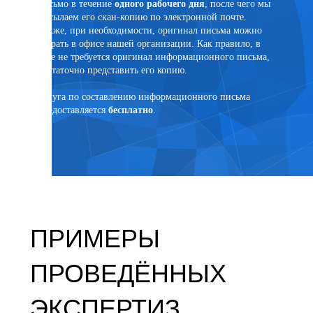
письмо в течение
одного рабочего дня
, после чего мы
ртного
высылаем его скан-копию по электронной почте.
Также, при необходимости, оригинал письма можно
забрать в офисе нашей организации. Как правило, в
суде не требуется оригинал информационного письма,
достаточно представить его копию.
язанным
Услуга по составлению информационного письма
предоставляется
бесплатно
.
ПРИМЕРЫ
ПРОВЕДЁННЫХ
ЭКСПЕРТИЗ