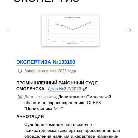
ЭКСП
Зав
НОВО-
ЭКСПЕРТИЗА №133100
КАЗАН
|
Дело №
Завершена в мае 2023 года
Дан
ПРОМЫШЛЕННЫЙ РАЙОННЫЙ СУД Г.
АННОТ
СМОЛЕНСКА
|
Дело №2-7/2023
Суд
Данные скрыты
, Департамент Смоленской
экс
области по здравоохранению, ОГБУЗ
пос
"Поликлиника № 2"
был
АННОТАЦИЯ
спо
зна
Судебная комплексная психолого-
мом
психиатрическая экспертиза, проведенная для
про
определения наличия и характера изменений