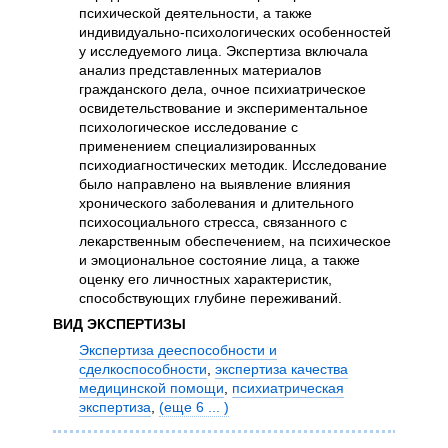
ана
психической деятельности, а также
дел
индивидуально-психологических особенностей
мед
у исследуемого лица. Экспертиза включала
пок
анализ представленных материалов
ана
гражданского дела, очное психиатрическое
здо
освидетельствование и экспериментальное
нал
психологическое исследование с
его
применением специализированных
зна
психодиагностических методик. Исследование
было направлено на выявление влияния
ВИД Э
хронического заболевания и длительного
Экс
психосоциального стресса, связанного с
сде
лекарственным обеспечением, на психическое
экс
и эмоциональное состояние лица, а также
мат
оценку его личностных характеристик,
способствующих глубине переживаний.
ВИД ЭКСПЕРТИЗЫ
Экспертиза дееспособности и
сделкоспособности
,
экспертиза качества
медицинской помощи
,
психиатрическая
экспертиза
,
(еще 6 ... )