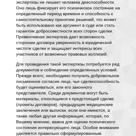
ики,
экспертизы не лишает человека дееспособности.
позвол
Оно лишь фиксирует его психическое состояние на
предста
овек
определенный период времени и способность к
 сильный
самостоятельному принятию решений, что может
Дополн
енты в
быть использовано как аргумент в суде или стать
активн
я
гарантом добросовестности всех сторон сделки.
патопси
ь лица
Превентивная экспертиза дает возможность
эксперт
сторонам договора уверенность в юридической
методик
ое
чистоте сделки и защищает интересы всех
когнити
ом,
участников от возможных правовых коллизий.
мышлен
сферу и
Для проведения такой экспертизы потребуется ряд
Наприм
документов и соблюдение определенных условий.
нейропс
лица,
Прежде всего, необходимо получить добровольное
наруше
вие, но
письменное согласие лица, чья сделкоспособность
проекти
будет оцениваться, или его законного
установ
чь
представителя. Среди документов могут быть
мышлен
материалы, относящиеся к предстоящей сделке
Результ
ым по
(проекты договоров), предыдущие медицинские
подтвер
ли же
заключения или выписки, если они имеются, а
наблюде
также любая другая информация, которая, по
данные
часто
Вашему мнению, важна для оценки психического
объекти
состояния интересующего лица. Особое внимание
заключ
уделяется правильно сформулированным