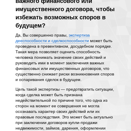
ием
важного финансового или
псих
имущественного договора, чтобы
сдел
тобы
избежать возможных споров в
макс
 в
будущем?
выво
Да, Вы совершенно правы,
экспертиза
Для мак
дееспособности и сделкоспособности
может быть
проведе
проведена в превентивном, досудебном порядке.
сделко
ием
Такая мера позволяет оценить способность
докуме
человека понимать значение своих действий и
включа
ние
руководить ими в момент заключения важных
патопси
финансовых или имущественных договоров, что
анамнес
существенно снижает риски возникновения споров
изучени
оляет
и оспаривания сделок в будущем.
стояние
Опреде
 что
Цель такой экспертизы — предотвратить ситуации,
являетс
когда сделка может быть признана
судебно
недействительной по причине того, что одна из
процесс
сторон на момент ее совершения не могла
существ
зы —
осознавать характер своих действий или их
глубоко
иста о
правовые последствия. Это может быть актуально
актуаль
своих
при заключении договоров купли-продажи
Цель та
важно в
недвижимости, займов, дарения, оформлении
человек