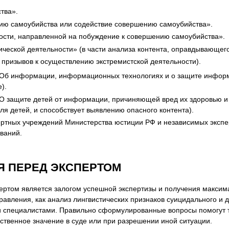
тва».
ию самоубийства или содействие совершению самоубийства».
сти, направленной на побуждение к совершению самоубийства».
ческой деятельности» (в части анализа контента, оправдывающег
 призывов к осуществлению экстремистской деятельности).
Об информации, информационных технологиях и о защите информ
).
О защите детей от информации, причиняющей вред их здоровью и 
 детей, и способствует выявлению опасного контента).
ртных учреждений Министерства юстиции РФ и независимых экспе
ований.
Я ПЕРЕД ЭКСПЕРТОМ
спертом является залогом успешной экспертизы и получения макси
правления, как анализ лингвистических признаков суицидального и
и специалистами. Правильно сформулированные вопросы помогут 
ьственное значение в суде или при разрешении иной ситуации.