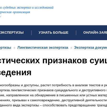
ю судебных экспертиз и исследований
рческая организация
»
ЭКСПЕРТИЗЫ
УЗНАТЬ БОЛЬШЕ
ОНЛАЙН-ЗАЯ
дов проводимых экспертиз
Примеры выполненных экспертиз
Заявка на инф
ертизы
→
Лингвистическая экспертиза
→
Экспертиза докуме
Видео
Заявка на пров
стических признаков суи
ПОПУЛЯРНЫЕ ВИДЫ ЭКСПЕРТИЗ:
Частые вопросы
Заявка на про
я экспертиза
Автотехническая экспертиза
Законодательная база
Задать вопрос
ведения
ая экспертиза
Генетическая экспертиза
ническая экспертиза
Компьютерно-техническая экспертиза
гообразны и доступны, растет потребность в анализе текстов и р
я экспертиза
Медицинская экспертиза
ности
ертиза лингвистических признаков суицидального и деструктивного
ие, направленное на обнаружение в письменных или устных мате
пертиза
Патентоведческая экспертиза
ениях, призывах к самоповреждению, деструктивной деятельности
еская экспертиза
Почерковедческая экспертиза
данного вида экспертизы – способствовать предотвращению трагед