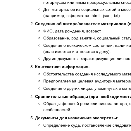
нотариусом или иным процессуальным спосо
Для материалов из социальных сетей и месс
(например, в форматах .html, .json, .txt).
Сведения об авторе/создателе материалов (е
ФИО, дата рождения, возраст.
Образование, род занятий, социальный стату
Сведения о психическом состоянии, наличи
(если имеется и относится к делу).
Другие документы, характеризующие личность
Контекстная информация:
Обстоятельства создания исследуемого мат
Предполагаемая целевая аудитория материа
Сведения о других лицах, упомянутых в мате
Сравнительные образцы (при необходимости
Образцы фоновой речи или письма автора, с
особенностей.
Документы для назначения экспертизы:
Определение суда, постановление следовате