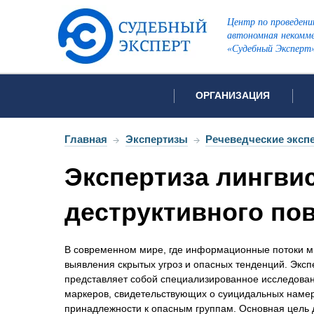
Центр по проведени
автономная некомме
«Судебный Эксперт
ОРГАНИЗАЦИЯ
Об организации
Список всех ви
Главная
→
Экспертизы
→
Речеведческие эксп
Лицензии и аккредитации
Экспертиза лингви
Открытые перечни судов
Автороведческа
Отзывы
деструктивного по
Видеотехническ
Для СМИ
Инженерно-тех
Вакансии
В современном мире, где информационные потоки мно
Лингвистическа
Политика конфиденциаль
выявления скрытых угроз и опасных тенденций. Эксп
представляет собой специализированное исследован
Оценочная экс
маркеров, свидетельствующих о суицидальных намер
Пожарно-технич
принадлежности к опасным группам. Основная цель 