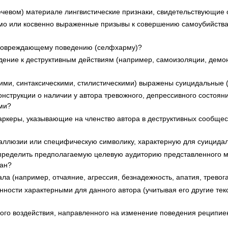
ечевом) материале лингвистические признаки, свидетельствующие
о или косвенно выраженные призывы к совершению самоубийства?
моповреждающему поведению (селфхарму)?
ение к деструктивным действиям (например, самоизоляции, демон
ими, синтаксическими, стилистическими) выражены суицидальные (
нструкции о наличии у автора тревожного, депрессивного состояни
ми?
аркеры, указывающие на членство автора в деструктивных сообщес
аллюзии или специфическую символику, характерную для суицидал
пределить предполагаемую целевую аудиторию представленного мат
ван?
 (например, отчаяние, агрессия, безнадежность, апатия, тревог
ности характерными для данного автора (учитывая его другие те
ного воздействия, направленного на изменение поведения реципиен