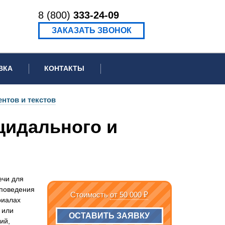
8 (800)
333-24-09
ЗАКАЗАТЬ ЗВОНОК
ВКА
КОНТАКТЫ
ормационное письмо для суда
нтов и текстов
едение экспертизы
цидального и
ведение рецензии
ечи для
 поведения
Стоимость
от 50 000 ₽
риалах
 или
ОСТАВИТЬ ЗАЯВКУ
ий,