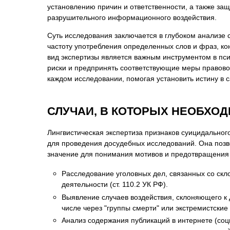
Психиатрическа
установлению причин и ответственности, а также за
разрушительного информационного воздействия.
Рецензия на эк
Суть исследования заключается в глубоком анализе 
Фоноскопическа
частоту употребления определенных слов и фраз, ко
Экономическая
вид экспертизы является важным инструментом в пси
риски и предпринять соответствующие меры правово
каждом исследовании, помогая установить истину в 
СЛУЧАИ, В КОТОРЫХ НЕОБХО
Лингвистическая экспертиза признаков суицидального
для проведения досудебных исследований. Она позв
значение для понимания мотивов и предотвращения 
Расследование уголовных дел, связанных со скло
деятельности (ст. 110.2 УК РФ).
Выявление случаев воздействия, склоняющего 
числе через "группы смерти" или экстремистские
Анализ содержания публикаций в интернете (соц