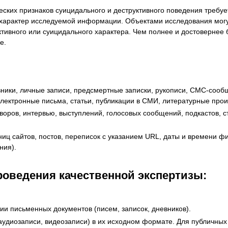
ских признаков суицидального и деструктивного поведения требу
 характер исследуемой информации. Объектами исследования мог
ктивного или суицидального характера. Чем полнее и достовернее
е.
вники, личные записи, предсмертные записки, рукописи, СМС-сообщ
лектронные письма, статьи, публикации в СМИ, литературные прои
воров, интервью, выступлений, голосовых сообщений, подкастов, 
иц сайтов, постов, переписок с указанием URL, даты и времени ф
ния).
оведения качественной экспертизы:
и письменных документов (писем, записок, дневников).
аудиозаписи, видеозаписи) в их исходном формате. Для публичных