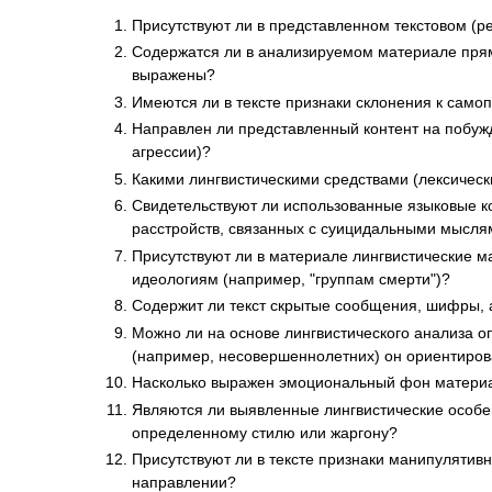
Присутствуют ли в представленном текстовом (р
Содержатся ли в анализируемом материале прям
выражены?
Имеются ли в тексте признаки склонения к са
Направлен ли представленный контент на побужд
агрессии)?
Какими лингвистическими средствами (лексическ
Свидетельствуют ли использованные языковые ко
расстройств, связанных с суицидальными мысля
Присутствуют ли в материале лингвистические м
идеологиям (например, "группам смерти")?
Содержит ли текст скрытые сообщения, шифры, 
Можно ли на основе лингвистического анализа о
(например, несовершеннолетних) он ориентиро
Насколько выражен эмоциональный фон материала
Являются ли выявленные лингвистические особен
определенному стилю или жаргону?
Присутствуют ли в тексте признаки манипулятив
направлении?