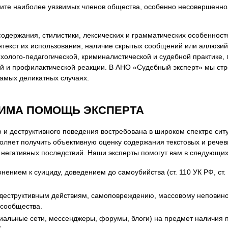
я экспертиза
Психологическая экспертиза
щите наиболее уязвимых членов общества, особенно несовершенно
спертное заключение
Строительная экспертиза
содержания, стилистики, лексических и грамматических особеннос
я экспертиза
Химическая экспертиза
нтекст их использования, наличие скрытых сообщений или аллюзий
 экспертиза
Экспертиза давности создания докуме
холого-педагогической, криминалистической и судебной практике
й и профилактической реакции. В АНО «Судебный эксперт» мы стр
самых деликатных случаях.
ДИМА ПОМОЩЬ ЭКСПЕРТА
 и деструктивного поведения востребована в широком спектре ситуа
оляет получить объективную оценку содержания текстовых и речев
негативных последствий. Наши эксперты помогут вам в следующих
нением к суициду, доведением до самоубийства (ст. 110 УК РФ, ст.
к деструктивным действиям, самоповреждению, массовому непови
 сообщества.
иальные сети, мессенджеры, форумы, блоги) на предмет наличия пр