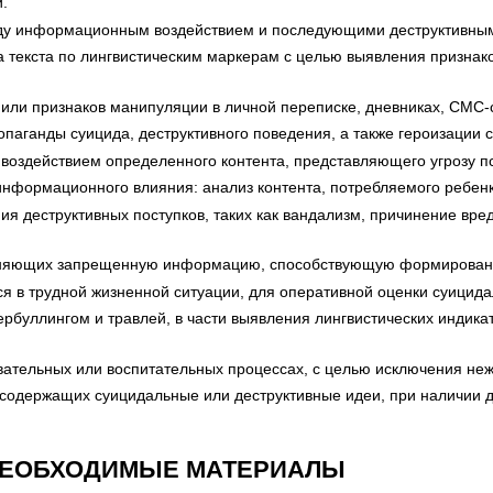
.
ду информационным воздействием и последующими деструктивными
 текста по лингвистическим маркерам с целью выявления признако
 или признаков манипуляции в личной переписке, дневниках, СМС
опаганды суицида, деструктивного поведения, а также героизации
 воздействием определенного контента, представляющего угрозу п
информационного влияния: анализ контента, потребляемого ребенк
я деструктивных поступков, таких как вандализм, причинение вре
раняющих запрещенную информацию, способствующую формировани
я в трудной жизненной ситуации, для оперативной оценки суицида
ербуллингом и травлей, в части выявления лингвистических индика
вательных или воспитательных процессах, с целью исключения не
одержащих суицидальные или деструктивные идеи, при наличии д
НЕОБХОДИМЫЕ МАТЕРИАЛЫ