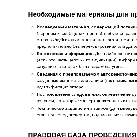
Необходимые материалы для п
Исследуемый материал, содержащий потенц
(переписок, сообщений, постов) требуются рас
отправки/публикации, а также полного контекс
предпочтительно без перекодирования или допол
Контекстная информация:
Для наиболее точной
(если это часть цепочки коммуникации), инфор
ситуацию, в которой была выражена угроза.
Сведения о предполагаемом авторе/источнике
созданные им тексты или записи (так называемы
идентификация автора.
Постановление следователя, определение су
вопросы, на которые эксперт должен дать ответ
Техническое задание или запрос (для внесуд
ставятся перед экспертом, подписанные заказчи
ПРАВОВАЯ БАЗА ПРОВЕДЕНИЯ