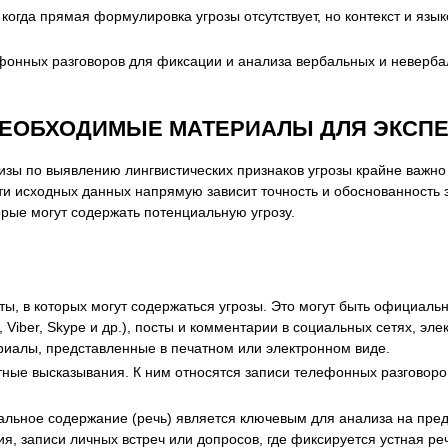
когда прямая формулировка угрозы отсутствует, но контекст и язы
онных разговоров для фиксации и анализа вербальных и невербал
НЕОБХОДИМЫЕ МАТЕРИАЛЫ ДЛЯ ЭКСП
изы по выявлению лингвистических признаков угрозы крайне важно
ти исходных данных напрямую зависит точность и обоснованность 
рые могут содержать потенциальную угрозу.
ы, в которых могут содержаться угрозы. Это могут быть официаль
Viber, Skype и др.), посты и комментарии в социальных сетях, эле
ериалы, представленные в печатном или электронном виде.
ые высказывания. К ним относятся записи телефонных разговоров
льное содержание (речь) является ключевым для анализа на предм
, записи личных встреч или допросов, где фиксируется устная реч