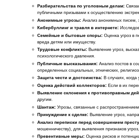
Разбирательства по уголовным делам:
Связан
публичными призывами к осуществлению экстрем
Анонимные угрозы:
Анализ анонимных писем, з
Кибербуллинг и травля в интернете:
Исследов
Семейные и бытовые споры:
Оценка угроз в п
вреда детям или имуществу.
Трудовые конфликты:
Выявление угроз, высказ
психологического давления.
Публичные высказывания:
Анализ постов в со
определенных социальных, этнических, религиоз
Защита чести и достоинства:
В случаях, когда
Оценка действий коллекторов:
Если в их пере
Выявление склонения к противоправным дей
другим.
Шантаж:
Угрозы, связанные с распространени
Принуждение к сделке:
Выявление угроз, напр
Анализ переписки перед совершением престу
мошенничеству), для выявления признаков угроз,
Превентивные меры:
Оценка рисков и потенци