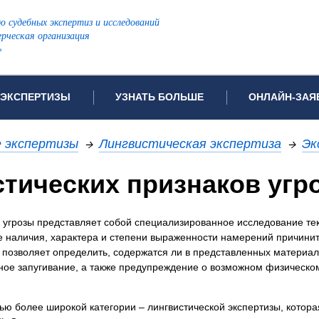
ю судебных экспертиз и исследований
рческая организация
»
ЭКСПЕРТИЗЫ
УЗНАТЬ БОЛЬШЕ
ОНЛАЙН-ЗАЯ
дов проводимых экспертиз
Примеры выполненных экспертиз
Заявка на инф
е экспертизы
→
Лингвистическая экспертиза
→
Эк
Видео
Заявка на пров
ПОПУЛЯРНЫЕ ВИДЫ ЭКСПЕРТИЗ:
тических признаков угр
ых судов
Частые вопросы
Заявка на про
я экспертиза
Автотехническая экспертиза
Законодательная база
Задать вопрос
 угрозы представляет собой специализированное исследование те
ая экспертиза
Генетическая экспертиза
 наличия, характера и степени выраженности намерений причинит
ническая экспертиза
Компьютерно-техническая экспертиза
 позволяет определить, содержатся ли в представленных материал
я экспертиза
Медицинская экспертиза
ности
ое запугивание, а также предупреждение о возможном физическо
пертиза
Патентоведческая экспертиза
еская экспертиза
Почерковедческая экспертиза
ю более широкой категории – лингвистической экспертизы, котора