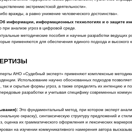
уществлению экстремистской деятельности».
ибо вражды, а равно унижение человеческого достоинства».
 «Об информации, информационных технологиях и о защите и
о при анализе угроз в цифровой среде.
туальные методические пособия и научные разработки ведущих ро
оторые применяются для обеспечения единого подхода и высокого 
ПЕРТИЗЫ
ксперты АНО «Судебный эксперт» применяют комплексные методики,
руденции. Использование научно обоснованных подходов позволяе
 так и скрытые формы угроз, а также определять их интенцию и 
 передовые разработки и учитывая специфику современных коммун
ывания):
Это фундаментальный метод, при котором эксперт анализ
ональную окраску), синтаксическую структуру предложений и стил
з, оценка их грамматического оформления и лексических маркеров
ован на изучении коммуникативного намерения автора высказыван