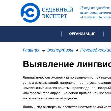
Центр по проведени
автономная некомме
«Судебный Эксперт
ОРГАНИЗАЦИЯ
Об организации
Список всех ви
Главная
→
Экспертизы
→
Речеведчески
Лицензии и аккредитации
Выявление лингвис
Рекомендации арбитражн
Автороведческа
Отзывы
Лингвистическая экспертиза по выявлению признаков
Видеотехническ
Для СМИ
устных высказываний, направленное на установление
Инженерно-тех
Вакансии
комплексный анализ речевых произведений, который
Лингвистическа
Политика конфиденциаль
или фразы, формирующие собой прямое или косвенн
материальном или ином ущербе.
Оценочная экс
Пожарно-технич
Данный вид экспертизы является неотъемлемой часть