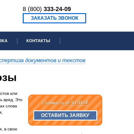
8 (800)
333-24-09
ЗАКАЗАТЬ ЗВОНОК
ВКА
КОНТАКТЫ
ормационное письмо для суда
спертиза документов и текстов
едение экспертизы
озы
ведение рецензии
кстов или
ь вред. Это
Стоимость
от 50 000 ₽
ах слова
м,
ОСТАВИТЬ ЗАЯВКУ
я, в свою