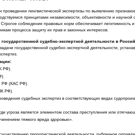
 проведении лингвистической экспертизы по выявлению признаков 
одствуемся принципами независимости, объективности и научной 
 Строгое соблюдение правовых норм обеспечивает легитимность и
никам процесса защиту их прав и законных интересов.
О государственной судебно-экспертной деятельности в Росс
задачи государственной судебно-экспертной деятельности, устанав
спертиз.
ации:
К РФ).
Ф).
 РФ (КАС РФ).
К РФ).
роведения судебных экспертиз в соответствующих видах судопроизв
 где угроза является элементом состава преступления или отягчаю
ичинением тяжкого вреда здоровью».
осуществлению террористической деятельности, публичное оправд