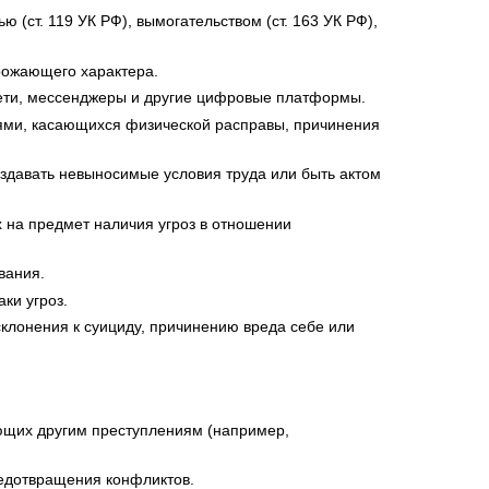
 (ст. 119 УК РФ), вымогательством (ст. 163 УК РФ),
рожающего характера.
сети, мессенджеры и другие цифровые платформы.
дями, касающихся физической расправы, причинения
оздавать невыносимые условия труда или быть актом
 на предмет наличия угроз в отношении
вания.
ки угроз.
склонения к суициду, причинению вреда себе или
ющих другим преступлениям (например,
редотвращения конфликтов.