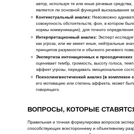
автор, используя те или иные речевые средства
является ли основной функцией высказывания з
Контекстуальный анализ:
Невозможно адекватн
совокупность обстоятельств, фон, в котором б
нормы коммуникации), для точного определения 
Интерпретационный анализ:
Эксперт исследуе
как угроза, или же имеет иные, нейтральные зн
принципов разумности и обычного речевого пове
Экспертиза интонационных и просодических 
оценивает тембр, громкость, высоту голоса, тем
эффект угрозы, передавать эмоциональное сост
Психолингвистический анализ (в комплексе 
его мотивацию или степень аффекта, может быть
говорящего.
ВОПРОСЫ, КОТОРЫЕ СТАВЯТС
Правильная и точная формулировка вопросов экспер
способствующих всестороннему и объективному разр