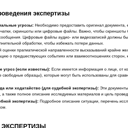
роведения экспертизы
иальные угрозы:
Необходимо предоставить оригинал документа, 
печатки, скриншоты или цифровые файлы. Важно, чтобы скриншоты
та сообщения. Цифровые файлы аудио- или видеозаписей должны б
нительной обработки, чтобы избежать потери данных.
 оценки прагматической направленности высказываний крайне же
мацию о предшествующих событиях или взаимоотношениях сторон, к
 угроз (если известны):
Если имеется информация о лице, от ко
е свободные образцы), которые могут быть использованы для сравн
да или ходатайство (для судебной экспертизы):
Эти документы
ы, а также полное описание исследуемых материалов и цель провед
ебной экспертизы):
Подробное описание ситуации, перечень иссл
ком.
 ЭКСПЕРТИЗЫ