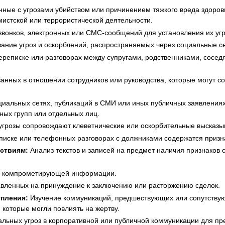
ные с угрозами убийством или причинением тяжкого вреда здоровью
истской или террористической деятельности.
вонков, электронных или СМС-сообщений для установления их уг
ание угроз и оскорблений, распространяемых через социальные 
ереписке или разговорах между супругами, родственниками, сосе
анных в отношении сотрудников или руководства, которые могут с
циальных сетях, публикаций в СМИ или иных публичных заявлениях
ных групп или отдельных лиц.
 угрозы сопровождают клеветнические или оскорбительные высказы
писке или телефонных разговорах с должниками содержатся призна
ствиям:
Анализ текстов и записей на предмет наличия признаков 
ем компрометирующей информации.
авленных на принуждение к заключению или расторжению сделок.
пления:
Изучение коммуникаций, предшествующих или сопутству
 которые могли повлиять на жертву.
альных угроз в корпоративной или публичной коммуникации для п