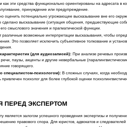
, и как эти средства функционально ориентированы на адресата в 
апугивание, принуждение или предупреждение.
о оценить потенциально угрожающее высказывание вне его окруже
ыло сделано высказывание (ситуация общения, предшествующие со
его смыслового значения и прагматической функции.
т различные возможные интерпретации высказывания, чтобы опред
ачения. Это позволяет исключить субъективное толкование и устан
дения.
характеристик (для аудиозаписей):
При анализе речевых произв
п речи, паузы, акценты и другие невербальные (паралингвистически
ояние говорящего.
со специалистом-психологом):
В сложных случаях, когда необход
 привлечен психолог для более глубокой оценки психолингвистичес
Я ПЕРЕД ЭКСПЕРТОМ
ту является залогом успешного проведения экспертизы и получени
ешению правового спора. Для юристов, адвокатов и следователей 