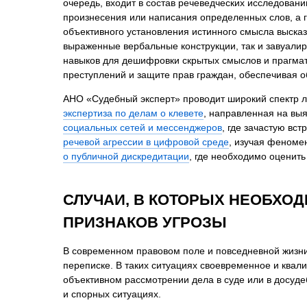
очередь, входит в состав речеведческих исследовани
Психиатрическа
произнесения или написания определенных слов, а г
Рецензия на эк
объективного установления истинного смысла высказ
выраженные вербальные конструкции, так и завуалир
Фоноскопическа
навыков для дешифровки скрытых смыслов и прагмат
Экономическая
преступлений и защите прав граждан, обеспечивая об
АНО «Судебный эксперт» проводит широкий спектр ли
экспертиза по делам о клевете
, направленная на вы
социальных сетей и мессенджеров
, где зачастую в
речевой агрессии в цифровой среде
, изучая феноме
о публичной дискредитации
, где необходимо оценить
СЛУЧАИ, В КОТОРЫХ НЕОБХО
ПРИЗНАКОВ УГРОЗЫ
В современном правовом поле и повседневной жизни
переписке. В таких ситуациях своевременное и квал
объективном рассмотрении дела в суде или в досуде
и спорных ситуациях.