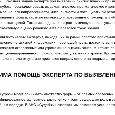
й. Основная задача эксперта при выявлении лингвистических призн
я экспертиза
Психологическая экспертиза
лубоко проанализировать их семантическое, прагматическое и кон
спертное заключение
Строительная экспертиза
ывания, его направленности, интенсивности и потенциальной реал
ованные фразы, скрытые импликации, требующие от эксперта глубо
я экспертиза
Химическая экспертиза
ических целей. Такое исследование играет ключевую роль в устан
 экспертиза
Экспертиза давности создания докуме
ъективную оценку речевого акта с правовой точки зрения.
нгвистических экспертиз, выходящих за рамки простого прочтения
явление негативной информации, порочащей честь, достоинство и 
стречаются агрессивные или угрожающие высказывания. Мы также с
ны целенаправленного психологического давления и травли. Кроме
 наличие или отсутствие признаков направленного на подрыв автор
ДИМА ПОМОЩЬ ЭКСПЕРТА ПО ВЫЯВЛЕ
 угрозы могут принимать множество форм – от прямых словесных
ифицированное экспертное заключение играет решающую роль в за
бном порядке. В АНО «Судебный эксперт» мы помогаем установить