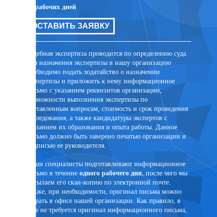
10 рабочих дней
10 рабо
цов для
ОСТАВИТЬ ЗАЯВКУ
ОСТ
ли иных
та
Судебная экспертиза проводится по определению суда.
Внесуде
Для назначения экспертизы в нашу организацию
договор
необходимо подать ходатайство о назначении
заключе
экспертизы и приложить к нему информационное
лицом. 
письмо с указанием реквизитов организации,
присутс
возможности выполнения экспертизы по
случае 
поставленным вопросам, стоимость и срок проведения
эксперт
исследования, а также кандидатуры экспертов с
помощи 
указанием их образования и опыта работы. Данное
PonyExpr
письмо должно быть заверено печатью организации и
подписью ее руководителя.
Наши специалисты подготавливают информационное
письмо в течение
одного рабочего дня
, после чего мы
ртного
высылаем его скан-копию по электронной почте.
Также, при необходимости, оригинал письма можно
забрать в офисе нашей организации. Как правило, в
суде не требуется оригинал информационного письма,