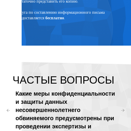
достаточно представить его копию.
язанным
Услуга по составлению информационного письма
предоставляется
бесплатно
.
ЧАCТЫЕ ВОПРОСЫ
ния
Какие меры конфиденциальности
Може
и защиты данных
помо
несовершеннолетнего
прич
обвиняемого предусмотрены при
пове
проведении экспертизы и
и пр