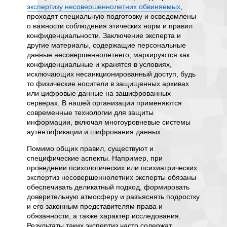
еские
экспертизу несовершеннолетних обвиняемых
,
его реа
ь
проходят специальную подготовку и осведомлены
уровень
о важности соблюдения этических норм и правил
оценива
конфиденциальности. Заключение эксперта и
стиль в
онимать
другие материалы, содержащие персональные
со стор
Одним из
данные несовершеннолетнего, маркируются как
предста
конфиденциальные и хранятся в условиях,
психоло
ные
исключающих несанкционированный доступ, будь
понять 
е,
то физические носители в защищенных архивах
потенци
ну
или цифровые данные на зашифрованных
коррекц
серверах. В нашей организации применяются
базируе
современные технологии для защиты
также н
тнего —
информации, включая многоуровневые системы
материа
ют
аутентификации и шифрования данных.
обоснов
дения
доказат
равлено
Помимо общих правил, существуют и
специфические аспекты. Например, при
На осно
проведении психологических или психиатрических
формир
экспертиз несовершеннолетних эксперты обязаны
может с
вовать
обеспечивать деликатный подход, формировать
поставл
доверительную атмосферу и разъяснять подростку
рекоме
ва и
и его законным представителям права и
разраб
ешения
обязанности, а также характер исследования.
реабил
Результаты таких экспертиз часто содержат
несовер