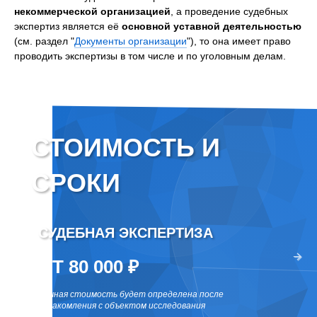
некоммерческой организацией
, а проведение судебных
экспертиз является её
основной уставной деятельностью
(см. раздел "
Документы организации
"), то она имеет право
проводить экспертизы в том числе и по уголовным делам.
СТОИМОСТЬ И
СРОКИ
СУДЕБНАЯ ЭКСПЕРТИЗА
ВНЕ
два раза
ОТ 80 000 ₽
ОТ 
точная стоимость будет определена после
точная 
ознакомления с объектом исследования
ознаком