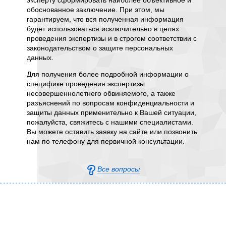
эксперту сформировать наиболее объективное и
материа
обоснованное заключение. При этом, мы
суда ил
 всех
гарантируем, что вся полученная информация
экспер
ет одним
будет использоваться исключительно в целях
вопроса
проведения экспертизы и в строгом соответствии с
необхо
законодательством о защите персональных
гражда
данных.
предмет
допросо
ения
Для получения более подробной информации о
из обра
специфике проведения экспертизы
выписки
итесь с
несовершеннолетнего обвиняемого, а также
семейн
йте или
разъяснений по вопросам конфиденциальности и
подрос
кты».
защиты данных применительно к Вашей ситуации,
психоло
держку
пожалуйста, свяжитесь с нашими специалистами.
Чем по
Вы можете оставить заявку на сайте или позвонить
тем бо
нам по телефону для первичной консультации.
заключе
требует
состоян
Все вопросы
эксперт
Наши сп
всем во
провед
помочь