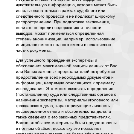
чувствительную информацию, которая может быть
предлож
 и
использована только в рамках судебного или
педагог
следственного процесса и не подлежит широкому
индивид
роме
распространению. При подготовке заключения,
психоло
тавить
если это не вредит содержанию и точности
специа
е,
выводов, может применяться определённая
Также 
ях его
степень анонимизации, например, использование
изменен
на иным
инициалов вместо полного имени в неключевых
связанн
частях документа.
профес
меропри
ртизы
Для успешного проведения экспертизы и
благопр
обеспечения максимальной защиты данных от Вас
рекоме
или Ваших законных представителей потребуется
суда, 
о. В их
предоставление всех необходимых документов и
помога
том
информации, напрямую относящихся к предмету
воздейс
исследования. Это может включать определение
исправ
ений,
(постановление) суда или следственных органов о
повторн
назначении экспертизы, материалы уголовного или
наказан
ности
гражданского дела, характеризующие личность
гуманиз
но и
несовершеннолетнего и обстоятельства дела, а
прав де
ытаясь
также сведения о его законных представителях.
у это
Важно, чтобы все материалы были предоставлены
Для пр
ти
в полном объёме, поскольку это позволяет
требует
омните,