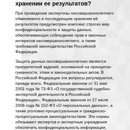
хранении ее результатов?
реаб
При проведении экспертизы несовершеннолетнего
Да, за
обвиняемого и последующем хранении её
обвиня
результатов предусмотрен комплекс строгих мер
следств
ельно
конфиденциальности и защиты данных,
понять 
обеспечивающих соблюдение прав и законных
предло
ым
интересов несовершеннолетнего, а также
и профи
требований законодательства Российской
инструм
Федерации.
каждом
его уни
ых
Защита данных несовершеннолетних является
обстоят
же
приоритетной задачей, основанной на принципах
вителей
гуманности, этики и законодательных актов. В
Такая э
Российской Федерации эти вопросы регулируются,
психоло
прежде всего, Федеральным законом от 31 мая
провод
2001 года № 73-ФЗ «О государственной судебно-
специал
правил,
экспертной деятельности в Российской
формаль
Федерации», Федеральным законом от 27 июля
изучени
о
2006 года № 152-ФЗ «О персональных данных», а
интелле
— не
также уголовно-процессуальным и гражданско-
развити
льств
процессуальным законодательством. Эти нормы
особенн
обязывают экспертов и экспертные учреждения
определ
обеспечить конфиденциальность информации,
осознав