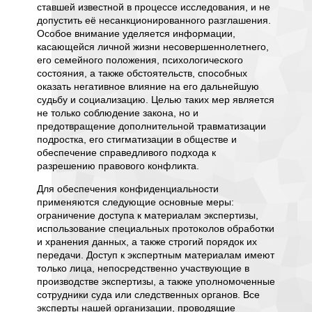
ставшей известной в процессе исследования, и не
опаснос
ер и
допустить её несанкционированного разглашения.
Проводи
сть
Особое внимание уделяется информации,
могли о
ание на
касающейся личной жизни несовершеннолетнего,
формир
енности
его семейного положения, психологического
этим фа
к
состояния, а также обстоятельств, способных
дисфун
ических
оказать негативное влияние на его дальнейшую
влияние
ьной
судьбу и социализацию. Целью таких мер является
психот
не только соблюдение закона, но и
родител
предотвращение дополнительной травматизации
наличие
подростка, его стигматизации в обществе и
расстро
обеспечение справедливого подхода к
Комплек
разрешению правового конфликта.
мотивы 
иза
являет
ся с
Для обеспечения конфиденциальности
объект
ер, если
применяются следующие основные меры:
озраста,
ограничение доступа к материалам экспертизы,
В проце
использование специальных протоколов обработки
анализи
и хранения данных, а также строгий порядок их
Это вкл
 к
передачи. Доступ к экспертным материалам имеют
образов
х
только лица, непосредственно участвующие в
взаимод
первый
производстве экспертизы, а также уполномоченные
интерес
да,
сотрудники суда или следственных органов. Все
привыче
иянию
эксперты нашей организации, проводящие
эмоцио