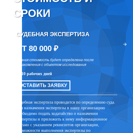
СРОКИ
СУДЕБНАЯ ЭКСПЕРТИЗА
ВНЕ
два раза
ОТ 80 000 ₽
ОТ 
точная стоимость будет определена после
точная 
ознакомления с объектом исследования
ознаком
от 10 рабочих дней
от 10 р
цов для
ОСТАВИТЬ ЗАЯВКУ
ОСТ
ли иных
та
Судебная экспертиза проводится по определению суда.
Внесуде
Для назначения экспертизы в нашу организацию
договор
необходимо подать ходатайство о назначении
заключе
экспертизы и приложить к нему информационное
лицом. 
письмо с указанием реквизитов организации,
присутс
возможности выполнения экспертизы по
случае 