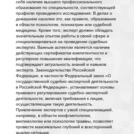
себя наличие высшего профессионального
споров,
образования по специальности, соответствующей
домашн
ание,
профилю проводимого исследования. В делах о
сторон 
листов
домашнем насилии это, как правило, образование
Обвине
ней
в области психологии, психиатрии или судебной
ложные,
о
медицины. Кроме того, эксперт должен обладать
репутац
чение
значительным опытом работы в своей сфере и
заключ
специализироваться на проведении судебных
специа
т
экспертиз. Важным аспектом является наличие
информ
действующих сертификатов компетентности и
методах
регулярное повышение квалификации, что
получи
тся
подтверждает актуальность знаний и навыков
Это пом
ебя
эксперта. Законодательство Российской
домысл
ющее
Федерации, в частности Федеральный закон «О
искаже
е
государственной судебно-экспертной деятельности
я такие
Цель не
в Российской Федерации», устанавливает основы
реломы,
всестор
правового регулирования судебно-экспертной
 этого
обстоят
деятельности, включая требования к лицам,
 которая
психоэм
осуществляющим такую деятельность.
вью,
конфли
Привлечение экспертов с узкой специализацией,
анизм
может б
например, в области конфликтологии,
психоло
виктимологии или психологии травмы, позволяет
изируют
способн
провести максимально глубокий и всесторонний
воспро
анализ ситуации.