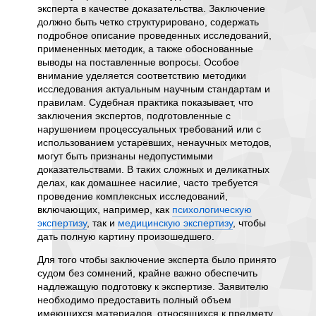
эксперта в качестве доказательства. Заключение
образов
должно быть четко структурировано, содержать
сроками
ботной
подробное описание проведенных исследований,
пользу 
примененных методик, а также обоснованные
эксперт
выводы на поставленные вопросы. Особое
обнаруж
ть себя
внимание уделяется соответствию методики
справок
исследования актуальным научным стандартам и
доказат
ртизы
,
правилам. Судебная практика показывает, что
что сер
заключения экспертов, подготовленные с
достове
нарушением процессуальных требований или с
В неко
использованием устаревших, ненаучных методов,
угие
оказат
могут быть признаны недопустимыми
ие
видеоте
доказательствами. В таких сложных и деликатных
шего.
или ви
делах, как домашнее насилие, часто требуется
насилия
проведение комплексных исследований,
и иные
установ
включающих, например, как
психологическую
рации
также и
экспертизу
, так и
медицинскую экспертизу
, чтобы
разгово
дать полную картину произошедшего.
особенн
ые
Для того чтобы заключение эксперта было принято
искажен
енные
судом без сомнений, крайне важно обеспечить
доверие
таких
надлежащую подготовку к экспертизе. Заявителю
компьют
а и
необходимо предоставить полный объем
исслед
ение
имеющихся материалов, относящихся к предмету
мобиль