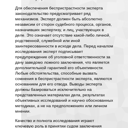
призна
Для обеспечения беспристрастности эксперта
или ман
законодательство предусматривает ряд
наличия
механизмов. Эксперт должен быть абсолютно
стрессо
независим от сторон судебного процесса, органов,
состоян
еловека,
назначивших экспертизу, и лиц, участвующих в
которые
антаж,
деле. Это означает отсутствие какой-либо личной,
опровер
ь,
родственной, служебной или иной
психоло
евогу,
заинтересованности в исходе дела. Перед началом
обвинен
е формы
исследования эксперт подписывает
отсутст
пертизы
предупреждение об уголовной ответственности за
соответ
акого
дачу заведомо ложного заключения, что является
расстро
дополнительной гарантией его объективности.
насилия
е
Любые обстоятельства, способные вызвать
фантази
огут
сомнения в беспристрастности эксперта, являются
воров,
Другим
основанием для его отвода. Выводы эксперта
медицин
должны базироваться исключительно на
докуме
представленных материалах дела, результатах
лений
установ
объективных исследований и научно обоснованных
локализ
методиках, а не на предположениях или личном
и
Если за
мнении.
объект
Качество и полнота исследования играют
наприме
ключевую роль в принятии судом заключения
соответ
ении