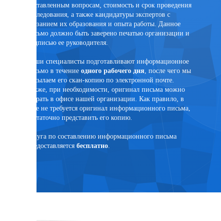
поставленным вопросам, стоимость и срок проведения
эксперт
исследования, а также кандидатуры экспертов с
помощи 
указанием их образования и опыта работы. Данное
PonyExpr
письмо должно быть заверено печатью организации и
подписью ее руководителя.
Наши специалисты подготавливают информационное
письмо в течение
одного рабочего дня
, после чего мы
ртного
высылаем его скан-копию по электронной почте.
Также, при необходимости, оригинал письма можно
забрать в офисе нашей организации. Как правило, в
суде не требуется оригинал информационного письма,
достаточно представить его копию.
язанным
Услуга по составлению информационного письма
предоставляется
бесплатно
.