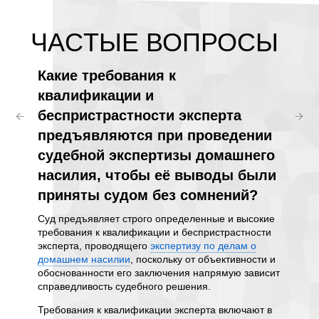
ЧАCТЫЕ ВОПРОСЫ
Какие требования к
Как 
 виды
квалификации и
дела
беспристрастности эксперта
помо
предъявляются при проведении
необ
судебной экспертизы домашнего
обви
фактов
насилия, чтобы её выводы были
пред
и
приняты судом без сомнений?
стор
ых
дствий.
Суд предъявляет строго определенные и высокие
Незави
 для
требования к квалификации и беспристрастности
насили
эксперта, проводящего
экспертизу по делам о
необхо
и.
домашнем насилии
, поскольку от объективности и
оспорит
обоснованности его заключения напрямую зависит
суду ил
машнем
справедливость судебного решения.
обосно
щений о
тепени
Требования к квалификации эксперта включают в
В усло
у