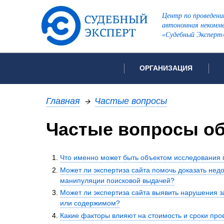
Центр по проведени
автономная некомме
«Судебный Эксперт
ОРГАНИЗАЦИЯ
Об организации
Список всех ви
Главная
→
Частые вопросы
Лицензии и аккредитации
Частые вопросы об
Рекомендации арбитражн
Автороведческа
Отзывы
Видеотехническ
Для СМИ
Что именно может быть объектом исследования п
Может ли экспертиза сайта помочь доказать не
Инженерно-тех
Вакансии
манипуляции поисковой выдачей?
Лингвистическа
Политика конфиденциаль
Может ли экспертиза сайта выявить нарушения з
Оценочная экс
или содержимом?
Пожарно-технич
Какие факторы влияют на стоимость и сроки про