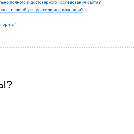
льно полного и достоверного исследования сайта?
ава, если её уже удалили или изменили?
спорить?
нта
Ы?