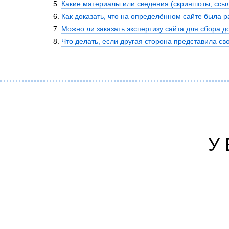
Какие материалы или сведения (скриншоты, ссыл
Психиатрическа
Как доказать, что на определённом сайте была
Рецензия на эк
Можно ли заказать экспертизу сайта для сбора д
Фоноскопическа
Что делать, если другая сторона представила сво
Экономическая
У