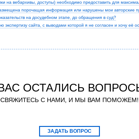
ки на вебархивы, доступы) необходимо предоставить для максима
я экспертиза
Психологическая экспертиза
 размещена порочащая информация или нарушены мои авторские пр
спертное заключение
Строительная экспертиза
оказательств на досудебном этапе, до обращения в суд?
я экспертиза
Химическая экспертиза
ю экспертизу сайта, с выводами которой я не согласен и хочу её о
 экспертиза
Экспертиза давности создания докуме
 ВАС ОСТАЛИСЬ ВОПРОС
СВЯЖИТЕСЬ С НАМИ, И МЫ ВАМ ПОМОЖЕМ!
ЗАДАТЬ ВОПРОС