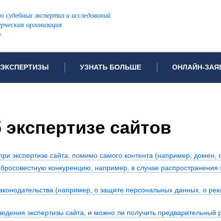
ю судебных экспертиз и исследований
рческая организация
»
ЭКСПЕРТИЗЫ
УЗНАТЬ БОЛЬШЕ
ОНЛАЙН-ЗАЯ
дов проводимых экспертиз
Примеры выполненных экспертиз
Заявка на инф
Видео
Заявка на пров
ПОПУЛЯРНЫЕ ВИДЫ ЭКСПЕРТИЗ:
 экспертизе сайтов
ых судов
Частые вопросы
Заявка на про
я экспертиза
Автотехническая экспертиза
Законодательная база
Задать вопрос
ая экспертиза
Генетическая экспертиза
ри экспертизе сайта, помимо самого контента (например, домен, с
добросовестную конкуренцию, например, в случае распространени
ническая экспертиза
Компьютерно-техническая экспертиза
я экспертиза
Медицинская экспертиза
ности
аконодательства (например, о защите персональных данных, о рек
пертиза
Патентоведческая экспертиза
еская экспертиза
Почерковедческая экспертиза
ведения экспертизы сайта, и можно ли получить предварительный 