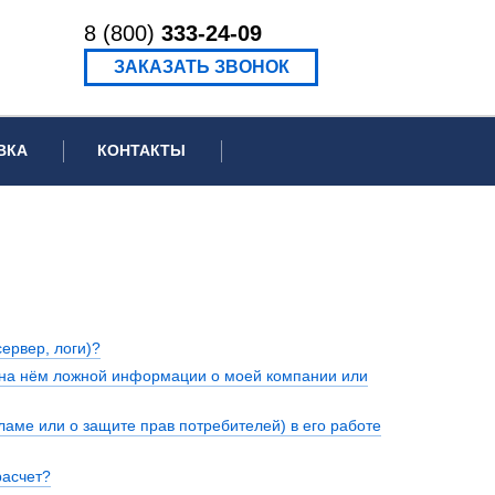
8 (800)
333-24-09
ЗАКАЗАТЬ ЗВОНОК
ВКА
КОНТАКТЫ
ормационное письмо для суда
едение экспертизы
ведение рецензии
ервер, логи)?
я на нём ложной информации о моей компании или
ламе или о защите прав потребителей) в его работе
расчет?