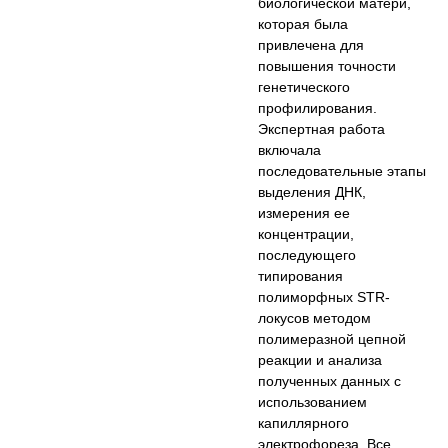
биологической матери,
которая была
привлечена для
повышения точности
генетического
профилирования.
Экспертная работа
включала
последовательные этапы
выделения ДНК,
измерения ее
концентрации,
последующего
типирования
полиморфных STR-
локусов методом
полимеразной цепной
реакции и анализа
полученных данных с
использованием
капиллярного
электрофореза. Все