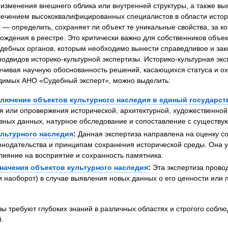
о изменения внешнего облика или внутренней структуры, а также 
я экспертиза
Психологическая экспертиза
лечением высококвалифицированных специалистов в области истори
спертное заключение
Строительная экспертиза
— определить, сохраняет ли объект те уникальные свойства, за к
я экспертиза
Химическая экспертиза
ождения в реестре. Это критически важно для собственников объе
судебных органов, которым необходимо вынести справедливое и за
 экспертиза
Экспертиза давности создания докуме
подвидов историко-культурной экспертизы. Историко-культурная эк
ечивая научную обоснованность решений, касающихся статуса и о
одимых АНО «Судебный эксперт», можно выделить:
лючение объектов культурного наследия в единый государст
 или опровержения исторической, архитектурной, художественной
ивных данных, натурное обследование и сопоставление с существу
ультурного наследия
:
Данная экспертиза направлена на оценку со
онодательства и принципам сохранения исторической среды. Она у
лияние на восприятие и сохранность памятника.
значения объектов культурного наследия
:
Эта экспертиза прово
 наоборот) в случае выявления новых данных о его ценности или 
зы требуют глубоких знаний в различных областях и строгого соблю
.