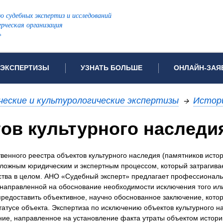
ю судебных экспертиз и исследований
рческая организация
»
ЭКСПЕРТИЗЫ
УЗНАТЬ БОЛЬШЕ
ОНЛАЙН-ЗАЯ
дов проводимых экспертиз
Примеры выполненных экспертиз
Заявка на инф
ческие и культурологические экспертизы
→
Истори
Видео
Заявка на пров
ПОПУЛЯРНЫЕ ВИДЫ ЭКСПЕРТИЗ:
ов культурного наследия
ых судов
Частые вопросы
Заявка на про
я экспертиза
Автотехническая экспертиза
Законодательная база
Задать вопрос
венного реестра объектов культурного наследия (памятников исто
ая экспертиза
Генетическая экспертиза
сложным юридическим и экспертным процессом, который затрагива
ническая экспертиза
Компьютерно-техническая экспертиза
ства в целом. АНО «Судебный эксперт» предлагает профессиональ
я экспертиза
Медицинская экспертиза
ности
 направленной на обоснование необходимости исключения того ил
предоставить объективное, научно обоснованное заключение, кото
пертиза
Патентоведческая экспертиза
атусе объекта. Экспертиза по исключению объектов культурного н
еская экспертиза
Почерковедческая экспертиза
ние, направленное на установление факта утраты объектом истори