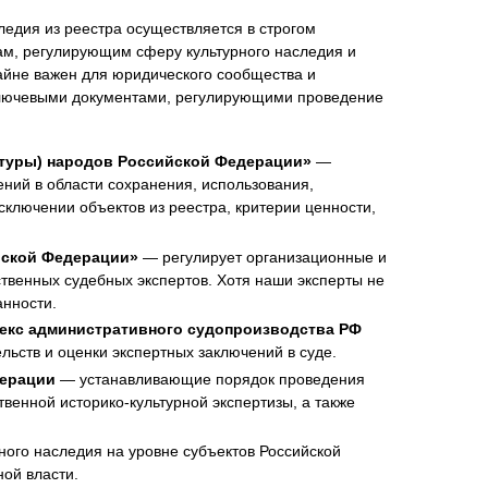
ледия из реестра осуществляется в строгом
ам, регулирующим сферу культурного наследия и
райне важен для юридического сообщества и
. Ключевыми документами, регулирующими проведение
льтуры) народов Российской Федерации»
—
ий в области сохранения, использования,
сключении объектов из реестра, критерии ценности,
ийской Федерации»
— регулирует организационные и
ственных судебных экспертов. Хотя наши эксперты не
анности.
декс административного судопроизводства РФ
ьств и оценки экспертных заключений в суде.
дерации
— устанавливающие порядок проведения
венной историко-культурной экспертизы, а также
ого наследия на уровне субъектов Российской
ой власти.