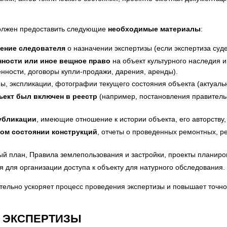
должен предоставить следующие
необходимые материалы
:
ление следователя
о назначении экспертизы (если экспертиза суд
ности или иное вещное право
на объект культурного наследия и
енности, договоры купли-продажи, дарения, аренды).
ы, экспликации, фотографии текущего состояния объекта (актуальн
ъект был включен в реестр
(например, постановления правительс
убликации
, имеющие отношение к истории объекта, его авторству,
ком состоянии конструкций
, отчеты о проведенных ремонтных, р
й план, Правила землепользования и застройки, проекты планировк
 для организации доступа к объекту для натурного обследования.
ельно ускоряет процесс проведения экспертизы и повышает точнос
 ЭКСПЕРТИЗЫ