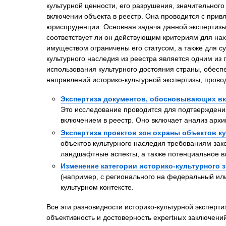
культурной ценности, его разрушения, значительног
Психиатрическа
включении объекта в реестр. Она проводится с прив
Рецензия на эк
юриспруденции. Основная задача данной экспертизы 
Фоноскопическа
соответствует ли он действующим критериям для нах
имуществом ограничены его статусом, а также для 
Экономическая
культурного наследия из реестра является одним из 
использования культурного достояния страны, обесп
направлений историко-культурной экспертизы, пров
Экспертиза документов, обосновывающих вк
Это исследование проводится для подтверждения
включением в реестр. Оно включает анализ арх
Экспертиза проектов зон охраны объектов к
объектов культурного наследия требованиям зак
ландшафтные аспекты, а также потенциальное в
Изменение категории историко-культурного 
(например, с регионального на федеральный или
культурном контексте.
Все эти разновидности историко-культурной эксперти
объективность и достоверность expertных заключений