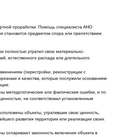
пертной проработки. Помощь специалиста АНО
дия становится предметом спора или препятствием
ски полностью утратил свою материально-
ий, естественного распада или длительного
зменениям (перестройки, реконструкции с
признаки и качества, которые послужили основанием
ации.
ны методологические или фактические ошибки, и по
 ценностью, не соответствовал установленным
асположены объекты, утратившие свою ценность,
нейшего развития территории или реализации своих
ны оспаривают законность включения объекта в