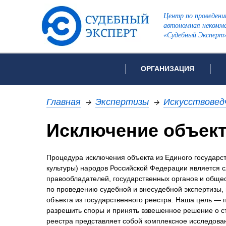
Центр по проведени
автономная некомме
«Судебный Эксперт
ОРГАНИЗАЦИЯ
Об организации
Список всех ви
Главная
→
Экспертизы
→
Искусствовед
Лицензии и аккредитации
Исключение объект
Рекомендации арбитражн
Автороведческа
Отзывы
Процедура исключения объекта из Единого государст
Видеотехническ
Для СМИ
культуры) народов Российской Федерации является 
Инженерно-тех
Вакансии
правообладателей, государственных органов и обще
Лингвистическа
Политика конфиденциаль
по проведению судебной и внесудебной экспертизы,
объекта из государственного реестра. Наша цель — 
Оценочная экс
разрешить споры и принять взвешенное решение о ст
Пожарно-технич
реестра представляет собой комплексное исследова