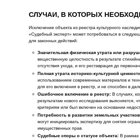
СЛУЧАИ, В КОТОРЫХ НЕОБХО
Исключение объекта из реестра культурного наслед
«Судебный эксперт» может потребоваться в следующи
для законных действий:
Значительная физическая утрата или разруш
вещественную целостность в результате стихийн
отсутствия ухода, и его реставрация до первон
Полная утрата историко-культурной ценност
использованием современных материалов и техно
для его включения в реестр, и не способен в д
Ошибочное включение в реестр:
В случаях, к
результатам нового исследования выясняется, ч
критериям или был включен на основании недос
Потребность в развитии земельных участков
могут инициировать экспертизу для снятия огра
имущественных прав.
Судебные споры о статусе объекта:
В рамках 