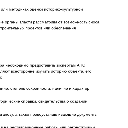
или методиках оценки историко-культурной
ые органы власти рассматривают возможность сноса
строительных проектов или обеспечения
тра необходимо предоставить экспертам АНО
яют всесторонне изучить историю объекта, его
:
ояние, степень сохранности, наличие и характер
орические справки, свидетельства о создании,
рганов), а также правоустанавливающие документы
ция на реставрационные работы или реконструкции