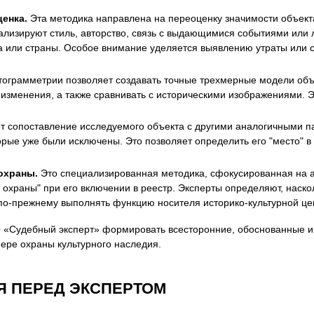
енка.
Эта методика направлена на переоценку значимости объекта 
лизируют стиль, авторство, связь с выдающимися событиями или л
она или страны. Особое внимание уделяется выявлению утраты или
грамметрии позволяет создавать точные трехмерные модели объек
изменения, а также сравнивать с историческими изображениями. 
 сопоставление исследуемого объекта с другими аналогичными п
орые уже были исключены. Это позволяет определить его "место" в
охраны.
Это специализированная методика, сфокусированная на а
 охраны" при его включении в реестр. Эксперты определяют, наско
 по-прежнему выполнять функцию носителя историко-культурной це
О «Судебный эксперт» формировать всесторонние, обоснованные и
ре охраны культурного наследия.
Я ПЕРЕД ЭКСПЕРТОМ