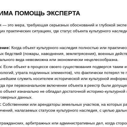
ДИМА ПОМОЩЬ ЭКСПЕРТА
ия — это мера, требующая серьезных обоснований и глубокой экс
х практических ситуациях, где статус объекта культурного насле
ение:
Когда объект культурного наследия полностью или практиче
ых бедствий (пожары, наводнения, землетрясения), военных действ
ачального вида невозможна или экономически нецелесообразна.
и:
Если объект в процессе своего существования подвергся таким и
логий, утрата подлинных элементов), что фактически потерял те 
альнейшем служить носителем исторической или культурной информ
огда при первоначальном включении объекта в реестр были допуще
то объект изначально не обладал достаточной историко-культурной
товерных данных.
:
Собственники или арендаторы земельных участков, на которых р
ничений, налагаемых статусом культурного наследия, с целью даль
гражданских, арбитражных или административных дел, когда сторо