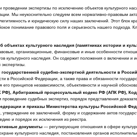
 проведении экспертизы по исключению объектов культурного нас
рации. Мы неукоснительно следуем всем нормативно-правовым акт
 легитимность и юридическую силу наших заключений. Этот блок к
глубокое понимание правового поля и серьезность нашего подхода
Об объектах культурного наследия (памятниках истории и ку
овые, организационные, финансовые и иные особенности отношен
ов культурного наследия. Он содержит положения о включении и и
 экспертизы.
О государственной судебно-экспертной деятельности в Росс
ти в Российской Федерации, а также права и обязанности государ
 его принципов независимости, объективности и научной обоснов
К РФ), Арбитражный процессуальный кодекс РФ (АПК РФ), Ко
 проведение судебных экспертиз, порядок представления доказател
едерации и приказы Министерства культуры Российской Фе
, утверждение ее заключений, форму и содержание актов государст
едию и порядок их исключения из реестра.
ативные документы
— регулирующие отношения в сфере культурн
хране культурного наследия, постановления органов исполнительн