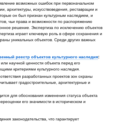
выявление возможных ошибок при первоначальном
и, архитектуры, искусствоведения, реставрации и
оторые он был признан культурным наследием, и
ктов, чьи права и возможности по распоряжению
конное решение. Экспертиза по исключению объектов
нта
спертиза играет ключевую роль в сфере сохранения и
храны уникальных объектов. Среди других важных
венный реестр объектов культурного наследия
:
 или научной ценности объекта перед его
ющими критериями культурного наследия.
ответствия разработанных проектов зон охраны
читывает градостроительные, архитектурные и
дится для обоснования изменения статуса объекта
переоценки его значимости в историческом и
дения законодательства, что гарантирует