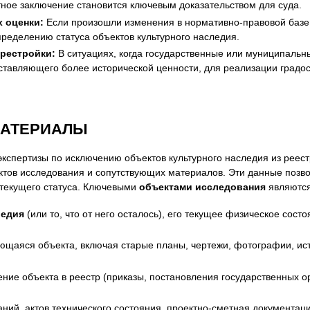
ртное заключение становится ключевым доказательством для суда.
х оценки:
Если произошли изменения в нормативно-правовой базе 
пределению статуса объектов культурного наследия.
рестройки:
В ситуациях, когда государственные или муниципальн
ставляющего более исторической ценности, для реализации градо
МАТЕРИАЛЫ
кспертизы по исключению объектов культурного наследия из реес
ов исследования и сопутствующих материалов. Эти данные позвол
 текущего статуса. Ключевыми
объектами исследования
являются
ледия
(или то, что от него осталось), его текущее физическое сост
ающаяся объекта, включая старые планы, чертежи, фотографии, ист
ние объекта в реестр (приказы, постановления государственных о
аний, актов технического состояния, проектно-сметная документа