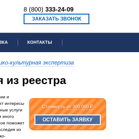
8 (800)
333-24-09
ЗАКАЗАТЬ ЗВОНОК
ВКА
КОНТАКТЫ
ормационное письмо для суда
ко-культурная экспертиза
едение экспертизы
 из реестра
ведение рецензии
рии и
ет интересы
Стоимость
от 300 000 ₽
ные услуги
и иного
ОСТАВИТЬ ЗАЯВКУ
рое поможет
аследия из
ко-