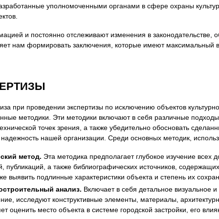
разработанные уполномоченными органами в сфере охраны культу
ктов.
ацией и постоянно отслеживают изменения в законодательстве, 
яет нам формировать заключения, которые имеют максимальный ве
ПЕРТИЗЫ
лиза при проведении экспертизы по исключению объектов культурн
нные методики. Эти методики включают в себя различные подходы
и технической точек зрения, а также убедительно обосновать сдел
надежность нашей организации. Среди основных методик, использ
ский метод.
Эта методика предполагает глубокое изучение всех д
й, публикаций, а также библиографических источников, содержащи
же выявить подлинные характеристики объекта и степень их сохран
остроительный анализ.
Включает в себя детальное визуальное и
ние, исследуют конструктивные элементы, материалы, архитектурн
ет оценить место объекта в системе городской застройки, его вли