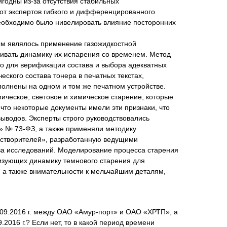
годны из-за отсутствия стабильных
 от экспертов гибкого и дифференцированного
 необходимо было нивелировать влияние посторонних
м являлось применение газожидкостной
живать динамику их испарения со временем. Метод
но для верификации состава и выбора адекватных
ского состава тонера в печатных текстах,
лнены на одном и том же печатном устройстве.
ическое, световое и химическое старение, которые
что некоторые документы имели эти признаки, что
ыводов. Эксперты строго руководствовались
» № 73-ФЗ, а также применяли методику
астворителей», разработанную ведущими
ва исследований. Моделирование процесса старения
изующих динамику темнового старения для
, а также внимательности к мельчайшим деталям,
9.09.2016 г. между ОАО «Амур-порт» и ОАО «ХРТП», а
.2016 г.? Если нет, то в какой период времени