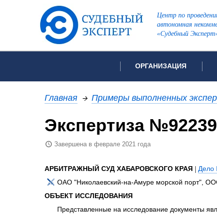
Центр по проведени
автономная некомме
«Судебный Эксперт
ОРГАНИЗАЦИЯ
Об организации
Список всех ви
Главная
→
Примеры выполненных экспе
Лицензии и аккредитации
Экспертиза №92239
Рекомендации арбитражн
Автороведческа
Отзывы
Завершена в феврале 2021 года
Видеотехническ
Для СМИ
Инженерно-тех
Вакансии
АРБИТРАЖНЫЙ СУД ХАБАРОВСКОГО КРАЯ
|
Дело
Лингвистическа
Политика конфиденциаль
ОАО "Николаевский-на-Амуре морской порт", ОО
Оценочная экс
ОБЪЕКТ ИССЛЕДОВАНИЯ
Пожарно-технич
Представленные на исследование документы явл