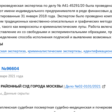
ерковедческая экспертиза по делу № А41-45291/20 была проведена
от имени индивидуального предпринимателя в ряде финансовых до
атированные 31 января 2018 года. Экспертом было проведено комп
м традиционных качественно-описательных и графических методов
 такого как микроскопы и криминалистические лупы. Работа включ
оставление их со свободными и экспериментальными образцами, п
ределению способа исполнения подписей и выявлению возможных 
ЗЫ
ская экспертиза
,
криминалистические экспертизы
,
идентификационн
 №96604
варе 2021 года
 РАЙОННЫЙ СУД ГОРОДА МОСКВЫ
|
Дело №02-0101/2021
ы
,
Данные скрыты
мплексная судебная посмертная судебно-медицинская и почеркове