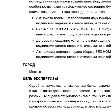
исследования признаков воздействия. Документы
Психиатрическа
особенности, такие как физическое состояние бу
Рецензия на эк
внимательно учтены при проведении анализа.
Фоноскопическа
Акт зачета взаимных требований двух юридиче
подписями черного и синего цвета, а также о
Экономическая
Письмо от 12.09.2016 исх. 19-18/188: 1 лис
цвета, рукописную подпись синего цвета и ру
Договор на оказание услуг по отстою судна о
подписями синего цвета и оттисками печатей
Акт приема-передачи судна (баржа БЕЗ НОМЕР
подписями синего цвета и оттисками печатей
ГОРОД
Москва
ЦЕЛЬ ЭКСПЕРТИЗЫ
Судебная комплексная экспертиза была назначен
в них, а также для выявления возможных призна
различных видов материалов письма, таких как 
и микроскопического исследования для оценки 
каждого объекта исследования для анализа давн