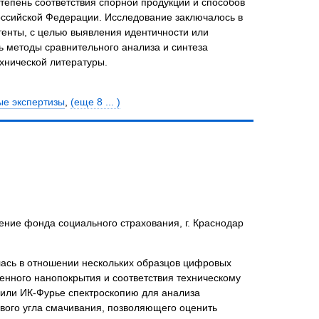
тепень соответствия спорной продукции и способов
Российской Федерации. Исследование заключалось в
тенты, с целью выявления идентичности или
ь методы сравнительного анализа и синтеза
хнической литературы.
ые экспертизы
,
(еще 8 ... )
ние фонда социального страхования, г. Краснодар
лась в отношении нескольких образцов цифровых
енного нанопокрытия и соответствия техническому
нили ИК-Фурье спектроскопию для анализа
евого угла смачивания, позволяющего оценить