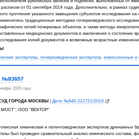
исполнителя рукописных записей и подписей, выполненных от име
и расписки от 01 сентября 2014 года. Дополнительно, в рамках су
ого прочтения указанного завещания субъектом исследования на о
рименялись традиционные методики почерковедческого исследован
рафических копий почерковых объектов, а также методы микроско
ставленных медицинских документов и заключения о состоянии зр
исследования копий документов и возможные возрастные изменени
ЗЫ
ческие экспертизы
,
почерковедческая экспертиза
,
комиссионные и 
 №83657
кабре 2020 года
СУД ГОРОДА МОСКВЫ
|
Дело №А40-221721/2019
 МОСТ", ООО "ВЕКТОР"
лексная химическая и патентоведческая экспертиза дренажных бр
тизы был проведен сравнительный анализ химического состава, фи