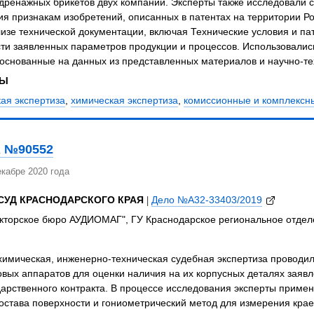
дренажных брикетов двух компаний. Эксперты также исследовали с
ия признакам изобретений, описанных в патентах на территории 
изе технической документации, включая Технические условия и па
ти заявленных параметров продукции и процессов. Использовалис
основанные на данных из представленных материалов и научно-те
ЗЫ
ая экспертиза
,
химическая экспертиза
,
комиссионные и комплексн
 №90552
кабре 2020 года
СУД КРАСНОДАРСКОГО КРАЯ
|
Дело №А32-33403/2019
кторское бюро АУДИОМАГ", ГУ Краснодарское региональное отделе
химическая, инженерно-техническая судебная экспертиза проводи
вых аппаратов для оценки наличия на их корпусных деталях заявл
арственного контракта. В процессе исследования эксперты приме
остава поверхности и гониометрический метод для измерения кра