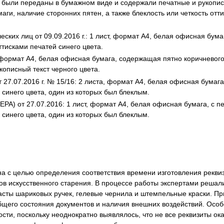
 были переданы в бумажном виде и содержали печатные и рукописны
я экспертиза
Психологическая экспертиза
маги, наличие сторонних пятен, а также блеклость или четкость от
спертное заключение
Строительная экспертиза
я экспертиза
Химическая экспертиза
ских лиц от 09.09.2016 г.: 1 лист, формат А4, белая офисная бум
ттисками печатей синего цвета.
 экспертиза
Экспертиза давности создания докуме
т, формат А4, белая офисная бумага, содержащая пятно коричневого
кописный текст черного цвета.
т 27.07.2016 г. № 15/16: 2 листа, формат А4, белая офисная бумаг
 синего цвета, один из которых был блеклым.
А) от 27.07.2016: 1 лист, формат А4, белая офисная бумага, с п
 синего цвета, один из которых был блеклым.
а с целью определения соответствия времени изготовления рекви
ков искусственного старения. В процессе работы экспертами решал
пасты шариковых ручек, гелевые чернила и штемпельные краски. 
общего состояния документов и наличия внешних воздействий. Ос
ости, поскольку неоднократно выявлялось, что не все реквизиты 