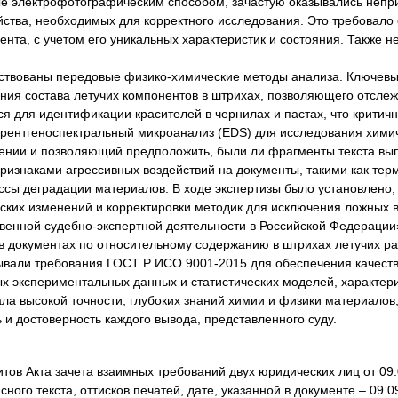
е электрофотографическим способом, зачастую оказывались непри
ства, необходимых для корректного исследования. Это требовало
ента, с учетом его уникальных характеристик и состояния. Также
ствованы передовые физико-химические методы анализа. Ключевы
ния состава летучих компонентов в штрихах, позволяющего отсле
я для идентификации красителей в чернилах и пастах, что критич
ентгеноспектральный микроанализ (EDS) для исследования химиче
ии и позволяющий предположить, были ли фрагменты текста выпо
изнаками агрессивных воздействий на документы, такими как терм
ссы деградации материалов. В ходе экспертизы было установлено, 
ких изменений и корректировки методик для исключения ложных в
венной судебно-экспертной деятельности в Российской Федерации
в документах по относительному содержанию в штрихах летучих р
ывали требования ГОСТ Р ИСО 9001-2015 для обеспечения качест
х экспериментальных данных и статистических моделей, характер
ла высокой точности, глубоких знаний химии и физики материалов
 и достоверность каждого вывода, представленного суду.
итов Акта зачета взаимных требований двух юридических лиц от 0
ого текста, оттисков печатей, дате, указанной в документе – 09.09