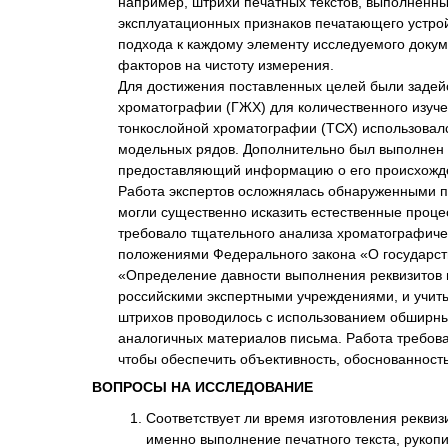
например, штрихи печатных текстов, выполненны
эксплуатационных признаков печатающего устрой
подхода к каждому элементу исследуемого докум
факторов на чистоту измерения.
Для достижения поставленных целей были задей
хроматографии (ГЖХ) для количественного изуче
тонкослойной хроматографии (ТСХ) использовалс
модельных рядов. Дополнительно был выполнен р
предоставляющий информацию о его происхожден
Работа экспертов осложнялась обнаруженными пр
могли существенно исказить естественные проце
требовало тщательного анализа хроматографичес
положениями Федерального закона «О государст
«Определение давности выполнения реквизитов 
российскими экспертными учреждениями, и учит
штрихов проводилось с использованием обширны
аналогичных материалов письма. Работа требова
чтобы обеспечить объективность, обоснованность
ВОПРОСЫ НА ИССЛЕДОВАНИЕ
Соответствует ли время изготовления реквиз
именно выполнение печатного текста, рукописн