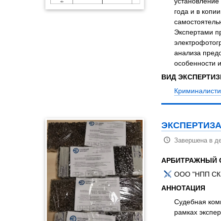
установление 
года и в копи
самостоятельн
Экспертами п
электрофотог
анализа предо
особенности 
ВИД ЭКСПЕРТИ
Криминалисти
ЭКСПЕРТИЗА
Завершена в де
АРБИТРАЖНЫЙ 
ООО "НПП СК
АННОТАЦИЯ
Судебная комп
рамках экспер