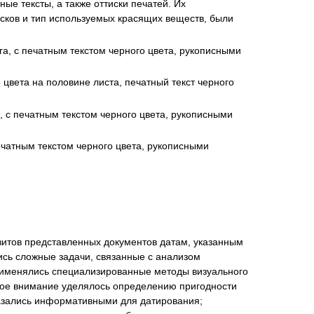
е тексты, а также оттиски печатей. Их
тисков и тип используемых красящих веществ, были
ага, с печатным текстом черного цвета, рукописными
нта
 цвета на половине листа, печатный текст черного
а, с печатным текстом черного цвета, рукописными
ечатным текстом черного цвета, рукописными
зитов представленных документов датам, указанным
ись сложные задачи, связанные с анализом
Применялись специализированные методы визуального
обое внимание уделялось определению пригодности
оказались информативными для датирования;