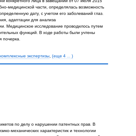
ни конкретного лица в завещании от 07 июля 2015
дебно-медицинской части, определялась возможность
пределенную дату, с учетом его заболеваний глаз.
ия, адаптации для анализа
пии. Медицинское исследование проводилось путем
ительных функций. В ходе работы были учтены
я почерка.
комплексные экспертизы
,
(еще 4 ... )
икетов по делу о нарушении патентных прав. В
зико-механических характеристик и технологии