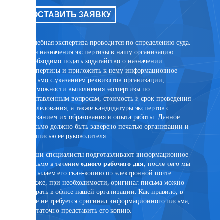
цов для
ОСТАВИТЬ ЗАЯВКУ
ОСТ
ли иных
та
Судебная экспертиза проводится по определению суда.
Внесуде
Для назначения экспертизы в нашу организацию
договор
необходимо подать ходатайство о назначении
заключе
экспертизы и приложить к нему информационное
лицом. 
письмо с указанием реквизитов организации,
присутс
возможности выполнения экспертизы по
случае 
поставленным вопросам, стоимость и срок проведения
эксперт
исследования, а также кандидатуры экспертов с
помощи 
указанием их образования и опыта работы. Данное
PonyExpr
письмо должно быть заверено печатью организации и
подписью ее руководителя.
Наши специалисты подготавливают информационное
письмо в течение
одного рабочего дня
, после чего мы
ртного
высылаем его скан-копию по электронной почте.
Также, при необходимости, оригинал письма можно
забрать в офисе нашей организации. Как правило, в
суде не требуется оригинал информационного письма,
достаточно представить его копию.