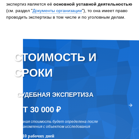
экспертиз является её
основной уставной деятельностью
(см. раздел "
Документы организации
"), то она имеет право
проводить экспертизы в том числе и по уголовным делам.
СТОИМОСТЬ И
СРОКИ
СУДЕБНАЯ ЭКСПЕРТИЗА
ВНЕ
два раза
ОТ 30 000 ₽
ОТ 
точная стоимость будет определена после
точная 
ознакомления с объектом исследования
ознаком
от 10 рабочих дней
от 10 р