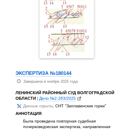
ЭКСП
Зав
АРБИТ
|
Дело 
ООО
ОБ
КО
АННОТ
Суд
опр
вып
ЭКСПЕРТИЗА №180144
Орг
сог
Завершена в ноябре 2025 года
сис
исс
ЛЕНИНСКИЙ РАЙОННЫЙ СУД ВОЛГОГРАДСКОЙ
пре
ОБЛАСТИ
|
Дело №2-283/2025
ана
Данные скрыты
, СНТ "Заплавинские горки"
обр
АННОТАЦИЯ
осп
исп
Была проведена повторная судебная
опи
почерковедческая экспертиза, направленная