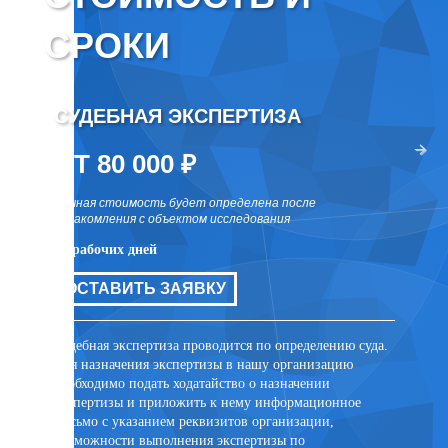
СРОКИ
СУДЕБНАЯ ЭКСПЕРТИЗА
ВНЕ
два раза
ОТ 80 000 ₽
ОТ 
точная стоимость будет определена после
точная 
ознакомления с объектом исследования
ознаком
10 рабочих дней
10 рабо
цов для
ОСТАВИТЬ ЗАЯВКУ
ОСТ
ли иных
та
Судебная экспертиза проводится по определению суда.
Внесуде
Для назначения экспертизы в нашу организацию
договор
необходимо подать ходатайство о назначении
заключе
экспертизы и приложить к нему информационное
лицом. 
письмо с указанием реквизитов организации,
присутс
возможности выполнения экспертизы по
случае 