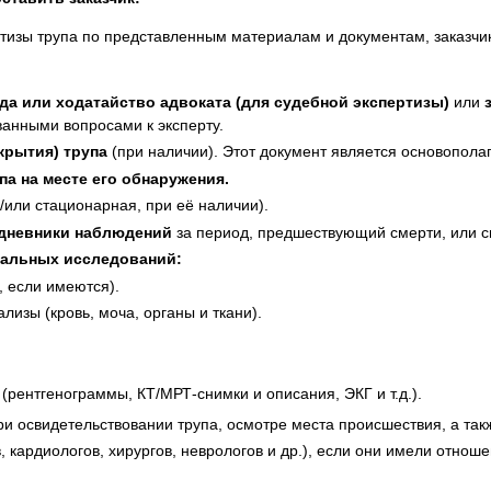
ртизы трупа по представленным материалам и документам, заказчи
да или ходатайство адвоката (для судебной экспертизы)
или
анными вопросами к эксперту.
крытия) трупа
(при наличии). Этот документ является основопол
а на месте его обнаружения.
или стационарная, при её наличии).
 дневники наблюдений
за период, предшествующий смерти, или с
тальных исследований:
, если имеются).
лизы (кровь, моча, органы и ткани).
рентгенограммы, КТ/МРТ-снимки и описания, ЭКГ и т.д.).
ри освидетельствовании трупа, осмотре места происшествия, а та
, кардиологов, хирургов, неврологов и др.), если они имели отнош