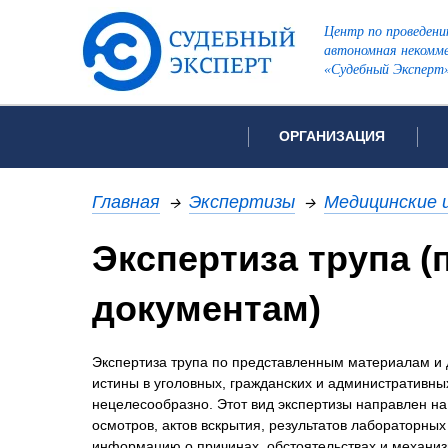
Центр по проведени
автономная некомме
«Судебный Эксперт
ОРГАНИЗАЦИЯ
Об организации
Список всех ви
Главная
→
Экспертизы
→
Медицинские 
Лицензии и аккредитации
Экспертиза трупа 
Рекомендации арбитражн
Автороведческа
Отзывы
документам)
Видеотехническ
Для СМИ
Инженерно-тех
Вакансии
Экспертиза трупа по представленным материалам и 
Лингвистическа
Политика конфиденциаль
истины в уголовных, гражданских и административны
Оценочная экс
нецелесообразно. Этот вид экспертизы направлен н
осмотров, актов вскрытия, результатов лабораторны
Пожарно-технич
информацию о причинах, обстоятельствах и механизм