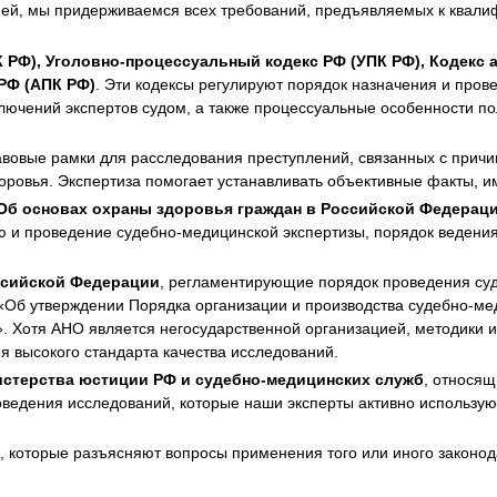
ией, мы придерживаемся всех требований, предъявляемых к квалиф
 РФ), Уголовно-процессуальный кодекс РФ (УПК РФ), Кодекс
РФ (АПК РФ)
. Эти кодексы регулируют порядок назначения и пров
ключений экспертов судом, а также процессуальные особенности п
авовые рамки для расследования преступлений, связанных с причин
доровья. Экспертиза помогает устанавливать объективные факты, 
«Об основах охраны здоровья граждан в Российской Федерац
ю и проведение судебно-медицинской экспертизы, порядок ведени
ссийской Федерации
, регламентирующие порядок проведения суд
Об утверждении Порядка организации и производства судебно-мед
 Хотя АНО является негосударственной организацией, методики и 
я высокого стандарта качества исследований.
истерства юстиции РФ и судебно-медицинских служб
, относящ
оведения исследований, которые наши эксперты активно использу
, которые разъясняют вопросы применения того или иного законод