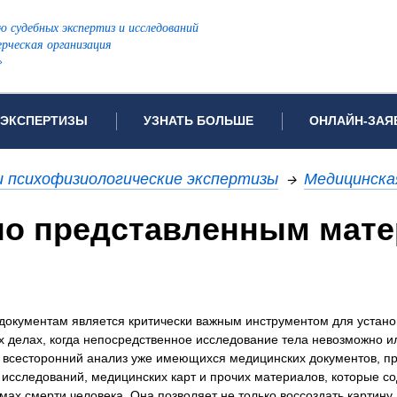
ю судебных экспертиз и исследований
рческая организация
»
ЭКСПЕРТИЗЫ
УЗНАТЬ БОЛЬШЕ
ОНЛАЙН-ЗАЯ
дов проводимых экспертиз
Примеры выполненных экспертиз
Заявка на инф
и психофизиологические экспертизы
→
Медицинска
Видео
Заявка на пров
ПОПУЛЯРНЫЕ ВИДЫ ЭКСПЕРТИЗ:
(по представленным мат
ых судов
Частые вопросы
Заявка на про
я экспертиза
Автотехническая экспертиза
Законодательная база
Задать вопрос
ая экспертиза
Генетическая экспертиза
ническая экспертиза
Компьютерно-техническая экспертиза
документам является критически важным инструментом для устан
я экспертиза
Медицинская экспертиза
ности
х делах, когда непосредственное исследование тела невозможно и
пертиза
Патентоведческая экспертиза
а всесторонний анализ уже имеющихся медицинских документов, п
х исследований, медицинских карт и прочих материалов, которые с
еская экспертиза
Почерковедческая экспертиза
ах смерти человека. Она позволяет не только воссоздать картину