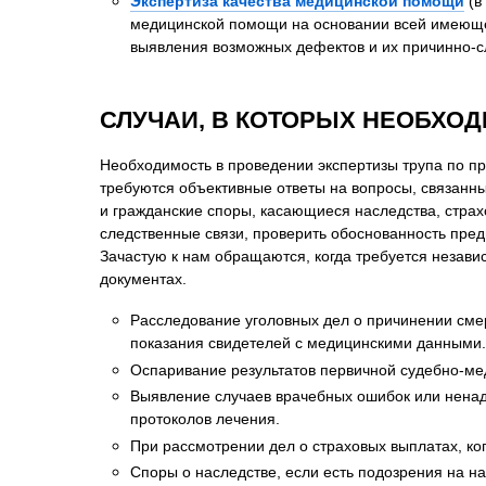
Экспертиза качества медицинской помощи
(в
медицинской помощи на основании всей имеющей
выявления возможных дефектов и их причинно-с
СЛУЧАИ, В КОТОРЫХ НЕОБХО
Необходимость в проведении экспертизы трупа по п
требуются объективные ответы на вопросы, связанные
и гражданские споры, касающиеся наследства, стра
следственные связи, проверить обоснованность пред
Зачастую к нам обращаются, когда требуется незав
документах.
Расследование уголовных дел о причинении смер
показания свидетелей с медицинскими данными.
Оспаривание результатов первичной судебно-мед
Выявление случаев врачебных ошибок или ненад
протоколов лечения.
При рассмотрении дел о страховых выплатах, ког
Споры о наследстве, если есть подозрения на н