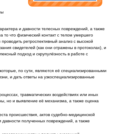
ны
арактера и давности телесных повреждений, а также
нта
а то что физический контакт с телом умершего
м проводить ретроспективный анализ с высокой
ания свидетелей (как они отражены в протоколах), и
ексный подход и скрупулёзность в работе с
которые, по сути, являются её специализированными
изни, и дать ответы на узкоспециализированные
оцессах, травматических воздействиях или иных
ы, но и выявление её механизма, а также оценка
ста происшествия, актов судебно-медицинской
и давности полученных повреждений, а также