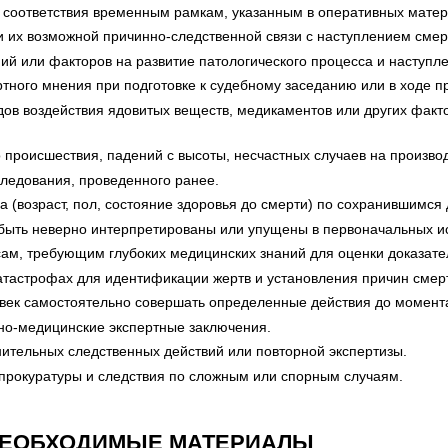
е соответствия временным рамкам, указанным в оперативных матер
 их возможной причинно-следственной связи с наступлением смер
й или факторов на развитие патологического процесса и наступле
тного мнения при подготовке к судебному заседанию или в ходе п
дов воздействия ядовитых веществ, медикаментов или других факт
о происшествия, падений с высоты, несчастных случаев на произв
следования, проведенного ранее.
 (возраст, пол, состояние здоровья до смерти) по сохранившимся
 быть неверно интерпретированы или упущены в первоначальных и
сам, требующим глубоких медицинских знаний для оценки доказател
атастрофах для идентификации жертв и установления причин смер
овек самостоятельно совершать определенные действия до момента
но-медицинские экспертные заключения.
тельных следственных действий или повторной экспертизы.
 прокуратуры и следствия по сложным или спорным случаям.
НЕОБХОДИМЫЕ МАТЕРИАЛЫ