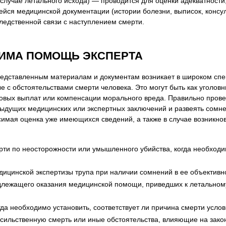
 случае летального исхода) — проводится для оценки адекватности
ся медицинской документации (истории болезни, выписок, консул
ледственной связи с наступлением смерти.
ДИМА ПОМОЩЬ ЭКСПЕРТА
редставленным материалам и документам возникает в широком спек
 с обстоятельствами смерти человека. Это могут быть как уголовны
ховых выплат или компенсации морального вреда. Правильно прове
ыдущих медицинских или экспертных заключений и развеять сомнени
исимая оценка уже имеющихся сведений, а также в случае возникн
ти по неосторожности или умышленного убийства, когда необходим
ицинской экспертизы трупа при наличии сомнений в ее объективно
лежащего оказания медицинской помощи, приведших к летальному 
да необходимо установить, соответствует ли причина смерти услов
асильственную смерть или иные обстоятельства, влияющие на зак