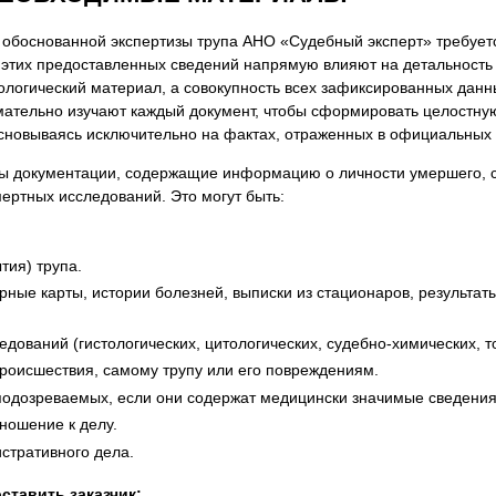
 обоснованной экспертизы трупа АНО «Судебный эксперт» требует
а этих предоставленных сведений напрямую влияют на детальность
ологический материал, а совокупность всех зафиксированных дан
мательно изучают каждый документ, чтобы сформировать целостную
сновываясь исключительно на фактах, отраженных в официальных 
 документации, содержащие информацию о личности умершего, со
ертных исследований. Это могут быть:
.
тия) трупа.
ые карты, истории болезней, выписки из стационаров, результат
ований (гистологических, цитологических, судебно-химических, то
роисшествия, самому трупу или его повреждениям.
 подозреваемых, если они содержат медицински значимые сведения
ношение к делу.
стративного дела.
тавить заказчик: