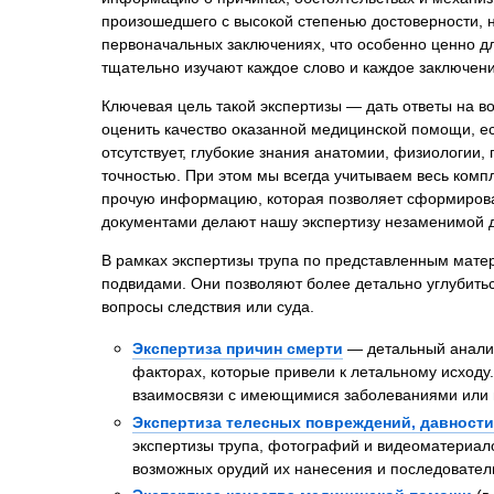
Психиатрическа
произошедшего с высокой степенью достоверности, н
первоначальных заключениях, что особенно ценно 
Рецензия на эк
тщательно изучают каждое слово и каждое заключени
Фоноскопическа
Ключевая цель такой экспертизы — дать ответы на в
Экономическая
оценить качество оказанной медицинской помощи, ес
отсутствует, глубокие знания анатомии, физиологии
точностью. При этом мы всегда учитываем весь комп
прочую информацию, которая позволяет сформироват
документами делают нашу экспертизу незаменимой дл
В рамках экспертизы трупа по представленным мате
подвидами. Они позволяют более детально углубитьс
вопросы следствия или суда.
Экспертиза причин смерти
— детальный анализ
факторах, которые привели к летальному исходу
взаимосвязи с имеющимися заболеваниями или 
Экспертиза телесных повреждений, давности
экспертизы трупа, фотографий и видеоматериало
возможных орудий их нанесения и последователь