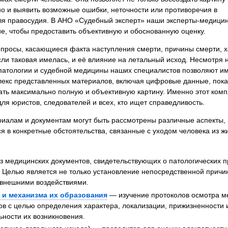
я экспертиза
Психологическая экспертиза
о и выявить возможные ошибки, неточности или противоречия в
для правосудия. В АНО «Судебный эксперт» наши эксперты-медици
спертное заключение
Строительная экспертиза
е, чтобы предоставить объективную и обоснованную оценку.
я экспертиза
Химическая экспертиза
опросы, касающиеся факта наступления смерти, причины смерти, х
 экспертиза
Экспертиза давности создания докуме
ли таковая имелась, и её влияние на летальный исход. Несмотря н
, патологии и судебной медицины наших специалистов позволяют и
лекс представленных материалов, включая цифровые данные, показ
ь максимально полную и объективную картину. Именно этот компл
я юристов, следователей и всех, кто ищет справедливость.
риалам и документам могут быть рассмотрены различные аспекты, 
я в конкретные обстоятельства, связанные с уходом человека из ж
 медицинских документов, свидетельствующих о патологических пр
. Целью является не только установление непосредственной причин
внешними воздействиями.
 и механизма их образования
— изучение протоколов осмотра ме
в с целью определения характера, локализации, прижизненности 
ности их возникновения.