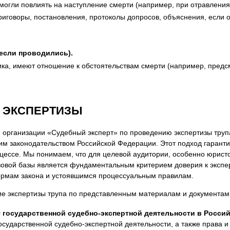
 могли повлиять на наступление смерти (например, при отравления
риговоры, постановления, протоколы допросов, объяснения, если 
(если проводились).
чика, имеют отношение к обстоятельствам смерти (например, предс
 ЭКСПЕРТИЗЫ
 организации «Судебный эксперт» по проведению экспертизы тру
им законодательством Российской Федерации. Этот подход гарант
цессе. Мы понимаем, что для целевой аудитории, особенно юристо
вовой базы является фундаментальным критерием доверия к экспе
ормам закона и устоявшимся процессуальным правилам.
 экспертизы трупа по представленным материалам и документам,
О государственной судебно-экспертной деятельности в Росс
сударственной судебно-экспертной деятельности, а также права и