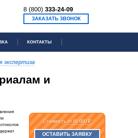
8 (800)
333-24-09
ЗАКАЗАТЬ ЗВОНОК
ВКА
КОНТАКТЫ
ормационное письмо для суда
я экспертиза
едение экспертизы
ериалам и
ведение рецензии
овления
ли
Стоимость
от 80 000 ₽
ротоколов
одержат
ОСТАВИТЬ ЗАЯВКУ