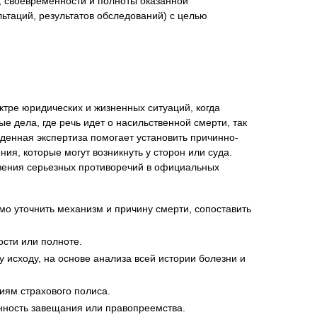
, своевременности и полноты оказанной
ьтаций, результатов обследований) с целью
тре юридических и жизненных ситуаций, когда
е дела, где речь идет о насильственной смерти, так
денная экспертиза помогает установить причинно-
я, которые могут возникнуть у сторон или суда.
овения серьезных противоречий в официальных
о уточнить механизм и причину смерти, сопоставить
сти или полноте.
исходу, на основе анализа всей истории болезни и
иям страхового полиса.
онность завещания или правопреемства.