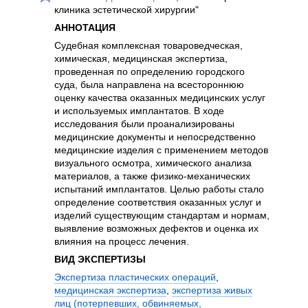
воз
клиника эстетической хирургии"
про
АННОТАЦИЯ
здо
Судебная комплексная товароведческая,
с в
химическая, медицинская экспертиза,
ожи
проведенная по определению городского
экс
суда, была направлена на всестороннюю
мед
оценку качества оказанных медицинских услуг
дан
и используемых имплантатов. В ходе
спе
исследования были проанализированы
ВИ
медицинские документы и непосредственно
Мед
медицинские изделия с применением методов
пси
визуального осмотра, химического анализа
пла
материалов, а также физико-механических
испытаний имплантатов. Целью работы стало
определение соответствия оказанных услуг и
изделий существующим стандартам и нормам,
выявление возможных дефектов и оценка их
влияния на процесс лечения.
ВИД ЭКСПЕРТИЗЫ
Экспертиза пластических операций
,
медицинская экспертиза
,
экспертиза живых
лиц (потерпевших, обвиняемых,