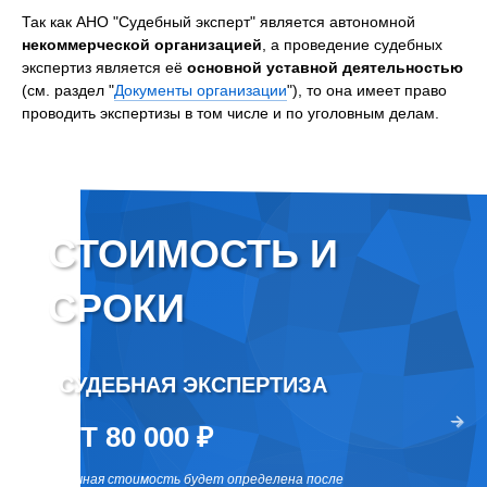
Так как АНО "Судебный эксперт" является автономной
некоммерческой организацией
, а проведение судебных
экспертиз является её
основной уставной деятельностью
(см. раздел "
Документы организации
"), то она имеет право
проводить экспертизы в том числе и по уголовным делам.
СТОИМОСТЬ И
СРОКИ
СУДЕБНАЯ ЭКСПЕРТИЗА
ВНЕ
два раза
ОТ 80 000 ₽
ОТ 
точная стоимость будет определена после
точная 