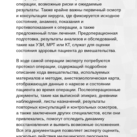
их дост
о
операции, возможные риски и ожидаемые
руковод
результаты. Также крайне важны первичный осмотр
законом
), это
и консультации хирурга, где фиксируется исходное
эксперт
состояние, анамнез, показания и
до обра
противопоказания к операции, а также
урегули
ть, были
предложенный план лечения. Предоперационная
весомы
иски и
подготовка, результаты анализов и обследований,
обоснов
такие как УЗИ, МРТ или КТ, служат для оценки
рассмат
твует
состояния здоровья пациента до вмешательства.
доказат
ной
которые
В ходе самой операции эксперту потребуются
Основн
, если
протокол операции, содержащий подробное
эксперт
описание хода вмешательства, используемых
медицин
ние
материалов и методик, анестезиологическая карта,
объекти
 стать
отображающая данные о наркозе и состоянии
специал
решении
пациента во время операции. Послеоперационные
облада
енных
документы, такие как выписной эпикриз, дневники
определ
 речь не
наблюдений, листы назначений, результаты
выполн
повторных консультаций и контрольных осмотров,
ли дей
а также заключения других специалистов, если они
стандар
ребуется
привлекались, помогут отследить динамику
рекомен
ю
восстановления и выявить возможные осложнения.
и степе
ория
Вся эта документация позволяет эксперту оценить,
и его в
зультаты
насколько действия медицинского персонала