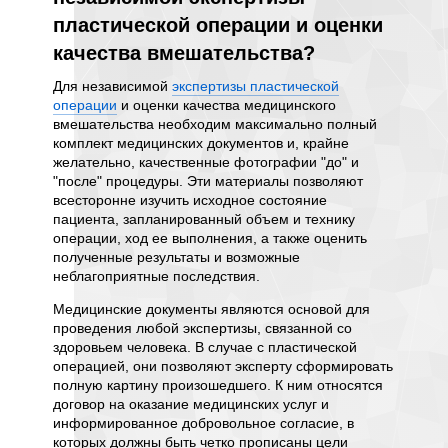
пластической операции и оценки
взыс
качества вмешательства?
комп
плас
х
Для независимой
экспертизы пластической
ю или
операции
и оценки качества медицинского
Нет, за
тической
вмешательства необходим максимально полный
пластич
комплект медицинских документов и, крайне
наиболе
желательно, качественные фотографии "до" и
призна
"после" процедуры. Эти материалы позволяют
взыскан
всесторонне изучить исходное состояние
некачес
пациента, запланированный объем и технику
в себя
операции, ход ее выполнения, а также оценить
В Росси
полученные результаты и возможные
многом 
неблагоприятные последствия.
сторон 
виям и
означае
Медицинские документы являются основой для
показан
проведения любой экспертизы, связанной со
заключе
ниям,
здоровьем человека. В случае с пластической
установ
операцией, они позволяют эксперту сформировать
или сос
полную картину произошедшего. К ним относятся
объекти
договор на оказание медицинских услуг и
предста
 точки
информированное добровольное согласие, в
относим
вленным
которых должны быть четко прописаны цели