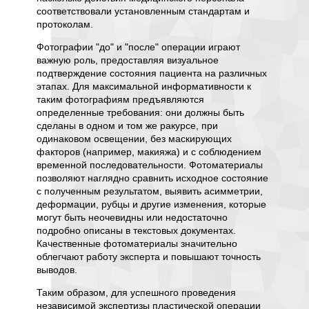
выражен
х услуг
соответствовали установленным стандартам и
функцио
рации, а
протоколам.
существ
огут
связь 
е
Фотографии "до" и "после" операции играют
или деф
.
важную роль, предоставляя визуальное
для па
анию
подтверждение состояния пациента на различных
Эти ме
этапах. Для максимальной информативности к
на кото
го
таким фотографиям предъявляются
решени
ым
определенные требования: они должны быть
сделаны в одном и том же ракурсе, при
Вопрос 
одинаковом освещении, без маскирующих
компен
и
факторов (например, макияжа) и с соблюдением
услугу 
аю,
временной последовательности. Фотоматериалы
подхода
и
позволяют наглядно сравнить исходное состояние
обстоят
с полученным результатом, выявить асимметрии,
являет
огут
деформации, рубцы и другие изменения, которые
подтвер
дования
могут быть неочевидны или недостаточно
вреда, 
подробно описаны в текстовых документах.
вреда о
Качественные фотоматериалы значительно
учитыва
облегчают работу эксперта и повышают точность
установ
выводов.
нравств
тревогу
Таким образом, для успешного проведения
потерю 
независимой экспертизы пластической операции