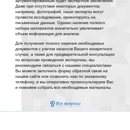
аргументированным будет экспертное заключение.
медицин
Даже при отсутствии некоторых документов,
медицин
например, фотографий, наши эксперты могут
протоко
провести исследование, ориентируясь на
резуль
письменные данные. Однако наличие полного
послеоп
набора материалов значительно увеличивает
также ф
объем информации для анализа.
после в
внимани
Для получения точного перечня необходимых
информ
документов с учетом нюансов Вашего конкретного
содерж
случая, а также для предварительной консультации
возможн
по вопросам проведения экспертизы, мы
альтерн
рекомендуем связаться с нашими специалистами.
коррект
Вы можете заполнить форму обратной связи на
которые
нашем сайте или позвонить нам по указанному
как име
телефону, и мы оперативно проконсультируем Вас
исследо
и поможем собрать все необходимые материалы.
заключе
всесто
докумен
Все вопросы
Следует
противо
объекти
назнач