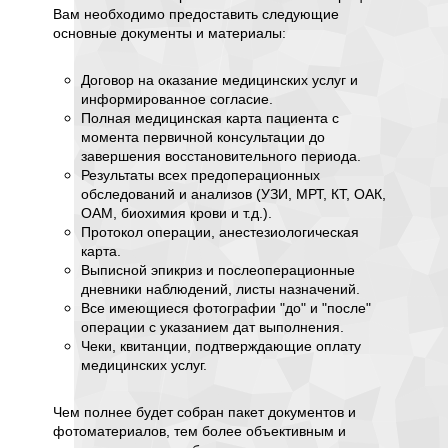
дезада
Вам необходимо предоставить следующие
результ
основные документы и материалы:
такие ф
потерпе
Договор на оказание медицинских услуг и
его ква
информированное согласие.
своевр
Полная медицинская карта пациента с
информ
момента первичной консультации до
результ
завершения восстановительного периода.
вниман
Результаты всех предоперационных
соглас
обследований и анализов (УЗИ, МРТ, КТ, ОАК,
эксперт
ОАМ, биохимия крови и т.д.).
медици
Протокол операции, анестезиологическая
выписки
карта.
показан
Выписной эпикриз и послеоперационные
целесоо
дневники наблюдений, листы назначений.
фото- 
Все имеющиеся фотографии "до" и "после"
изменен
операции с указанием дат выполнения.
Чеки, квитанции, подтверждающие оплату
Для ма
медицинских услуг.
независ
обеспеч
ценност
Чем полнее будет собран пакет документов и
предос
фотоматериалов, тем более объективным и
комплек