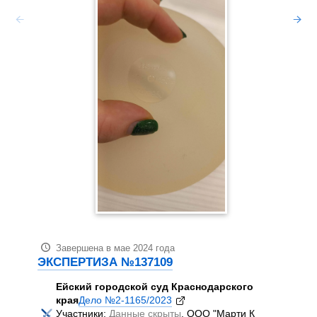
Зав
ЭКСП
Цен
Кал
Уча
АН
Про
мед
гра
кач
пла
исс
пол
мат
фот
Завершена в мае 2024 года
про
ЭКСПЕРТИЗА №137109
бле
опр
Ейский городской суд Краснодарского
хир
края
Дело №2-1165/2023
леч
Участники:
Данные скрыты
, ООО "Марти К