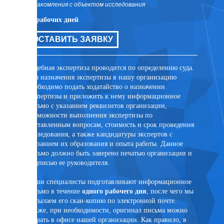
ознакомления с объектом исследования
ознаком
10 рабочих дней
10 рабо
цов для
ОСТАВИТЬ ЗАЯВКУ
ОСТ
ли иных
та
Судебная экспертиза проводится по определению суда.
Внесуде
Для назначения экспертизы в нашу организацию
договор
необходимо подать ходатайство о назначении
заключе
экспертизы и приложить к нему информационное
лицом. 
письмо с указанием реквизитов организации,
присутс
возможности выполнения экспертизы по
случае 
поставленным вопросам, стоимость и срок проведения
эксперт
исследования, а также кандидатуры экспертов с
помощи 
указанием их образования и опыта работы. Данное
PonyExpr
письмо должно быть заверено печатью организации и
подписью ее руководителя.
Наши специалисты подготавливают информационное
письмо в течение
одного рабочего дня
, после чего мы
ртного
высылаем его скан-копию по электронной почте.
Также, при необходимости, оригинал письма можно
забрать в офисе нашей организации. Как правило, в