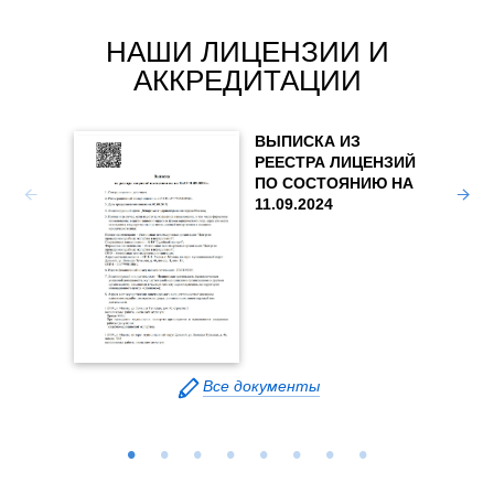
результ
значени
наличи
НАШИ ЛИЦЕНЗИИ И
экспер
АККРЕДИТАЦИИ
благопр
основой
ВЫПИСКА ИЗ
Для пол
РЕЕСТРА ЛИЦЕНЗИЙ
вашему
ПО СОСТОЯНИЮ НА
проведе
Медиц
11.09.2024
расчета
прове
нашими
право
форму о
других
по указ
содейст
формул
Все документы