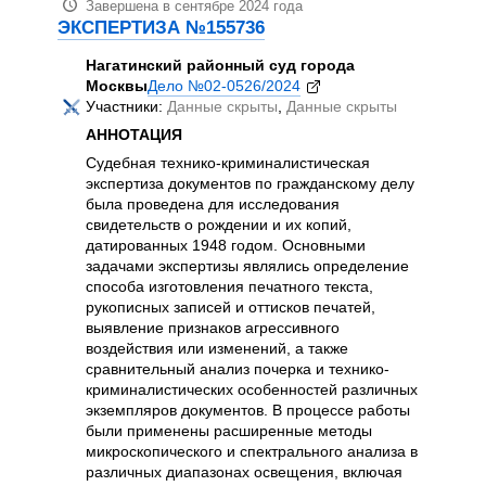
АН
Завершена в сентябре 2024 года
ЭКСПЕРТИЗА №155736
Суд
ауд
Нагатинский районный суд города
нов
Москвы
Дело №02-0526/2024
тел
Участники:
Данные скрыты
,
Данные скрыты
Экс
АННОТАЦИЯ
лин
при
Судебная технико-криминалистическая
дек
экспертиза документов по гражданскому делу
ана
была проведена для исследования
син
свидетельств о рождении и их копий,
Исс
датированных 1948 годом. Основными
нег
задачами экспертизы являлись определение
пре
способа изготовления печатного текста,
нап
рукописных записей и оттисков печатей,
исп
выявление признаков агрессивного
мет
воздействия или изменений, а также
сравнительный анализ почерка и технико-
ВИ
криминалистических особенностей различных
Экс
экземпляров документов. В процессе работы
фот
были применены расширенные методы
вид
микроскопического и спектрального анализа в
различных диапазонах освещения, включая