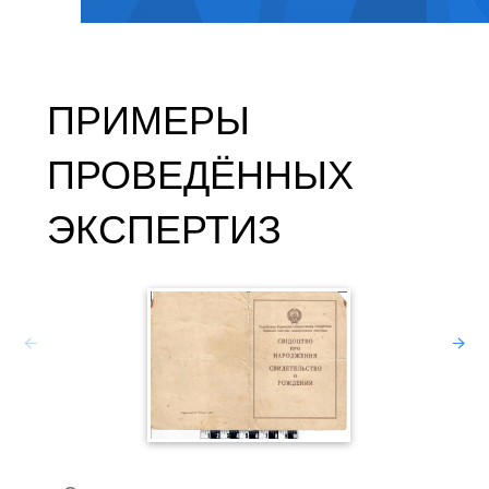
ПРИМЕРЫ
ПРОВЕДЁННЫХ
ЭКСПЕРТИЗ
Зав
ЭКСП
Южн
Сах
Уча