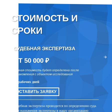
СТОИМОСТЬ И
СРОКИ
СУДЕБНАЯ ЭКСПЕРТИЗА
ВНЕ
два раза
ОТ 50 000 ₽
ОТ 
точная стоимость будет определена после
точная 
ознакомления с объектом исследования
ознаком
10 рабочих дней
10 рабо
цов для
ОСТАВИТЬ ЗАЯВКУ
ОСТ
ли иных
та
Судебная экспертиза проводится по определению суда.
Внесуде
Для назначения экспертизы в нашу организацию
договор