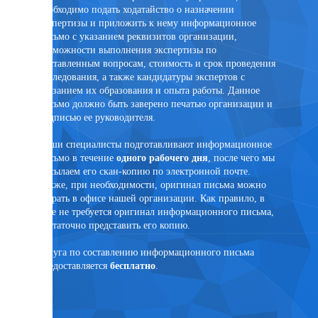
необходимо подать ходатайство о назначении
заключе
экспертизы и приложить к нему информационное
лицом. 
письмо с указанием реквизитов организации,
присутс
возможности выполнения экспертизы по
случае 
поставленным вопросам, стоимость и срок проведения
эксперт
исследования, а также кандидатуры экспертов с
помощи 
указанием их образования и опыта работы. Данное
PonyExpr
письмо должно быть заверено печатью организации и
подписью ее руководителя.
Наши специалисты подготавливают информационное
письмо в течение
одного рабочего дня
, после чего мы
ртного
высылаем его скан-копию по электронной почте.
Также, при необходимости, оригинал письма можно
забрать в офисе нашей организации. Как правило, в
суде не требуется оригинал информационного письма,
достаточно представить его копию.
язанным
Услуга по составлению информационного письма
предоставляется
бесплатно
.