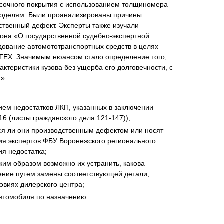
асочного покрытия с использованием толщиномера
моделям. Были проанализированы причины
ственный дефект. Эксперты также изучали
она «О государственной судебно-экспертной
дование автомототранспортных средств в целях
ATEX. Значимым нюансом стало определение того,
теристики кузова без ущерба его долговечности, с
».
ием недостатков ЛКП, указанных в заключении
6 (листы гражданского дела 121-147));
тся ли они производственным дефектом или носят
ния экспертов ФБУ Воронежского регионального
я недостатка;
ким образом возможно их устранить, какова
нение путем замены соответствующей детали;
овиях дилерского центра;
автомобиля по назначению.