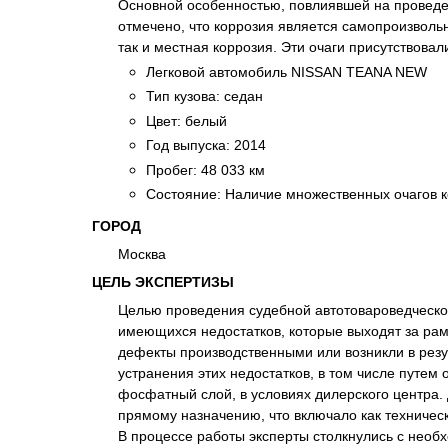
Основной особенностью, повлиявшей на проведен
Психиатрическа
отмечено, что коррозия является самопроизвол
Рецензия на эк
так и местная коррозия. Эти очаги присутствовал
Фоноскопическа
Легковой автомобиль NISSAN TEANA NEW
Тип кузова: седан
Экономическая
Цвет: белый
Год выпуска: 2014
Пробег: 48 033 км
Состояние: Наличие множественных очагов к
ГОРОД
Москва
ЦЕЛЬ ЭКСПЕРТИЗЫ
Целью проведения судебной автотовароведческой
имеющихся недостатков, которые выходят за ра
дефекты производственными или возникли в резу
устранения этих недостатков, в том числе путем
фосфатный слой, в условиях дилерского центра.
прямому назначению, что включало как техническ
В процессе работы эксперты столкнулись с необх