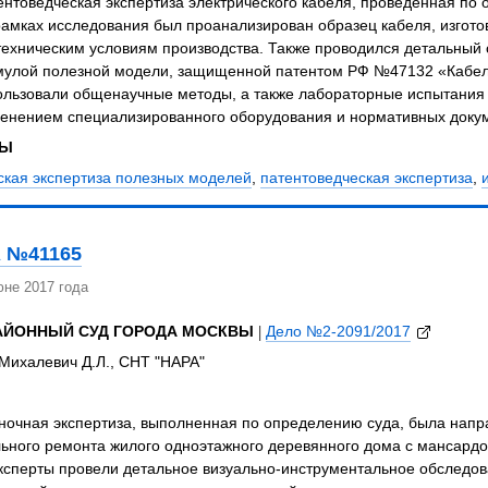
нтоведческая экспертиза электрического кабеля, проведенная по
рамках исследования был проанализирован образец кабеля, изгото
техническим условиям производства. Также проводился детальный 
мулой полезной модели, защищенной патентом РФ №47132 «Кабель 
ользовали общенаучные методы, а также лабораторные испытания 
менением специализированного оборудования и нормативных докум
ЗЫ
ская экспертиза полезных моделей
,
патентоведческая экспертиза
,
 №41165
не 2017 года
РАЙОННЫЙ СУД ГОРОДА МОСКВЫ
|
Дело №2-2091/2017
 Михалевич Д.Л., СНТ "НАРА"
ночная экспертиза, выполненная по определению суда, была напр
ьного ремонта жилого одноэтажного деревянного дома с мансардо
ксперты провели детальное визуально-инструментальное обследов