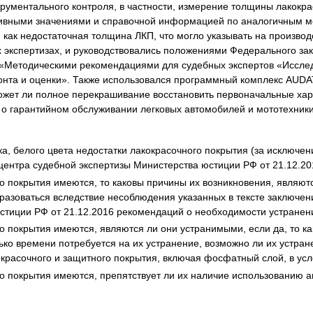
рументального контроля, в частности, измерение толщины лакокр
тивными значениями и справочной информацией по аналогичным 
 как недостаточная толщина ЛКП, что могло указывать на производ
экспертизах, и руководствовались положениями Федерального зак
е «Методическими рекомендациями для судебных экспертов «Иссле
онта и оценки». Также использовался программный комплекс AUD
жет ли полное перекрашивание восстановить первоначальные харак
о гарантийном обслуживании легковых автомобилей и мототехники
а, белого цвета недостатки лакокрасочного покрытия (за исключен
ентра судебной экспертизы Министерства юстиции РФ от 21.12.201
го покрытия имеются, то каковы причины их возникновения, являю
бразоваться вследствие несоблюдения указанных в тексте заключе
стиции РФ от 21.12.2016 рекомендаций о необходимости устранени
го покрытия имеются, являются ли они устранимыми, если да, то ка
ько времени потребуется на их устранение, возможно ли их устра
красочного и защитного покрытия, включая фосфатный слой, в усл
го покрытия имеются, препятствует ли их наличие использованию 