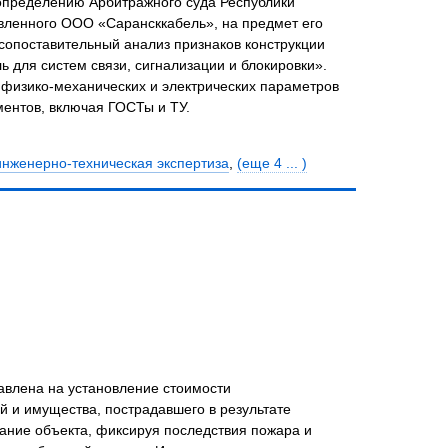
 определению Арбитражного суда Республики
вленного ООО «Сарансккабель», на предмет его
сопоставительный анализ признаков конструкции
для систем связи, сигнализации и блокировки».
физико-механических и электрических параметров
ентов, включая ГОСТы и ТУ.
инженерно-техническая экспертиза
,
(еще 4 ... )
авлена на установление стоимости
й и имущества, пострадавшего в результате
ание объекта, фиксируя последствия пожара и