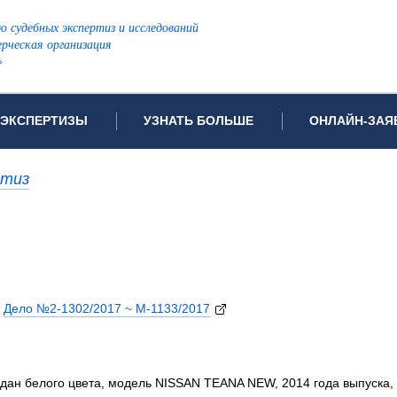
ю судебных экспертиз и исследований
рческая организация
»
ЭКСПЕРТИЗЫ
УЗНАТЬ БОЛЬШЕ
ОНЛАЙН-ЗАЯ
дов проводимых экспертиз
Примеры выполненных экспертиз
Заявка на инф
ртиз
Видео
Заявка на пров
ПОПУЛЯРНЫЕ ВИДЫ ЭКСПЕРТИЗ:
ых судов
Частые вопросы
Заявка на про
я экспертиза
Автотехническая экспертиза
Законодательная база
Задать вопрос
ая экспертиза
Генетическая экспертиза
ническая экспертиза
Компьютерно-техническая экспертиза
|
Дело №2-1302/2017 ~ М-1133/2017
я экспертиза
Медицинская экспертиза
ности
пертиза
Патентоведческая экспертиза
еская экспертиза
Почерковедческая экспертиза
едан белого цвета, модель NISSAN TEANA NEW, 2014 года выпуска, 