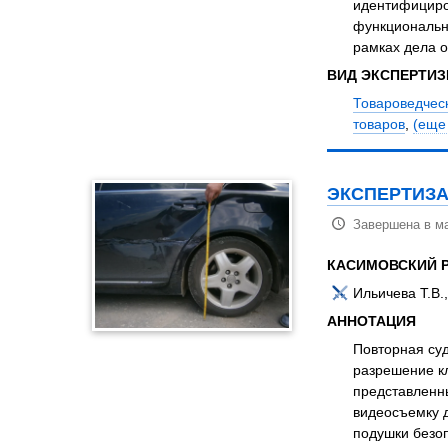
идентифициро
функциональн
рамках дела о
ВИД ЭКСПЕРТИ
Товароведческ
товаров
,
(еще 6
ЭКСПЕРТИЗА
Завершена в ма
КАСИМОВСКИЙ 
Ильичева Т.В
АННОТАЦИЯ
Повторная суд
разрешение к
представленн
видеосъемку д
подушки безо