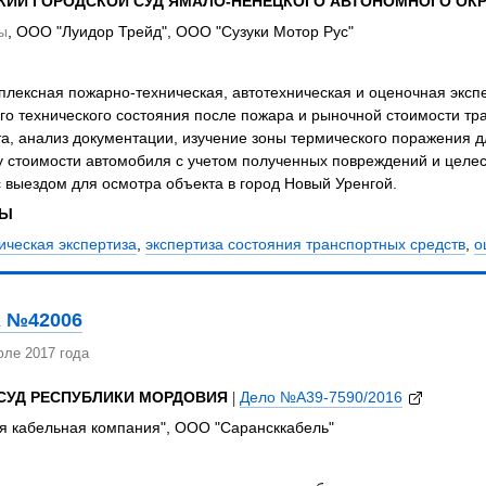
КИЙ ГОРОДСКОЙ СУД ЯМАЛО-НЕНЕЦКОГО АВТОНОМНОГО ОК
ы
, ООО "Луидор Трейд", ООО "Сузуки Мотор Рус"
лексная пожарно-техническая, автотехническая и оценочная экспе
го технического состояния после пожара и рыночной стоимости тр
а, анализ документации, изучение зоны термического поражения д
у стоимости автомобиля с учетом полученных повреждений и целе
 выездом для осмотра объекта в город Новый Уренгой.
ЗЫ
ическая экспертиза
,
экспертиза состояния транспортных средств
,
о
 №42006
юле 2017 года
СУД РЕСПУБЛИКИ МОРДОВИЯ
|
Дело №А39-7590/2016
я кабельная компания", ООО "Сарансккабель"