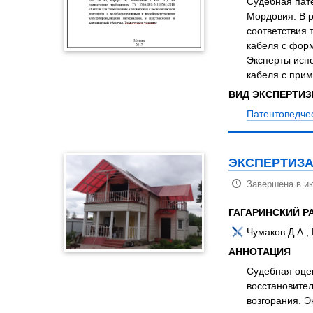
Судебная пате
Мордовия. В 
соответствия 
кабеля с фор
Эксперты исп
кабеля с при
ВИД ЭКСПЕРТИ
Патентоведче
ЭКСПЕРТИЗА
Завершена в ию
ГАГАРИНСКИЙ 
Чумаков Д.А.,
АННОТАЦИЯ
Судебная оце
восстановител
возгорания. Э