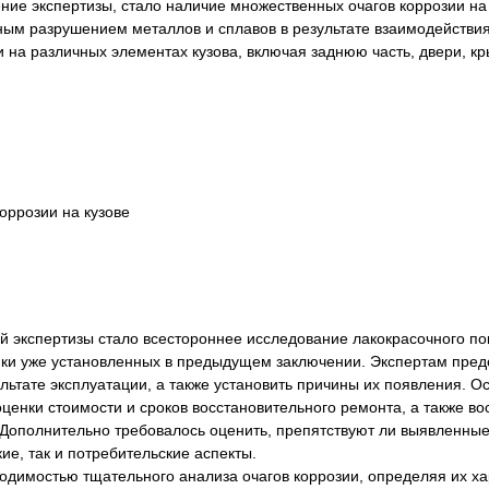
ие экспертизы, стало наличие множественных очагов коррозии на
я экспертиза
Психологическая экспертиза
ьным разрушением металлов и сплавов в результате взаимодейств
спертное заключение
Строительная экспертиза
и на различных элементах кузова, включая заднюю часть, двери, кр
я экспертиза
Химическая экспертиза
 экспертиза
Экспертиза давности создания докуме
оррозии на кузове
 экспертизы стало всестороннее исследование лакокрасочного по
мки уже установленных в предыдущем заключении. Экспертам пред
льтате эксплуатации, а также установить причины их появления. 
 оценки стоимости и сроков восстановительного ремонта, а также в
 Дополнительно требовалось оценить, препятствуют ли выявленны
ие, так и потребительские аспекты.
одимостью тщательного анализа очагов коррозии, определяя их ха