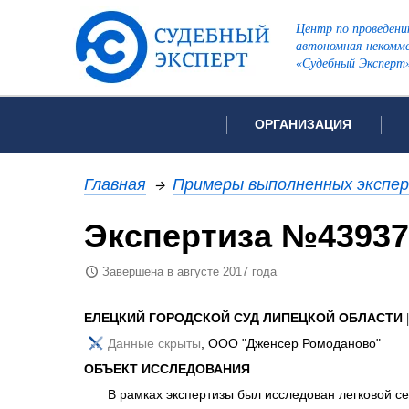
Центр по проведени
автономная некомме
«Судебный Эксперт
ОРГАНИЗАЦИЯ
Об организации
Список всех ви
Главная
→
Примеры выполненных экспе
Лицензии и аккредитации
Экспертиза №43937
Рекомендации арбитражн
Автороведческа
Отзывы
Завершена в августе 2017 года
Видеотехническ
Для СМИ
Инженерно-тех
Вакансии
ЕЛЕЦКИЙ ГОРОДСКОЙ СУД ЛИПЕЦКОЙ ОБЛАСТИ
Лингвистическа
Политика конфиденциаль
Данные скрыты
, ООО "Дженсер Ромоданово"
Оценочная экс
ОБЪЕКТ ИССЛЕДОВАНИЯ
Пожарно-технич
В рамках экспертизы был исследован легковой с