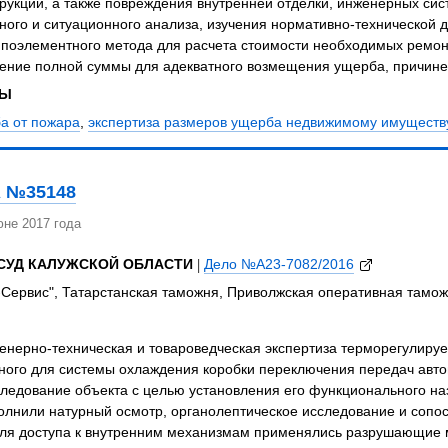
рукций, а также повреждения внутренней отделки, инженерных сис
го и ситуационного анализа, изучения нормативно-технической д
поэлементного метода для расчета стоимости необходимых ремон
ение полной суммы для адекватного возмещения ущерба, причине
ЗЫ
а от пожара
,
экспертиза размеров ущерба недвижимому имуществ
 №35148
не 2017 года
СУД КАЛУЖСКОЙ ОБЛАСТИ
|
Дело №А23-7082/2016
Сервис", Татарстанская таможня, Приволжская оперативная тамо
нерно-техническая и товароведческая экспертиза терморегулируе
ного для системы охлаждения коробки переключения передач авто
ледование объекта с целью установления его функционального наз
олнили натурный осмотр, органолептическое исследование и сопо
Для доступа к внутренним механизмам применялись разрушающие 