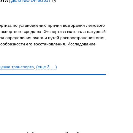
РУГА
|
Дело №2-1448/2017
ртиза по установлению причин возгорания легкового
анспортного средства. Экспертиза включала натурный
ля определения очага и путей распространения огня,
сообразности его восстановления. Исследование
ценка транспорта
,
(еще 3 ... )