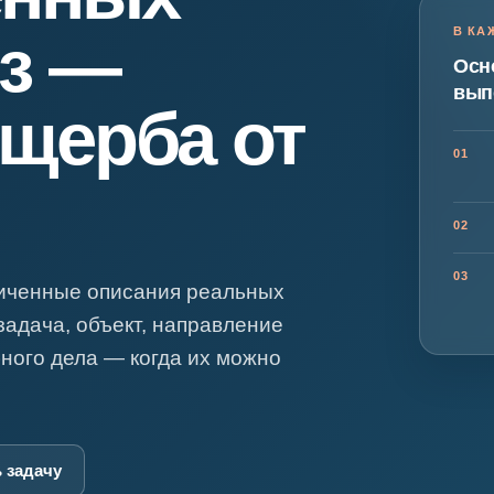
я экспертиза
Психологическая экспертиза
В КА
из —
спертное заключение
Строительная экспертиза
Осн
я экспертиза
Химическая экспертиза
вып
ущерба от
 экспертиза
Экспертиза давности создания докуме
01
02
03
личенные описания реальных
задача, объект, направление
бного дела — когда их можно
 задачу