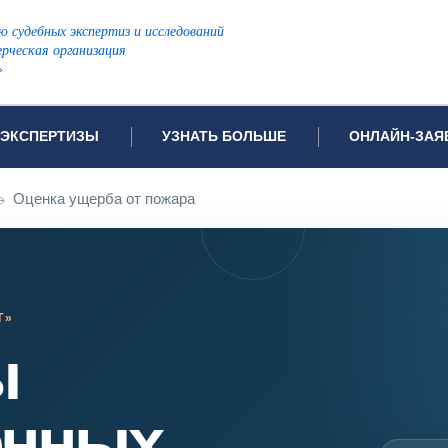
ю судебных экспертиз и исследований
рческая организация
»
ЭКСПЕРТИЗЫ
УЗНАТЬ БОЛЬШЕ
ОНЛАЙН-ЗАЯ
дов проводимых экспертиз
Примеры выполненных экспертиз
Заявка на инф
→
Оценка ущерба от пожара
Видео
Заявка на пров
ПОПУЛЯРНЫЕ ВИДЫ ЭКСПЕРТИЗ:
Частые вопросы
Заявка на про
я экспертиза
Автотехническая экспертиза
Законодательная база
Задать вопрос
ая экспертиза
Генетическая экспертиза
Т»
ническая экспертиза
Компьютерно-техническая экспертиза
ы
я экспертиза
Медицинская экспертиза
ности
пертиза
Патентоведческая экспертиза
енных
еская экспертиза
Почерковедческая экспертиза