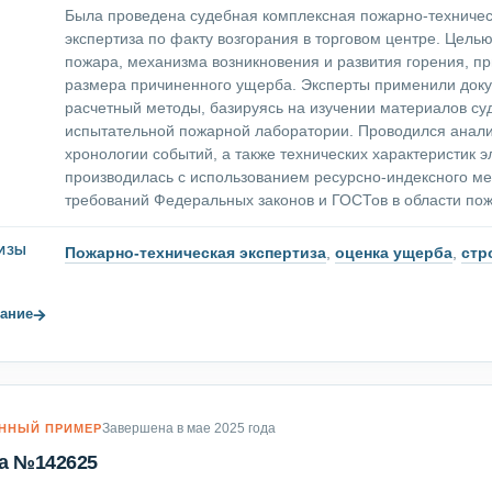
Была проведена судебная комплексная пожарно-техническ
экспертиза по факту возгорания в торговом центре. Цель
пожара, механизма возникновения и развития горения, п
размера причиненного ущерба. Эксперты применили доку
расчетный методы, базируясь на изучении материалов су
испытательной пожарной лаборатории. Проводился анали
хронологии событий, а также технических характеристик
производилась с использованием ресурсно-индексного ме
требований Федеральных законов и ГОСТов в области пож
Пожарно-техническая экспертиза
,
оценка ущерба
,
стр
ТИЗЫ
→
ание
Завершена в мае 2025 года
ННЫЙ ПРИМЕР
а №142625