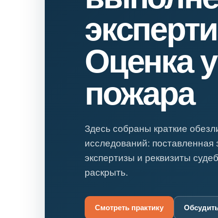
Психиатрическа
эксперт
Рецензия на эк
Фоноскопическа
Оценка 
Экономическая
пожара
Здесь собраны краткие обез
исследований: поставленная 
экспертизы и реквизиты суде
раскрыть.
Смотреть практику
Обсудить