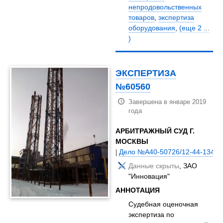
непродовольственных
товаров
,
экспертиза
оборудования
,
(еще 2 ...
)
ЭКСПЕРТИЗА
№60560
Завершена в январе 2019
года
АРБИТРАЖНЫЙ СУД Г.
МОСКВЫ
|
Дело №А40-50726/12-44-134Б
Данные скрыты
, ЗАО
"Инновация"
АННОТАЦИЯ
Судебная оценочная
экспертиза по