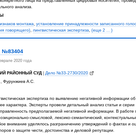
 конкретного лица на представленных цифровых носителях, провед
льного анализа.
ЗЫ
изнаков монтажа
,
установление принадлежности записанного голос
ия говорящего)
,
лингвистическая экспертиза
,
(еще 2 ... )
 №83404
еврале 2020 года
ИЙ РАЙОННЫЙ СУД
|
Дело №33-2730/2020
, Фурунжиев А.С.
вистическая экспертиза по выявлению негативной информации об ис
е характера. Эксперты провели детальный анализ статьи и серии
правленность предполагаемой негативной информации. В работе 
позиционально-смысловой, лексико-семантический, контекстуальн
бое внимание уделялось разграничению утверждений о фактах и о
оров о защите чести, достоинства и деловой репутации.