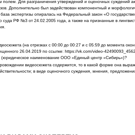
олем. Для разграничения утверждений и оценочных суждений ак
изов. Дополнительно был задействован компонентный и морфологи
база экспертизы опиралась на Федеральный закон «О государстве
уда РФ №3 от 24.02.2005 года, а также на признанные в лингвист
ия.
деосюжета (на отрезках с 00:00 до 00:27 и с 05:59 до момента о
ещенного 26.04.2019 по ссылке: https://vk.com/video-42490093_4
 (юридическое наименование ООО «Единый центр «Сибирь»)?
ровождении видеосюжета содержится, то в какой форме она выраже
йствительности; в виде оценочного суждения, мнения, предложени