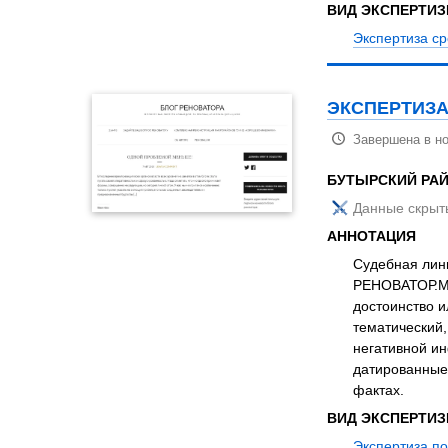
ВИД ЭКСПЕРТИ
Экспертиза с
ЭКСПЕРТИЗА
Завершена в но
БУТЫРСКИЙ РА
Данные скрыт
АННОТАЦИЯ
Судебная линг
РЕНОВАТОР.МО
достоинство и
тематический,
негативной и
датированные
фактах.
ВИД ЭКСПЕРТИ
Экспертиза по