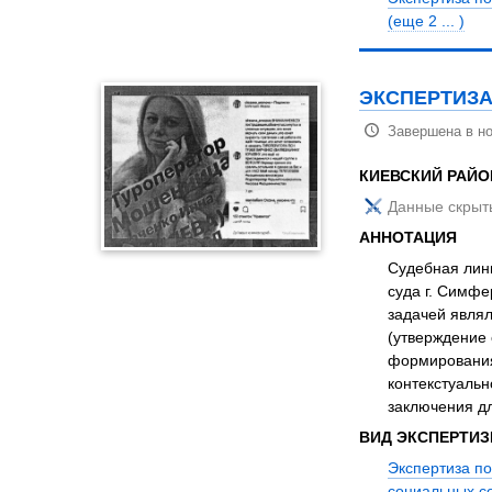
(еще 2 ... )
ЭКСПЕРТИЗА
Завершена в но
КИЕВСКИЙ РАЙ
Данные скрыт
АННОТАЦИЯ
Судебная линг
суда г. Симфе
задачей явля
(утверждение 
формирования
контекстуальн
заключения дл
ВИД ЭКСПЕРТИ
Экспертиза по
социальных с