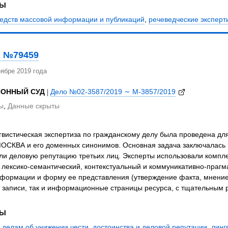
ЗЫ
редств массовой информации и публикаций
,
речеведческие эксперт
 №79459
ябре 2019 года
ЙОННЫЙ СУД
|
Дело №02-3587/2019 ∼ М-3857/2019
ы
,
Данные скрыты
вистическая экспертиза по гражданскому делу была проведена для 
СКВА и его доменных синонимов. Основная задача заключалась в
ли деловую репутацию третьих лиц. Эксперты использовали компле
 лексико-семантический, контекстуальный и коммуникативно-прагм
нформации и форму ее представления (утверждение факта, мнение
 записи, так и информационные страницы ресурса, с тщательным 
ЗЫ
 делам об унижении чести, достоинства и деловой репутации
,
линг