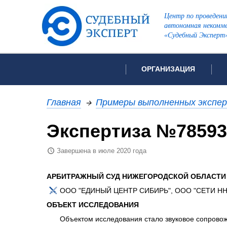
Центр по проведени
автономная некомме
«Судебный Эксперт
ОРГАНИЗАЦИЯ
Об организации
Список всех ви
Главная
→
Примеры выполненных экспе
Лицензии и аккредитации
Экспертиза №78593
Рекомендации арбитражн
Автороведческа
Отзывы
Завершена в июле 2020 года
Видеотехническ
Для СМИ
Инженерно-тех
Вакансии
АРБИТРАЖНЫЙ СУД НИЖЕГОРОДСКОЙ ОБЛАСТ
Лингвистическа
Политика конфиденциаль
ООО "ЕДИНЫЙ ЦЕНТР СИБИРЬ", ООО "СЕТИ НН
Оценочная экс
ОБЪЕКТ ИССЛЕДОВАНИЯ
Пожарно-технич
Объектом исследования стало звуковое сопрово