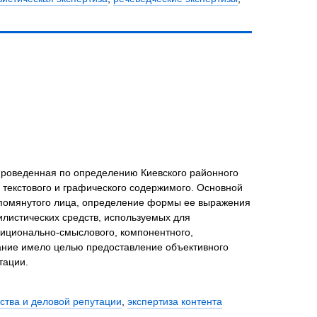
 проведенная по определению Киевского районного
 текстового и графического содержимого. Основной
упомянутого лица, определение формы ее выражения
илистических средств, используемых для
иционально-смыслового, компонентного,
вание имело целью предоставление объективного
тации.
нства и деловой репутации
,
экспертиза контента