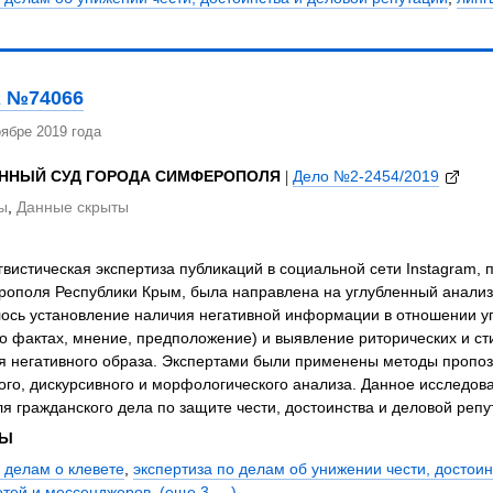
 №74066
ябре 2019 года
ОННЫЙ СУД ГОРОДА СИМФЕРОПОЛЯ
|
Дело №2-2454/2019
ы
,
Данные скрыты
вистическая экспертиза публикаций в социальной сети Instagram,
рополя Республики Крым, была направлена на углубленный анализ
лось установление наличия негативной информации в отношении 
о фактах, мнение, предположение) и выявление риторических и ст
 негативного образа. Экспертами были применены методы пропоз
ого, дискурсивного и морфологического анализа. Данное исследо
я гражданского дела по защите чести, достоинства и деловой репу
ЗЫ
 делам о клевете
,
экспертиза по делам об унижении чести, достои
етей и мессенджеров
,
(еще 3 ... )