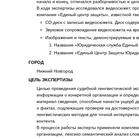
начало и конец, отличался разборчивостью и цел
Психиатрическа
В ходе экспертизы исследовался видеосюжет, п
Рецензия на эк
компании «Единый центр защиты», известной т
Фоноскопическа
CD-диск с записью видеосюжета. Диск содер
Звуковое сопровождение видеосюжета на врем
Экономическая
Изображения и тексты, демонстрируемые в ви
Название «Юридическая служба Единый Ц
Название «Единый Центр Защиты Юридич
ГОРОД
Нижний Новгород
ЦЕЛЬ ЭКСПЕРТИЗЫ
Целью проведения судебной лингвистической эк
информации о конкретной организации и определ
материал сведения, способные нанести ущерб де
о фактах, подлежащие проверке на достовернос
лингвистических методов для точной интерпрет
контента.
В процессе работы эксперты применяли комплек
организации, лексико-семантический анализ сло