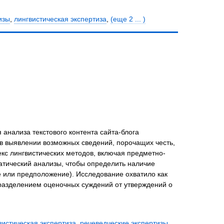
изы
,
лингвистическая экспертиза
,
(еще 2 ... )
анализа текстового контента сайта-блога
 выявлении возможных сведений, порочащих честь,
кс лингвистических методов, включая предметно-
атический анализы, чтобы определить наличие
 или предположение). Исследование охватило как
разделением оценочных суждений от утверждений о
вистическая экспертиза
,
речеведческие экспертизы
,