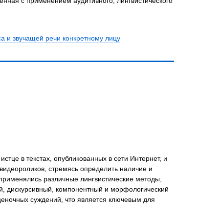
енная с применением аудитивного, лингвистического
а и звучащей речи конкретному лицу
тце в текстах, опубликованных в сети Интернет, и
 видеороликов, стремясь определить наличие и
применялись различные лингвистические методы,
ый, дискурсивный, компонентный и морфологический
ценочных суждений, что является ключевым для