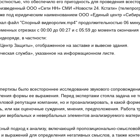
остностью, что обеспечило его пригодность для проведения всест
я экспертиза
Психологическая экспертиза
роизведенный ООО «Сети НН» СМИ «Новости 24. Кстати» (телепрог
спертное заключение
Строительная экспертиза
акже под юридическим наименованием ООО «Единый центр «Сибирь
я экспертиза
Химическая экспертиза
жал файл "Спорный видеоролик.mp4" продолжительностью 06 минут
енных отрезках с 00:00 до 00:27 и с 05:59 до момента окончания
 экспертиза
Экспертиза давности создания докуме
деоряде, в частности:
ентр Защиты», отображенное на заставке и вывеске здания.
еская служба», указанное на информационном листе.
спертизы было всестороннее исследование звукового сопровожден
ения формы ее выражения. Перед экспертами стояла задача не то
ловой репутации компании, но и проанализировать, в какой форме
ть, или как оценочные суждения, мнения, предположения. Работа
ации вербальных и невербальных элементов анализируемого матер
сный подход к анализу, включающий пропозиционально-смысловой 
в и выражений для определения негативных смыслов, а также конте