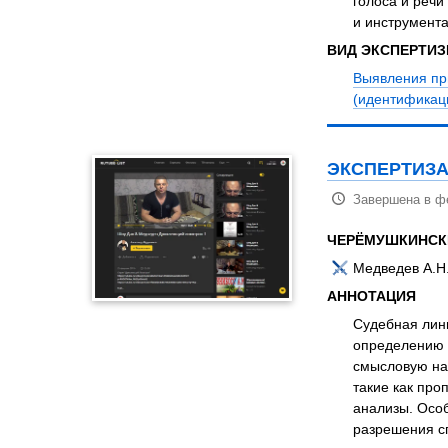
голоса и речи
и инструмента
ВИД ЭКСПЕРТИ
Выявления пр
(идентификац
ЭКСПЕРТИЗА
Завершена в ф
ЧЕРЁМУШКИНСК
Медведев А.Н.
АННОТАЦИЯ
Судебная линг
определению е
смысловую на
такие как про
анализы. Осо
разрешения сп