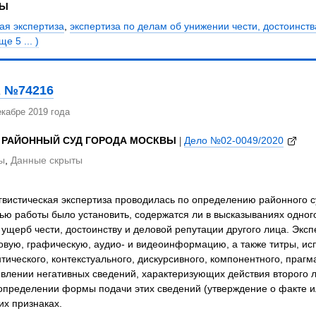
ЗЫ
ая экспертиза
,
экспертиза по делам об унижении чести, достоинст
ще 5 ... )
 №74216
кабре 2019 года
 РАЙОННЫЙ СУД ГОРОДА МОСКВЫ
|
Дело №02-0049/2020
ы
,
Данные скрыты
вистическая экспертиза проводилась по определению районного с
ью работы было установить, содержатся ли в высказываниях одного
 ущерб чести, достоинству и деловой репутации другого лица. Эк
овую, графическую, аудио- и видеоинформацию, а также титры, и
тического, контекстуального, дискурсивного, компонентного, праг
явлении негативных сведений, характеризующих действия второго
определении формы подачи этих сведений (утверждение о факте и
их признаках.