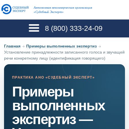
Автономная некоммерческая организация
«Судебный Эксперт»
8 (800)
333-24-09
Главная
→
Примеры выполненных экспертиз
→
Установление принадлежности записанного голоса и звучащей
речи конкретному лицу (идентификация говорящего)
ПРАКТИКА АНО «СУДЕБНЫЙ ЭКСПЕРТ»
Примеры
выполненных
экспертиз —