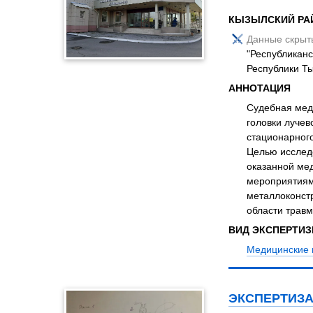
КЫЗЫЛСКИЙ РА
Данные скрыт
"Республиканс
Республики Т
АННОТАЦИЯ
Судебная меди
головки лучев
стационарного
Целью исследо
оказанной ме
мероприятиям
металлоконст
области травм
ВИД ЭКСПЕРТИ
Медицинские 
ЭКСПЕРТИЗА