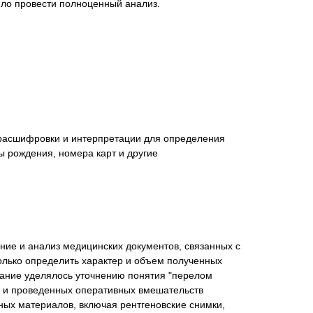
ило провести полноценный анализ.
нта
 расшифровки и интерпретации для определения
ы рождения, номера карт и другие
ие и анализ медицинских документов, связанных с
олько определить характер и объем полученных
мание уделялось уточнению понятия "перелом
вм и проведенных оперативных вмешательств
ных материалов, включая рентгеновские снимки,