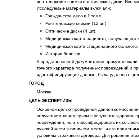
рентгеновские снимки и оптические диски. Все 
Психиатрическа
Исследуемые материалы включали:
Рецензия на эк
Гражданское дело в 1 томе.
Фоноскопическа
Рентгеновские снимки (12 шт).
Экономическая
Оптические диски (4 шт).
Медицинская карта пациента, получающего 
Медицинская карта стационарного больного.
История болезни.
В представленной документации присутствовали 
точного характера полученных повреждений и пр
идентифицирующие данные, была удалена в цел
ГОРОД
Москва
ЦЕЛЬ ЭКСПЕРТИЗЫ
Основной целью проведения данной комиссионно
получением лицом травм в результате дорожно-т
повреждений, но и классифицировать их соглас
лучевой кости в типичном месте" и его примени
условиям страхового договора. Для решения эти