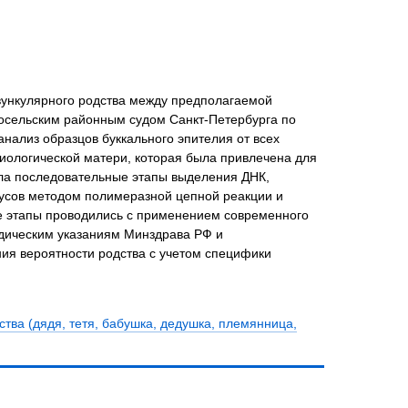
вункулярного родства между предполагаемой
осельским районным судом Санкт-Петербурга по
нализ образцов буккального эпителия от всех
иологической матери, которая была привлечена для
ла последовательные этапы выделения ДНК,
усов методом полимеразной цепной реакции и
е этапы проводились с применением современного
одическим указаниям Минздрава РФ и
ия вероятности родства с учетом специфики
ства (дядя, тетя, бабушка, дедушка, племянница,