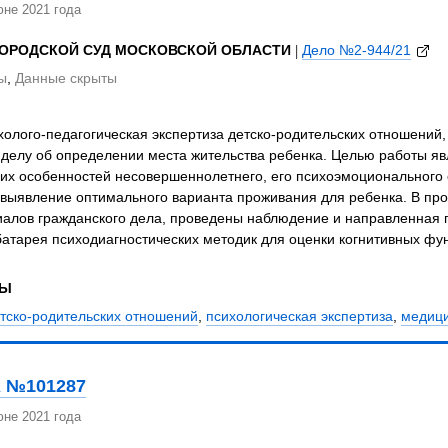
не 2021 года
ГОРОДСКОЙ СУД МОСКОВСКОЙ ОБЛАСТИ
|
Дело №2-944/21
ы
,
Данные скрыты
олого-педагогическая экспертиза детско-родительских отношений,
 делу об определении места жительства ребенка. Целью работы яв
ких особенностей несовершеннолетнего, его психоэмоционального
 выявление оптимального варианта проживания для ребенка. В пр
иалов гражданского дела, проведены наблюдение и направленная п
атарея психодиагностических методик для оценки когнитивных фун
ЗЫ
етско-родительских отношений
,
психологическая экспертиза
,
медици
 №101287
не 2021 года