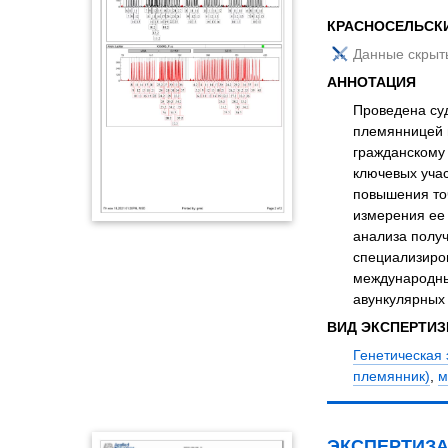
КРАСНОСЕЛЬСКИ
Данные скрыт
АННОТАЦИЯ
Проведена суд
племянницей 
гражданскому 
ключевых учас
повышения то
измерения ее
анализа полу
специализиро
международны
авункулярных 
ВИД ЭКСПЕРТИ
Генетическая 
племянник)
,
м
ЭКСПЕРТИЗА