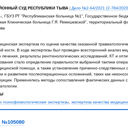
ЙОННЫЙ СУД РЕСПУБЛИКИ ТЫВА
|
Дело №2-64/2021 (2-784/2020
ы
, ГБУЗ РТ "Республиканская больница №1", Государственное бю
кая Клиническая больница Г.Я. Ремишевской", территориальный ф
ыва
цинская экспертиза по оценке качества оказанной травматологич
ой кости. В ходе экспертизы был проведен всесторонний анализ м
 лечения, результаты рентгенологических исследований, КТ и опти
вания стало определение правильности выбранной тактики операт
дицинской помощи, а также установление причинно-следственных
и и развитием послеоперационных осложнений, таких как неконс
рукции. Применялись методы сопоставления фактических данных с
атологии.
ЗЫ
и психофизиологические экспертизы
,
экспертиза качества медици
 №105080