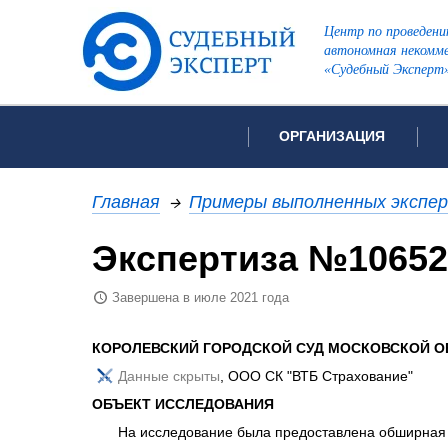
Центр по проведени
автономная некомме
«Судебный Эксперт
ОРГАНИЗАЦИЯ
Об организации
Список всех ви
Главная
→
Примеры выполненных экспе
Лицензии и аккредитации
Экспертиза №10652
Рекомендации арбитражн
Автороведческа
Отзывы
Завершена в июле 2021 года
Видеотехническ
Для СМИ
Инженерно-тех
Вакансии
КОРОЛЕВСКИЙ ГОРОДСКОЙ СУД МОСКОВСКОЙ 
Лингвистическа
Политика конфиденциаль
Данные скрыты
, ООО СК "ВТБ Страхование"
Оценочная экс
ОБЪЕКТ ИССЛЕДОВАНИЯ
Пожарно-технич
На исследование была предоставлена обширная 