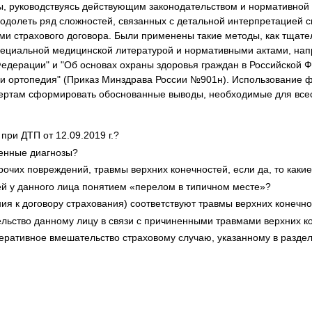
ы, руководствуясь действующим законодательством и нормативной
еодолеть ряд сложностей, связанных с детальной интерпретацией
 страхового договора. Были применены такие методы, как тщател
пециальной медицинской литературой и нормативными актами, на
Федерации" и "Об основах охраны здоровья граждан в Российской 
 ортопедия" (Приказ Минздрава России №901н). Использование ф
пертам сформировать обоснованные выводы, необходимые для всес
ри ДТП от 12.09.2019 г.?
ленные диагнозы?
очих повреждений, травмы верхних конечностей, если да, то каки
й у данного лица понятием «перелом в типичном месте»?
ния к договору страхования) соответствуют травмы верхних конеч
ьство данному лицу в связи с причиненными травмами верхних ко
оперативное вмешательство страховому случаю, указанному в разд