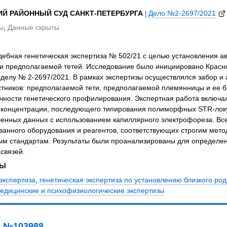
Й РАЙОННЫЙ СУД САНКТ-ПЕТЕРБУРГА
|
Дело №2-2697/2021
ы
,
Данные скрыты
ебная генетическая экспертиза № 502/21 с целью установления а
и предполагаемой тетей. Исследование было инициировано Красн
делу № 2-2697/2021. В рамках экспертизы осуществлялся забор и а
тников: предполагаемой тети, предполагаемой племянницы и ее б
чности генетического профилирования. Экспертная работа включа
 концентрации, последующего типирования полиморфных STR-лок
ченных данных с использованием капиллярного электрофореза. Вс
ванного оборудования и реагентов, соответствующих строгим мет
м стандартам. Результаты были проанализированы для определен
связей.
ЗЫ
экспертиза
,
генетическая экспертиза по установлению близкого род
едицинские и психофизиологические экспертизы
 №103988