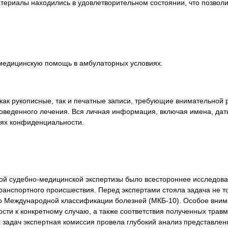
материалы находились в удовлетворительном состоянии, что позвол
я экспертиза
Психологическая экспертиза
спертное заключение
Строительная экспертиза
я экспертиза
Химическая экспертиза
 экспертиза
Экспертиза давности создания докуме
медицинскую помощь в амбулаторных условиях.
как рукописные, так и печатные записи, требующие внимательной
оведенного лечения. Вся личная информация, включая имена, дат
ях конфиденциальности.
й судебно-медицинской экспертизы было всестороннее исследован
ранспортного происшествия. Перед экспертами стояла задача не т
но Международной классификации болезней (МКБ-10). Особое вни
мости к конкретному случаю, а также соответствия полученных тра
х задач экспертная комиссия провела глубокий анализ представлен